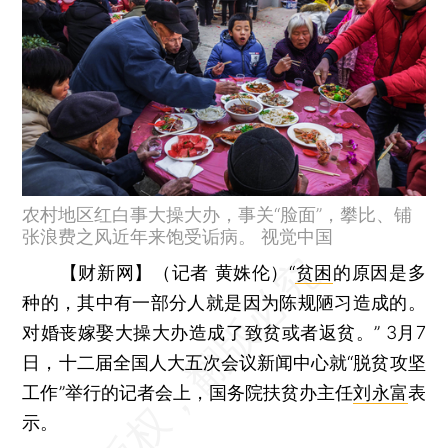
农村地区红白事大操大办，事关“脸面”，攀比、铺
张浪费之风近年来饱受诟病。 视觉中国
【财新网】（记者 黄姝伦）
“
贫困
的原因是多
种的，其中有一部分人就是因为陈规陋习造成的。
对婚丧嫁娶大操大办造成了致贫或者返贫。” 3月7
日，十二届全国人大五次会议新闻中心就“脱贫攻坚
工作”举行的记者会上，国务院扶贫办主任
刘永富
表
示。