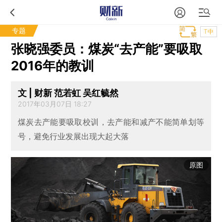
专题
T中
张晓强委员：煤炭“去产能”要吸取
2016年的教训
文 | 财新 范若虹 吴红毓然
2017年03月07日 18:27
煤炭去产能要吸取校训，去产能和减产不能简单划等
号，避免行业发展出现大起大落
原图