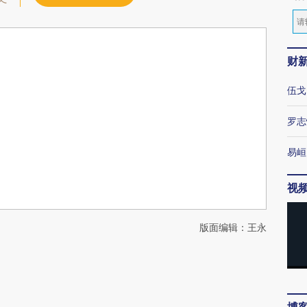
财
伍戈
罗志
易峘
视
版面编辑：王永