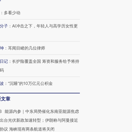
客
：
多看少动
分子
：
AI冲击之下，年轻人与高学历女性更
坤
：
耳闻目睹的几位律师
日记
：
长护险覆盖全国 筹资和服务给予将持
码
波
：
“沉睡”的10万亿元公积金
新文章
3
能源内参｜中东局势催化东南亚能源焦虑
出台光伏新政加速转型；伊朗称与阿曼接近
协议 海峡现有两条航道将关闭