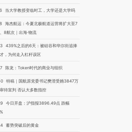
6
当大学教授变临时工，大学还是大学吗
OX的吸金
马航飞行员跨国走私7万
视线｜被称为“蟑螂”的印
让中产们甘
粒摇头丸 尿检体内含3种
度Z世代 用街头抗争将教
秘鲁纳斯
8
海杰航运：今夏北极航道运营将扩大至7
”？
毒品
育部长拱下台
13人遇难
、8航次｜出海·物流
53
439%之后的6天：被硅谷和华尔街追捧
才，为何走入杠杆误区
进第四届链博
【商旅对话】华住集团
技“链”接产
【特别呈现】寻找100种
CFO：不靠规模取胜，华
【特别呈
07
陈龙：Token时代的商业与组织
有意思的生活方式·第三对
住三大增长引擎是什么？
有意思的
50
特稿｜国航原党委书记樊澄受贿3847万
审待宣判 否认大多数指控
29
今日开盘：沪指报3896.49点 跌幅
0%
24
蓄势突破后的黄金