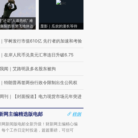
侵”还是“人道危机” 难
撕裂西班牙飞地休达
显影｜瓜农的漫长等待
｜
宇树发行市值610亿 先行者的加速和考验
｜
在岸人民币兑美元汇率连日升破6.75
我闻
｜
艾路明及多名股东被拘
｜
特朗普再签两份行政令限制出生公民权
周刊
｜
【封面报道】电力现货市场元年突进
新网主编精选版电邮
样例
新网新闻版电邮全新升级！财新网主编精心编
，每个工作日定时投递，篇篇重磅，可信可
。