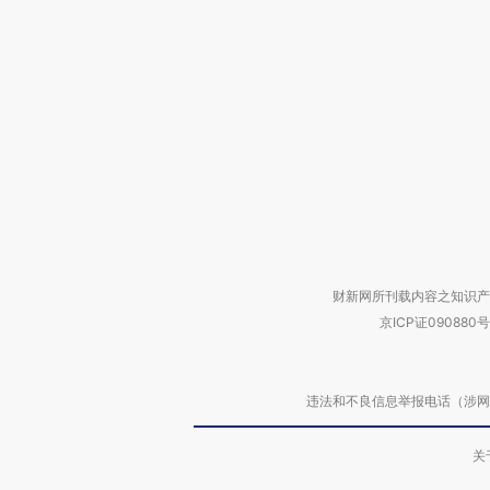
财新网所刊载内容之知识产
京ICP证090880号
违法和不良信息举报电话（涉网络暴力有
关