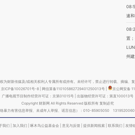
08:
速和
08:
置；
LU
州建
权为财新传媒及/或相关权利人专属所有或持有。未经许可，禁止进行转载、摘编、
京ICP备10026701号-8
|
网信算备110105862729401250013号
|
京公网安备 11
广播电视节目制作经营许可证：京第01015号
|
出版物经营许可证：第直100013号
Copyright 财新网 All Rights Reserved 版权所有 复制必究
害信息举报、未成年人举报、谣言信息）：010-85905050 13195200605 举报邮
于我们
|
加入我们
|
啄木鸟公益基金会
|
意见与反馈
|
提供新闻线索
|
联系我们
|
友情