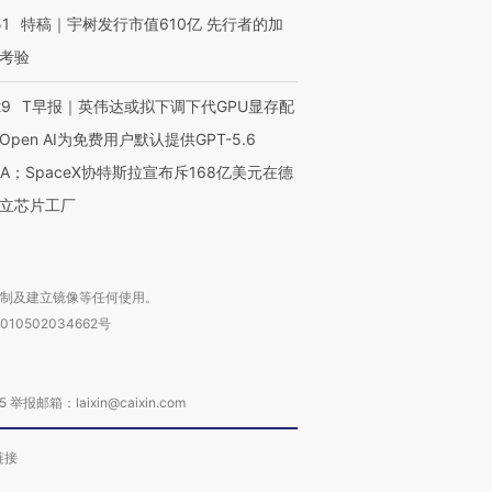
51
特稿｜宇树发行市值610亿 先行者的加
考验
29
T早报｜英伟达或拟下调下代GPU显存配
Open AI为免费用户默认提供GPT-5.6
NA；SpaceX协特斯拉宣布斥168亿美元在德
立芯片工厂
复制及建立镜像等任何使用。
010502034662号
箱：laixin@caixin.com
链接