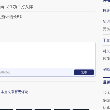
博
面 民生项目打头阵
唐涯
入预计增长5%
知识
受伤
丁金
村夫
续加
吴晓
新网观点
发布
最
本篇文章暂无评论
12:1
多国
达成