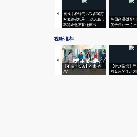
视线｜极端高温致多瑙河
水位跌破纪录 二战沉船与
韩国高温创百年
猛犸象化石接连露出
警告停止一切户
视听推荐
【不唯一答案】不止“养
【特别呈现】寻
老”
有意思的生活方