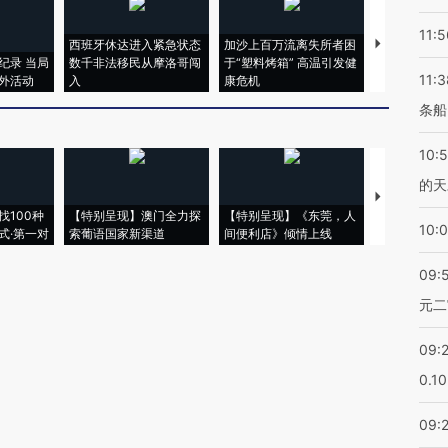
11:5
西班牙休达进入紧急状态
加沙上百万流离失所者困
视线｜HYR
纪录 当局
数千非法移民从摩洛哥闯
于“塑料烤箱” 高温引发健
术：是什么
11:3
外活动
入
康危机
心“花钱找虐
条船
10:
的天
【推广】走
找100种
【特别呈现】澳门全力探
【特别呈现】《东莞，人
会，让数智科
10:
式·第一对
索葡语国家新渠道
间便利店》倾情上线
业
09:
元二
09:
0.1
09: