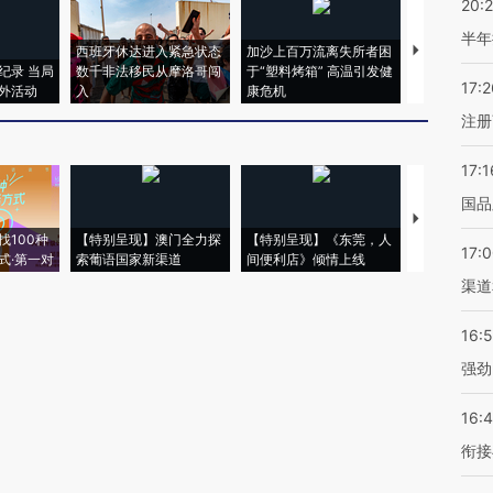
20:
半年
西班牙休达进入紧急状态
加沙上百万流离失所者困
视线｜HYR
纪录 当局
数千非法移民从摩洛哥闯
于“塑料烤箱” 高温引发健
术：是什么
17:2
外活动
入
康危机
心“花钱找虐
注册
17:1
国品
【推广】走
找100种
【特别呈现】澳门全力探
【特别呈现】《东莞，人
会，让数智科
17:
式·第一对
索葡语国家新渠道
间便利店》倾情上线
业
渠道
16:
强劲
16:
衔接