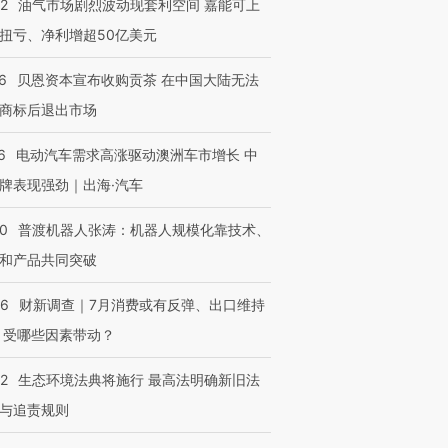
22
油气市场剧烈波动现套利空间 嘉能可上
扭亏、净利增超50亿美元
OX的吸金
马航飞行员跨国走私7万
视线｜被称为“蟑螂”的印
让中产们甘
粒摇头丸 尿检体内含3种
度Z世代 用街头抗争将教
秘鲁纳斯
6
贝恩资本宣布收购贡茶 在中国大陆无法
”？
毒品
育部长拱下台
13人遇难
商标后退出市场
6
电动汽车需求高涨驱动澳洲车市增长 中
牌表现强劲｜出海·汽车
进第四届链博
【商旅对话】华住集团
技“链”接产
【特别呈现】寻找100种
CFO：不靠规模取胜，华
【特别呈
00
普渡机器人张涛：机器人规模化靠技术、
有意思的生活方式·第三对
住三大增长引擎是什么？
有意思的
和产品共同突破
56
财新调查｜7月消费或有反弹、出口维持
 受哪些因素带动？
42
生态环境法典将施行 最高法明确新旧法
与追责规则