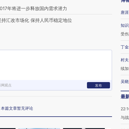
博
2017年将进一步释放国内需求潜力
唐涯
坚持汇改市场化 保持人民币稳定地位
知识
受伤
丁金
村夫
续加
吴晓
新网观点
发布
最
本篇文章暂无评论
22:1
与战