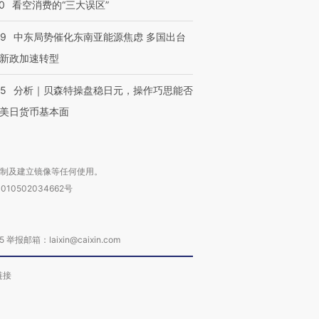
0
看空消费的“三大误区”
59
中东局势催化东南亚能源焦虑 多国出台
新政加速转型
05
分析｜贝森特操盘稳日元，操作巧思能否
美日货币基本面
复制及建立镜像等任何使用。
010502034662号
箱：laixin@caixin.com
链接