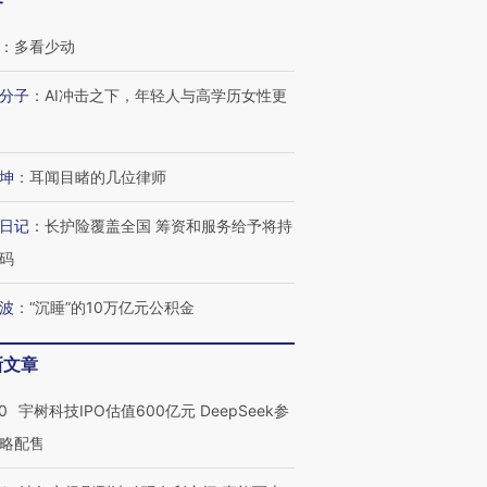
客
：
多看少动
分子
：
AI冲击之下，年轻人与高学历女性更
坤
：
耳闻目睹的几位律师
日记
：
长护险覆盖全国 筹资和服务给予将持
码
波
：
“沉睡”的10万亿元公积金
新文章
0
宇树科技IPO估值600亿元 DeepSeek参
略配售