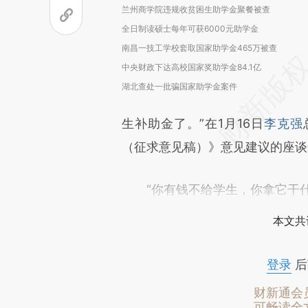
兰州商学院违规收贫困生助学金聚餐被查
全日制读硕士每年可获6000元助学金
南昌一技工学校套取国家助学金465万被查
中央财政下达高校国家奖助学金84.1亿
湖北查处一批骗国家助学金案件
生补助金了。”在1月16日
李克强
（征求意见稿）》意见建议的座谈
“你有钱不给学生，你拿它干什
本文共
登录
后
财新通会
可畅读全