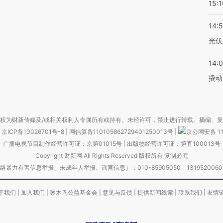
15:1
14:
光伏
14:
撬动
权为财新传媒及/或相关权利人专属所有或持有。未经许可，禁止进行转载、摘编、
京ICP备10026701号-8
|
网信算备110105862729401250013号
|
京公网安备 11
广播电视节目制作经营许可证：京第01015号
|
出版物经营许可证：第直100013号
Copyright 财新网 All Rights Reserved 版权所有 复制必究
害信息举报、未成年人举报、谣言信息）：010-85905050 13195200605 举报邮
于我们
|
加入我们
|
啄木鸟公益基金会
|
意见与反馈
|
提供新闻线索
|
联系我们
|
友情