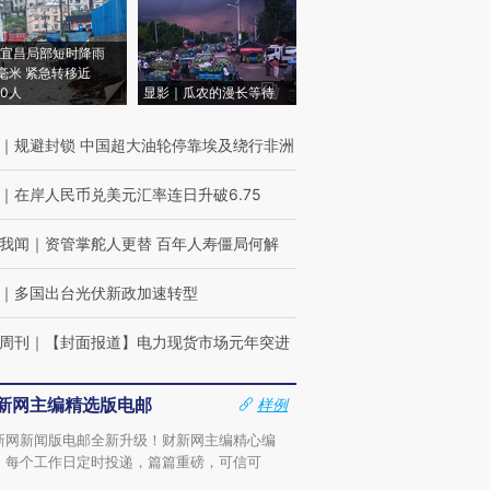
宜昌局部短时降雨
8毫米 紧急转移近
00人
显影｜瓜农的漫长等待
｜
规避封锁 中国超大油轮停靠埃及绕行非洲
｜
在岸人民币兑美元汇率连日升破6.75
我闻
｜
资管掌舵人更替 百年人寿僵局何解
｜
多国出台光伏新政加速转型
周刊
｜
【封面报道】电力现货市场元年突进
新网主编精选版电邮
样例
新网新闻版电邮全新升级！财新网主编精心编
，每个工作日定时投递，篇篇重磅，可信可
。