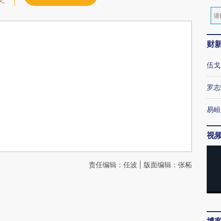
财
伍戈
罗志
易峘
视
责任编辑：任波 | 版面编辑：张柘