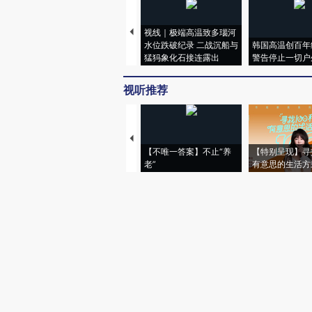
视线｜极端高温致多瑙河
水位跌破纪录 二战沉船与
韩国高温创百年
猛犸象化石接连露出
警告停止一切户
视听推荐
【不唯一答案】不止“养
【特别呈现】寻
老”
有意思的生活方