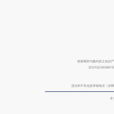
财新网所刊载内容之知识产
京ICP证090880号
违法和不良信息举报电话（涉网络暴力有
关