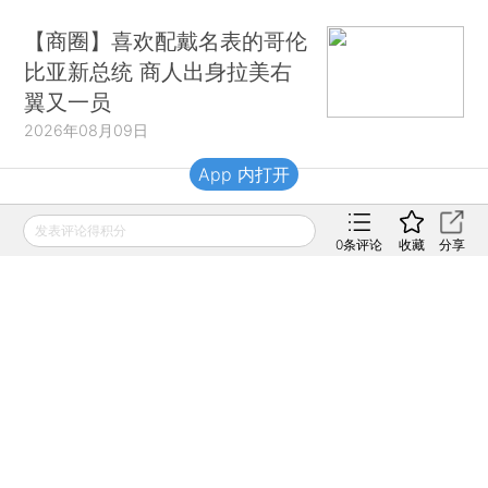
【商圈】喜欢配戴名表的哥伦
比亚新总统 商人出身拉美右
翼又一员
2026年08月09日
App 内打开
财新移动
发表评论得积分
0
条评论
收藏
分享
财新
财新周刊
Caixin
登录
网页版
订阅电邮
|
|
Copyright 财新网 All Rights Reserved