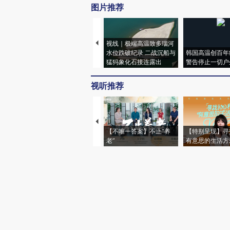
图片推荐
视线｜极端高温致多瑙河
水位跌破纪录 二战沉船与
韩国高温创百年
猛犸象化石接连露出
警告停止一切户
视听推荐
【不唯一答案】不止“养
【特别呈现】寻
老”
有意思的生活方