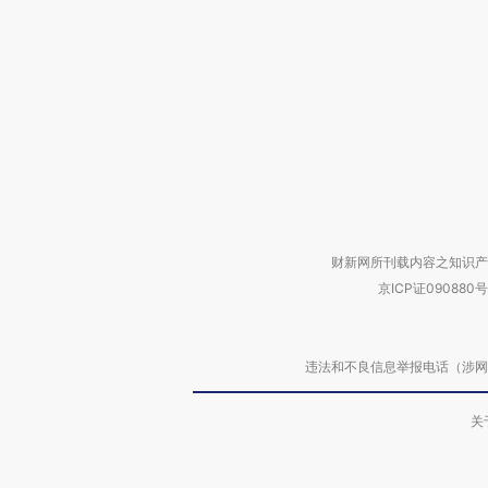
财新网所刊载内容之知识产
京ICP证090880号
违法和不良信息举报电话（涉网络暴力有
关