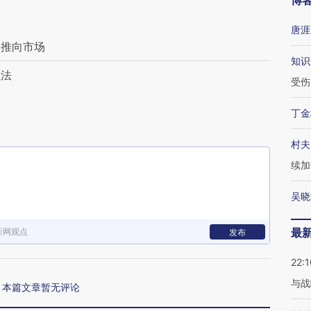
博
唐涯
全推向市场
知识
立法
受伤
丁金
村夫
续加
吴晓
最
新网观点
发布
22:1
与战
本篇文章暂无评论