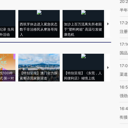
20:
半年
17:2
西班牙休达进入紧急状态
加沙上百万流离失所者困
视线｜HYR
纪录 当局
数千非法移民从摩洛哥闯
于“塑料烤箱” 高温引发健
术：是什么
注册
外活动
入
康危机
心“花钱找虐
17:1
国品
17:
【推广】走
找100种
【特别呈现】澳门全力探
【特别呈现】《东莞，人
会，让数智科
渠道
式·第一对
索葡语国家新渠道
间便利店》倾情上线
业
16:
强劲
16:
衔接