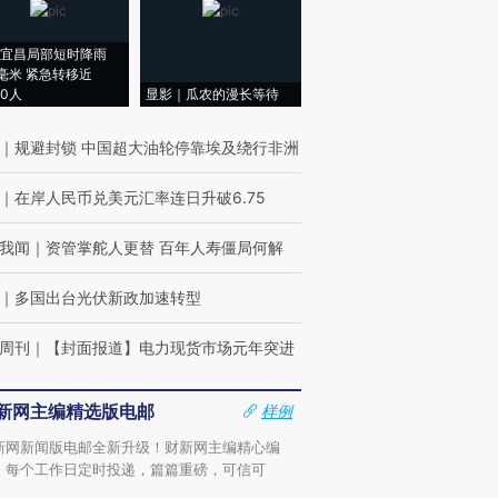
宜昌局部短时降雨
8毫米 紧急转移近
00人
显影｜瓜农的漫长等待
｜
规避封锁 中国超大油轮停靠埃及绕行非洲
｜
在岸人民币兑美元汇率连日升破6.75
我闻
｜
资管掌舵人更替 百年人寿僵局何解
｜
多国出台光伏新政加速转型
周刊
｜
【封面报道】电力现货市场元年突进
新网主编精选版电邮
样例
新网新闻版电邮全新升级！财新网主编精心编
，每个工作日定时投递，篇篇重磅，可信可
。