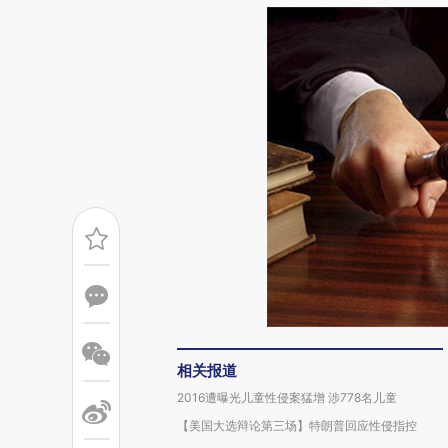
相关报道
2016遭曝光儿童性侵案猛增 涉778名儿童
【美国大选辩论第三场】特朗普回应性侵指控