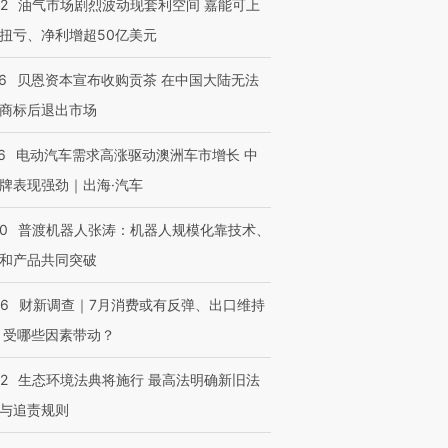
22
油气市场剧烈波动现套利空间 嘉能可上
扭亏、净利增超50亿美元
6
贝恩资本宣布收购贡茶 在中国大陆无法
OX的吸金
马航飞行员跨国走私7万
视线｜被称为“蟑螂”的印
让中产们甘
粒摇头丸 尿检体内含3种
度Z世代 用街头抗争将教
秘鲁纳斯
商标后退出市场
”？
毒品
育部长拱下台
13人遇难
6
电动汽车需求高涨驱动澳洲车市增长 中
牌表现强劲｜出海·汽车
00
普渡机器人张涛：机器人规模化靠技术、
进第四届链博
【商旅对话】华住集团
技“链”接产
【特别呈现】寻找100种
CFO：不靠规模取胜，华
【特别呈
和产品共同突破
有意思的生活方式·第三对
住三大增长引擎是什么？
有意思的
56
财新调查｜7月消费或有反弹、出口维持
 受哪些因素带动？
42
生态环境法典将施行 最高法明确新旧法
与追责规则