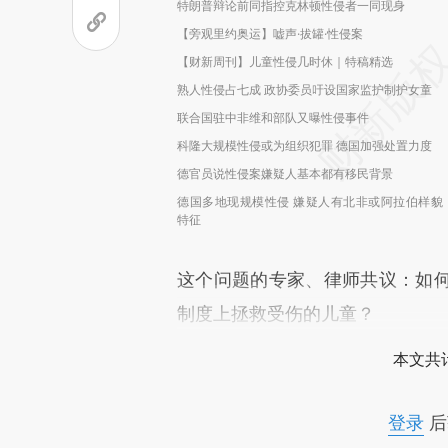
特朗普辩论前同指控克林顿性侵者一同现身
【旁观里约奥运】嘘声·拔罐·性侵案
【财新周刊】儿童性侵几时休｜特稿精选
熟人性侵占七成 政协委员吁设国家监护制护女童
联合国驻中非维和部队又曝性侵事件
科隆大规模性侵或为组织犯罪 德国加强处置力度
德官员说性侵案嫌疑人基本都有移民背景
德国多地现规模性侵 嫌疑人有北非或阿拉伯样貌
特征
这个问题的专家、律师共议：如
制度上拯救受伤的儿童？
本文共计
登录
后