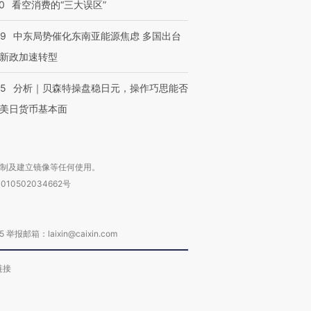
0
看空消费的“三大误区”
59
中东局势催化东南亚能源焦虑 多国出台
新政加速转型
05
分析｜贝森特操盘稳日元，操作巧思能否
美日货币基本面
复制及建立镜像等任何使用。
010502034662号
箱：laixin@caixin.com
链接