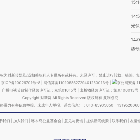
15:1
14:
光伏
14:
撬动
权为财新传媒及/或相关权利人专属所有或持有。未经许可，禁止进行转载、摘编、
京ICP备10026701号-8
|
网信算备110105862729401250013号
|
京公网安备 11
广播电视节目制作经营许可证：京第01015号
|
出版物经营许可证：第直100013号
Copyright 财新网 All Rights Reserved 版权所有 复制必究
害信息举报、未成年人举报、谣言信息）：010-85905050 13195200605 举报邮
于我们
|
加入我们
|
啄木鸟公益基金会
|
意见与反馈
|
提供新闻线索
|
联系我们
|
友情