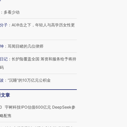
客
：
多看少动
分子
：
AI冲击之下，年轻人与高学历女性更
坤
：
耳闻目睹的几位律师
日记
：
长护险覆盖全国 筹资和服务给予将持
码
波
：
“沉睡”的10万亿元公积金
新文章
0
宇树科技IPO估值600亿元 DeepSeek参
略配售