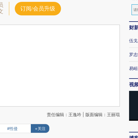
员
订阅/会员升级
文
财
伍戈
罗志
易峘
视
责任编辑：王逸吟 | 版面编辑：王丽琨
#性侵
+关注