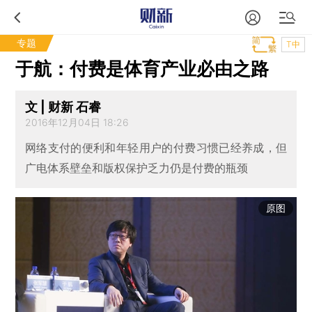
专题
T中
于航：付费是体育产业必由之路
文 | 财新 石睿
2016年12月04日 18:26
网络支付的便利和年轻用户的付费习惯已经养成，但
广电体系壁垒和版权保护乏力仍是付费的瓶颈
原图