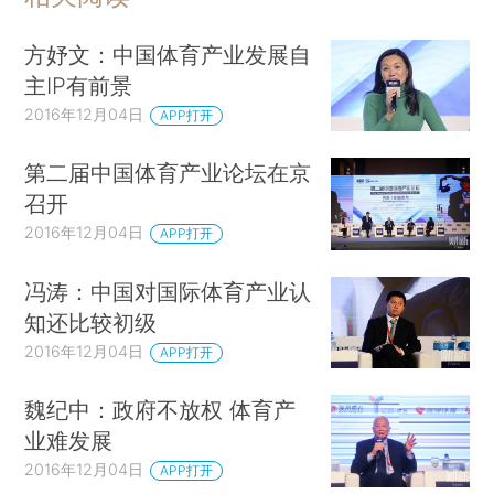
方妤文：中国体育产业发展自
主IP有前景
2016年12月04日
APP打开
第二届中国体育产业论坛在京
召开
2016年12月04日
APP打开
冯涛：中国对国际体育产业认
知还比较初级
2016年12月04日
APP打开
魏纪中：政府不放权 体育产
业难发展
2016年12月04日
APP打开