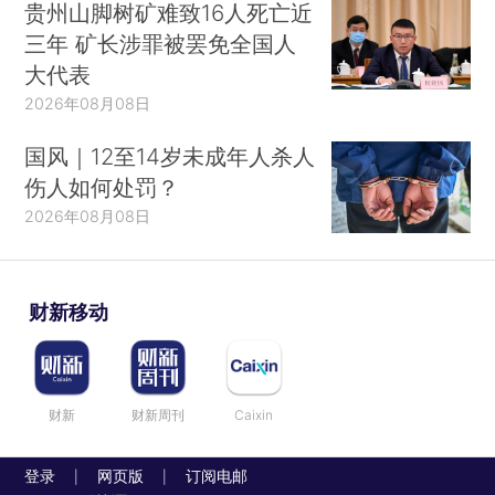
贵州山脚树矿难致16人死亡近
三年 矿长涉罪被罢免全国人
大代表
2026年08月08日
国风｜12至14岁未成年人杀人
伤人如何处罚？
2026年08月08日
财新移动
财新
财新周刊
Caixin
登录
网页版
订阅电邮
|
|