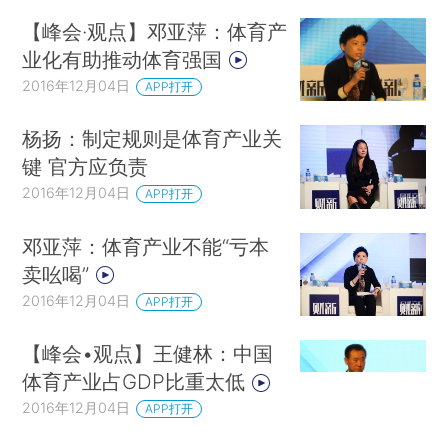
【峰会·观点】邓亚萍：体育产
业化有助推动体育强国
2016年12月04日
APP打开
杨扬：制定规则是体育产业关
键 官方应负责
2016年12月04日
APP打开
邓亚萍：体育产业不能“亏本
卖吆喝”
2016年12月04日
APP打开
【峰会•观点】王健林：中国
体育产业占GDP比重太低
2016年12月04日
APP打开