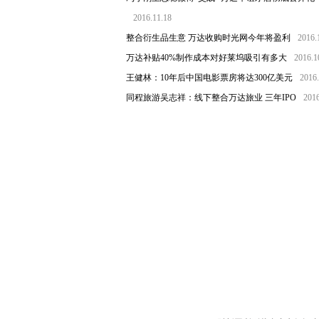
2016.11.18
整合衍生品生意 万达收购时光网今年将盈利
2016.
万达补贴40%制作成本对好莱坞吸引有多大
2016.1
王健林：10年后中国电影票房将达300亿美元
2016.
同程旅游吴志祥：线下整合万达旅业 三年IPO
2016