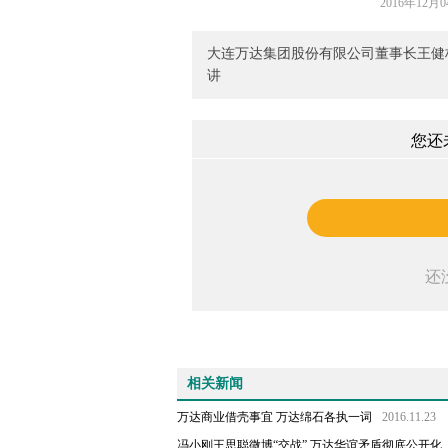
2016年12月0
大连万达集团股份有限公司董事长王健
讲
您还
还
相关新闻
万达商业借壳事宜 万达绵石各执一词
2016.11.23
冯小刚王思聪微博“交战” 万达华谊矛盾彻底公开化