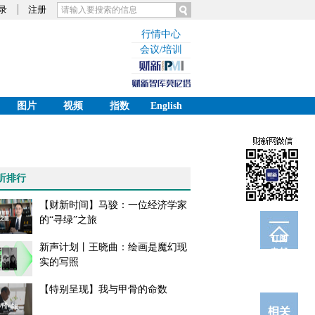
录
注册
行情中心
会议/培训
图片
视频
指数
English
听排行
【财新时间】马骏：一位经济学家
的“寻绿”之旅
订阅
新声计划丨王晓曲：绘画是魔幻现
电邮
实的写照
【特别呈现】我与甲骨的命数