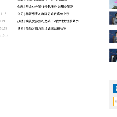
金融
|
基金业务试行外包服务 采用备案制
11.15
公司
|
标普惠誉均称降息难促房价上涨
0.19
政经
|
埃及女孩割礼之殇：消除对女性的暴力
10.19
世界
|
葡萄牙前总理涉嫌腐败被收审
.10.14