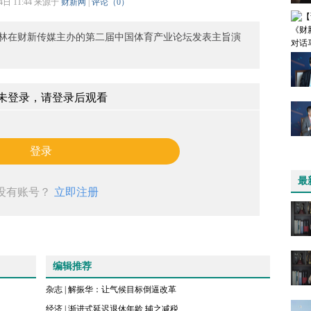
4日 11:44 来源于
财新网
|
评论（
0
）
林在财新传媒主办的第二届中国体育产业论坛发表主旨演
未登录，请登录后观看
登录
最
没有账号？
立即注册
编辑推荐
杂志
|
解振华：让气候目标倒逼改革
经济
|
渐进式延迟退休年龄 辅之减税