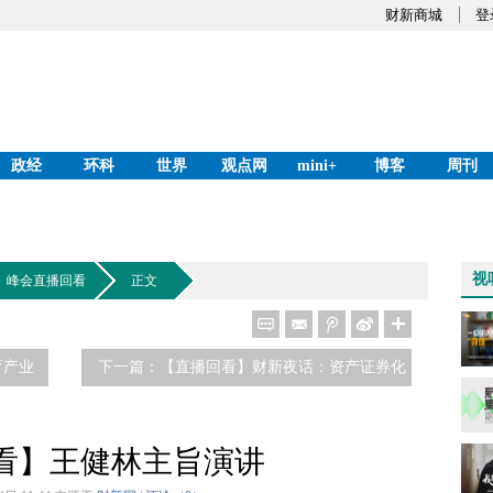
财新商城
登
政经
环科
世界
观点网
mini+
博客
周刊
视
峰会直播回看
正文
订阅《新世纪》《中国改革》
注册财新网
育产业
下一篇：【直播回看】财新夜话：资产证券化
蓄势待发
看】王健林主旨演讲