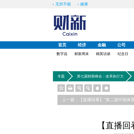
无所不能
健康
首页
经济
金融
公司
数字说
财新周末
精英访谈
纪念日
专题
第七届财新峰会：改革执行力
上一篇：【直播回看】“第二届中国体
论坛”启幕
【直播回