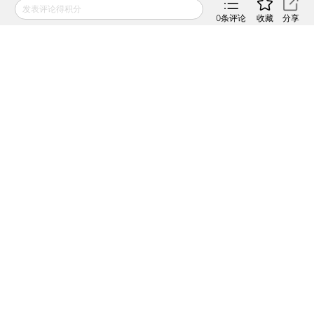
普惠金融十年，为何影响依然“小众”
发表评论得积分
0
条评论
收藏
分享
2016年09月23日
APP打开
盖茨基金会：正与中国探讨普惠金融合作
2016年09月08日
APP打开
玻利维亚阳光银行CEO：普惠金融的拉美经验
2016年09月01日
APP打开
财新网所刊载内容之知识产权为财新传媒及/或相关权利人
专属所有或持有。未经许可，禁止进行转载、摘编、复制及
建立镜像等任何使用。
如有意愿转载，请发邮件至
hello@caixin.com
，获得书面
确认及授权后，方可转载。
免费订阅财新网主编精选版电邮
订阅