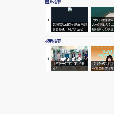
图片推荐
视线｜极端高温
韩国高温创百年纪录 当局
水位跌破纪录 
警告停止一切户外活动
猛犸象化石接连
视听推荐
【不唯一答案】不止“养
【特别呈现】寻
老”
有意思的生活方