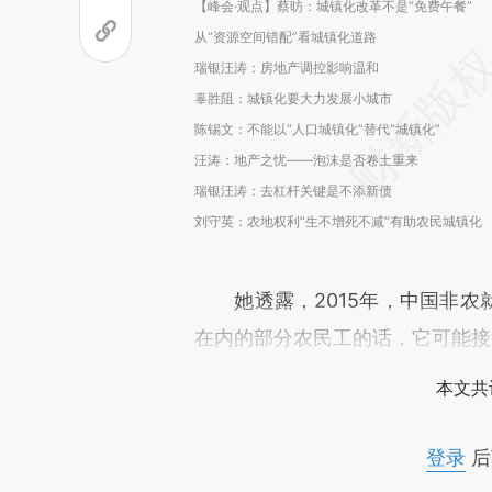
【峰会·观点】蔡昉：城镇化改革不是“免费午餐”
从“资源空间错配”看城镇化道路
瑞银汪涛：房地产调控影响温和
辜胜阻：城镇化要大力发展小城市
陈锡文：不能以“人口城镇化”替代“城镇化”
汪涛：地产之忧——泡沫是否卷土重来
瑞银汪涛：去杠杆关键是不添新债
刘守英：农地权利“生不增死不减”有助农民城镇化
她透露，2015年，中国非农就
在内的部分农民工的话，它可能接
本文共
登录
后