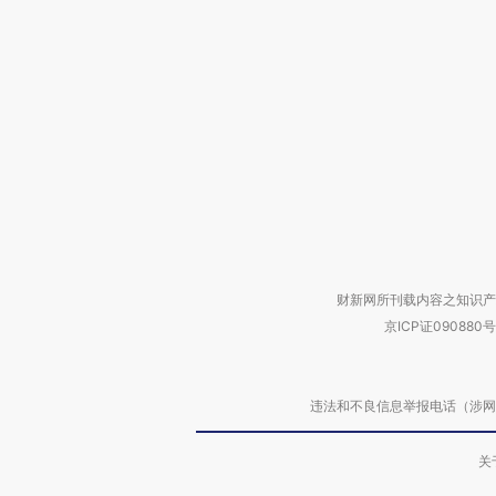
财新网所刊载内容之知识产
京ICP证090880号
违法和不良信息举报电话（涉网络暴力有
关