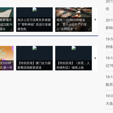
20:
倍
致多瑙河
加沙上百万流离失所者困
视线｜HYROX的吸金
马航飞行员
20:1
二战沉船与
于“塑料烤箱” 高温引发健
术：是什么让中产们甘
粒摇头丸 尿
影响
露出
康危机
心“花钱找虐”？
毒品
19:5
持续
19:1
【推广】走
找100种
【特别呈现】澳门全力探
【特别呈现】《东莞，人
会，让数智科
过7
式·第一对
索葡语国家新渠道
间便利店》倾情上线
业
19:1
能否
19:
大选