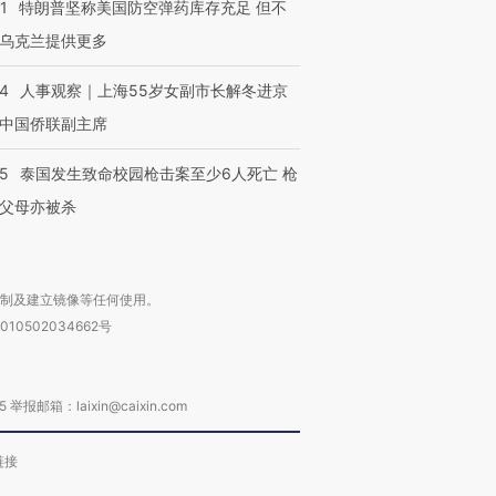
1
特朗普坚称美国防空弹药库存充足 但不
乌克兰提供更多
24
人事观察｜上海55岁女副市长解冬进京
中国侨联副主席
45
泰国发生致命校园枪击案至少6人死亡 枪
父母亦被杀
复制及建立镜像等任何使用。
010502034662号
箱：laixin@caixin.com
链接