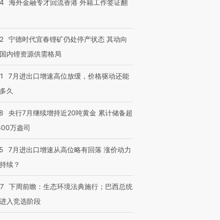
14
海外金融专才回流香港 外籍工作签证翻
跨国走私7万
2
宁德时代宜春锂矿仍处停产状态 其动向
视线｜被称为“蟑螂”的印
视线｜“入侵”还是“人道危
检体内含3种
度Z世代 用街头抗争将教
机”？难民潮撕裂西班牙
秘鲁纳斯
国内锂资源供需格局
育部长拱下台
飞地休达
13人遇难
1
7月进出口增速高位放缓，价格驱动还能
多久
8
央行7月继续增持近20吨黄金 累计储备超
进第四届链博
【商旅对话】华住集团
技“链”接产
【特别呈现】寻找100种
CFO：不靠规模取胜，华
【特别呈
600万盎司
有意思的生活方式·第三对
住三大增长引擎是什么？
有意思的
5
7月进出口增速从高位略有回落 涨价动力
持续？
07
下周前瞻：生态环境法典施行；巴西总统
进入竞选阶段