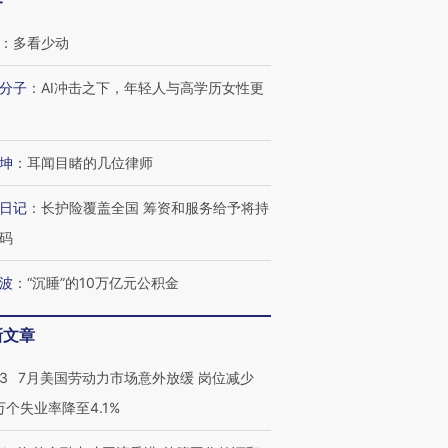
客
：
多看少动
分子
：
AI冲击之下，年轻人与高学历女性更
坤
：
耳闻目睹的几位律师
日记
：
长护险覆盖全国 筹资和服务给予将持
码
波
：
“沉睡”的10万亿元公积金
新文章
43
7月美国劳动力市场意外放缓 岗位减少
3万个失业率降至4.1%