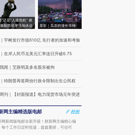
侵”还是“人道危机” 难
撕裂西班牙飞地休达
显影｜瓜农的漫长等待
｜
宇树发行市值610亿 先行者的加速和考验
｜
在岸人民币兑美元汇率连日升破6.75
我闻
｜
艾路明及多名股东被拘
｜
特朗普再签两份行政令限制出生公民权
周刊
｜
【封面报道】电力现货市场元年突进
新网主编精选版电邮
样例
新网新闻版电邮全新升级！财新网主编精心编
，每个工作日定时投递，篇篇重磅，可信可
。