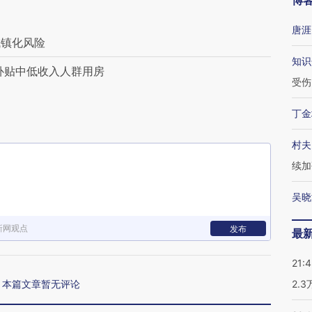
博
唐涯
城镇化风险
知识
补贴中低收入人群用房
受伤
丁金
村夫
续加
吴晓
新网观点
发布
最
21:
本篇文章暂无评论
2.