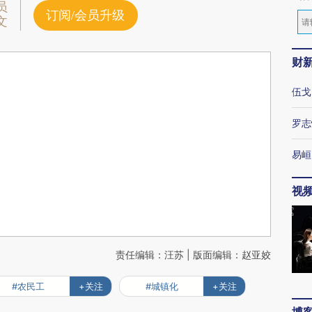
员
订阅/会员升级
文
财
伍戈
罗志
易峘
视
责任编辑：汪苏 | 版面编辑：赵亚姣
#农民工
+关注
#城镇化
+关注