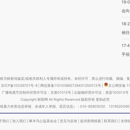
19:0
会向
18:
候任
17:
手祖
权为财新传媒及/或相关权利人专属所有或持有。未经许可，禁止进行转载、摘编、
京ICP备10026701号-8
|
网信算备110105862729401250013号
|
京公网安备 11
广播电视节目制作经营许可证：京第01015号
|
出版物经营许可证：第直100013号
Copyright 财新网 All Rights Reserved 版权所有 复制必究
害信息举报、未成年人举报、谣言信息）：010-85905050 13195200605 举报邮
于我们
|
加入我们
|
啄木鸟公益基金会
|
意见与反馈
|
提供新闻线索
|
联系我们
|
友情