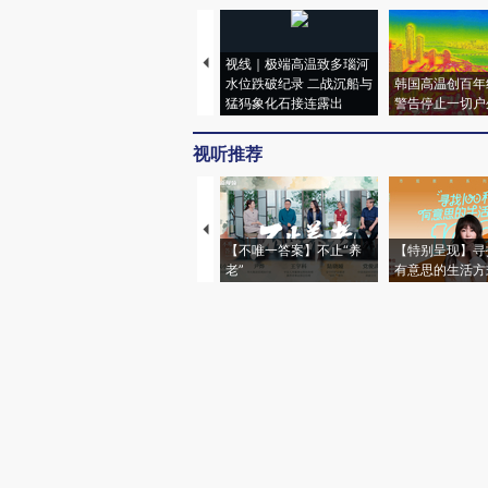
视线｜极端高温致多瑙河
水位跌破纪录 二战沉船与
韩国高温创百年
猛犸象化石接连露出
警告停止一切户
视听推荐
【不唯一答案】不止“养
【特别呈现】寻
老”
有意思的生活方