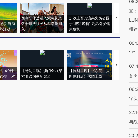
08:
置；
西班牙休达进入紧急状态
加沙上百万流离失所者困
视线｜HYR
LU
纪录 当局
数千非法移民从摩洛哥闯
于“塑料烤箱” 高温引发健
术：是什么
州建
外活动
入
康危机
心“花钱找虐
08:
业”
【推广】走
07:
找100种
【特别呈现】澳门全力探
【特别呈现】《东莞，人
会，让数智科
意图
式·第一对
索葡语国家新渠道
间便利店》倾情上线
业
06:
字头
22:1
与战
20: