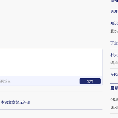
博
唐涯
知识
受伤
丁金
村夫
续加
吴晓
新网观点
发布
最
08:
本篇文章暂无评论
速和