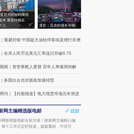
宜昌局部短时降雨
8毫米 紧急转移近
00人
显影｜瓜农的漫长等待
｜
规避封锁 中国超大油轮停靠埃及绕行非洲
｜
在岸人民币兑美元汇率连日升破6.75
我闻
｜
资管掌舵人更替 百年人寿僵局何解
｜
多国出台光伏新政加速转型
周刊
｜
【封面报道】电力现货市场元年突进
新网主编精选版电邮
样例
新网新闻版电邮全新升级！财新网主编精心编
，每个工作日定时投递，篇篇重磅，可信可
。