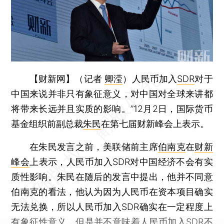
【财新网】（记者
卿滢
）
人民币加入
SDR
对于
中国来说并非只有象征意义，对中国对全球来讲都
将带来长远并且实质的影响。”12月2日，国际货币
基金组织前副总裁
朱民
在第七届财新峰会上表示。
在朱民发言之前，美联储前主席
伯南克
在
财新
峰会
上表示，人民币加入SDR对中国经济不会有实
质性影响。朱民在随后的发言中提出，他并不同意
伯南克的看法，他认为因为人民币在资本项目确实
无法兑换，所以人民币加入SDR确实在一定程度上
有象征性意义，但是并不意味着人民币加入SDR不