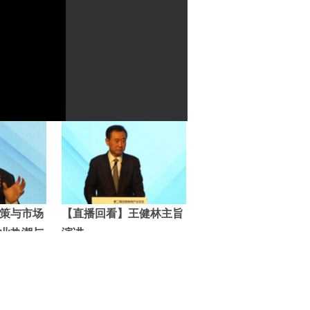
策与市场
【直播回看】王健林主旨
业热潮与
演讲