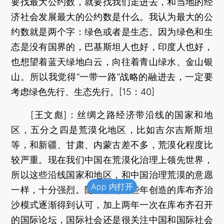
要找最大公约数，就要找我们走进去，和当地的经
济社会发展最大的公约数是什么。我认为最大的公
约数就是两个字：绿色或者是生态。因为绿色和生
态是没有国界的，巴基斯坦人也好，印度人也好，
也想望着蓝天绿地白云，向往着青山绿水、金山银
山。所以我觉得“一带一路”战略的融进去，一定要
考虑绿色先行、生态先行。[15：40]
[王文彪]：丝绸之路经济带沿线的国家和地
区，五分之四是荒漠化地区，比如吉尔吉斯斯坦
等，和新疆、甘肃、内蒙古差不多，荒漠化程度比
较严重。现在我们中国在荒漠化治理上领先世界，
所以这些沿线国家和地区，和中国治理荒漠的意愿
App 内打开
一样，十分强烈。随着亿利这些年创造的库布齐治
沙模式逐渐得到认可，加上两年一次在库布齐召开
的国际论坛，国际社会还是很关注中国和国际社会