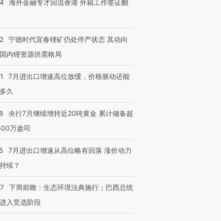
14
海外金融专才回流香港 外籍工作签证翻
进第四届链博
【商旅对话】华住集团
2
宁德时代宜春锂矿仍处停产状态 其动向
技“链”接产
【特别呈现】寻找100种
CFO：不靠规模取胜，华
【特别呈
国内锂资源供需格局
有意思的生活方式·第三对
住三大增长引擎是什么？
有意思的
1
7月进出口增速高位放缓，价格驱动还能
多久
8
央行7月继续增持近20吨黄金 累计储备超
600万盎司
5
7月进出口增速从高位略有回落 涨价动力
持续？
07
下周前瞻：生态环境法典施行；巴西总统
进入竞选阶段