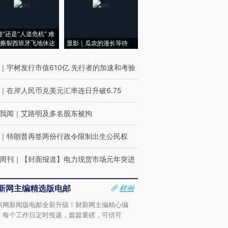
侵”还是“人道危机” 难
撕裂西班牙飞地休达
显影｜瓜农的漫长等待
｜
宇树发行市值610亿 先行者的加速和考验
｜
在岸人民币兑美元汇率连日升破6.75
我闻
｜
艾路明及多名股东被拘
｜
特朗普再签两份行政令限制出生公民权
周刊
｜
【封面报道】电力现货市场元年突进
新网主编精选版电邮
样例
新网新闻版电邮全新升级！财新网主编精心编
，每个工作日定时投递，篇篇重磅，可信可
。