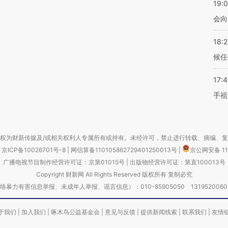
19:0
会向
18:
候任
17:
手祖
权为财新传媒及/或相关权利人专属所有或持有。未经许可，禁止进行转载、摘编、
京ICP备10026701号-8
|
网信算备110105862729401250013号
|
京公网安备 11
广播电视节目制作经营许可证：京第01015号
|
出版物经营许可证：第直100013号
Copyright 财新网 All Rights Reserved 版权所有 复制必究
害信息举报、未成年人举报、谣言信息）：010-85905050 13195200605 举报邮
于我们
|
加入我们
|
啄木鸟公益基金会
|
意见与反馈
|
提供新闻线索
|
联系我们
|
友情