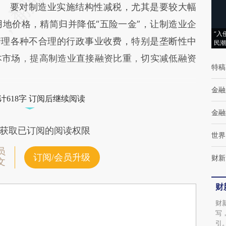
要对制造业实施结构性减税，尤其是要较大幅
地价格，精简归并降低“五险一金”，让制造业企
“入
清理各种不合理的行政事业收费，特别是垄断性中
民潮
本市场，提高制造业直接融资比重，切实减低融资
特稿
金融
计618字 订阅后继续阅读
金融
获取已订阅的阅读权限
世界
员
订阅/会员升级
财新
文
财
财
写
引