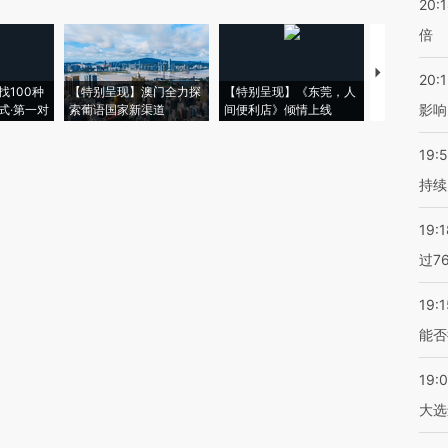
20:
倍
【推广】走
20:1
找100种
【特别呈现】澳门全力探
【特别呈现】《东莞，人
会，让数智科
影响
式·第一对
索葡语国家新渠道
间便利店》倾情上线
业
19:5
持续
19:1
过7
19:1
能否
19:
大选