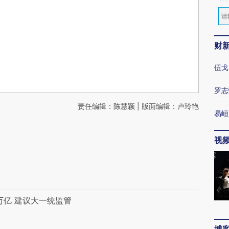
财
伍戈
罗志
责任编辑：陈慧颖 | 版面编辑：卢玲艳
易峘
视
万亿 建议大一统监管