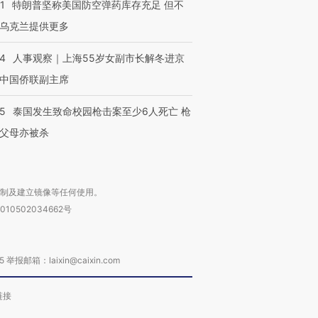
1
特朗普坚称美国防空弹药库存充足 但不
乌克兰提供更多
24
人事观察｜上海55岁女副市长解冬进京
中国侨联副主席
45
泰国发生致命校园枪击案至少6人死亡 枪
父母亦被杀
复制及建立镜像等任何使用。
010502034662号
箱：laixin@caixin.com
链接