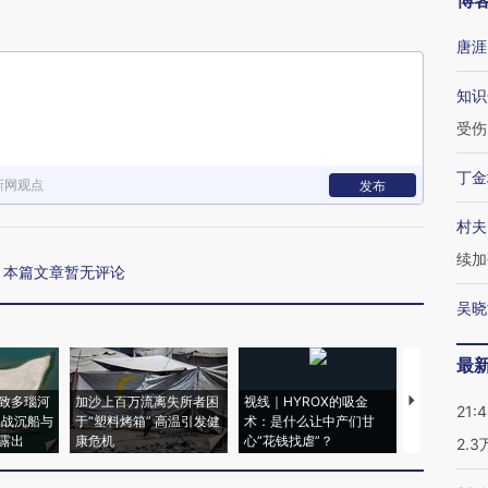
博
唐涯
知识
受伤
丁金
新网观点
发布
村夫
续加
本篇文章暂无评论
吴晓
最
致多瑙河
加沙上百万流离失所者困
视线｜HYROX的吸金
马航飞行员
21:
二战沉船与
于“塑料烤箱” 高温引发健
术：是什么让中产们甘
粒摇头丸 尿
露出
康危机
心“花钱找虐”？
毒品
2.