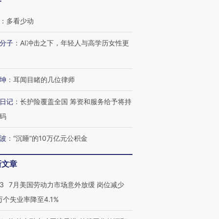
客
：
多看少动
分子
：
AI冲击之下，年轻人与高学历女性更
坤
：
耳闻目睹的几位律师
日记
：
长护险覆盖全国 筹资和服务给予将持
码
波
：
“沉睡”的10万亿元公积金
新文章
跨国走私7万
视线｜被称为“蟑螂”的印
视线｜“入侵”还是“人道危
43
7月美国劳动力市场意外放缓 岗位减少
检体内含3种
度Z世代 用街头抗争将教
机”？难民潮撕裂西班牙
秘鲁纳斯
育部长拱下台
飞地休达
13人遇难
3万个失业率降至4.1%