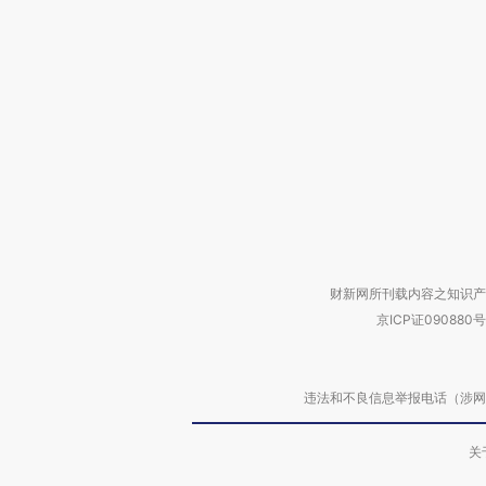
财新网所刊载内容之知识产
京ICP证090880号
违法和不良信息举报电话（涉网络暴力有
关