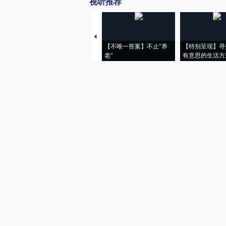
视听推荐
【不唯一答案】不止“养
【特别呈现】寻
老”
有意思的生活方