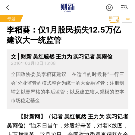
专题
T中
李稻葵：仅1月股民损失12.5万亿
建议大一统监管
文 | 财新 吴红毓然 王力为 实习记者 吴雨俭
2016年03月10日 16:08
全国政协委员李稻葵建议，在适当的时候将“一行三
会”分业监管的模式整合为统一的大金融监管；注册制
辅之以更严格的事后监管；以及建立较大规模的资本
市场稳定基金
【财新网】（记者
吴红毓然
王力为
实习记者
吴雨俭）
“锄禾日当午，炒股好辛苦，对着K线图，
上下都痛苦。”3月10日，全国政协委员
李稻葵
在全