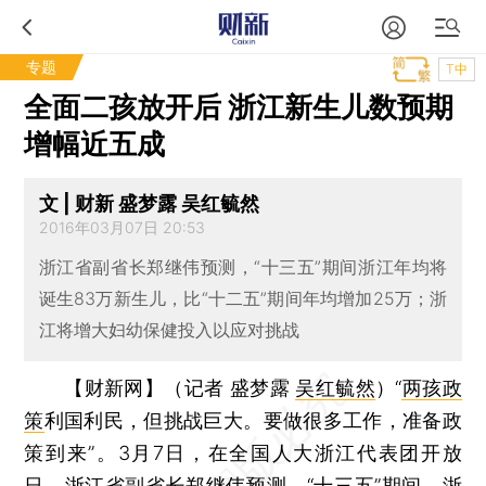
专题
T中
全面二孩放开后 浙江新生儿数预期
增幅近五成
文 | 财新 盛梦露 吴红毓然
2016年03月07日 20:53
浙江省副省长郑继伟预测，“十三五”期间浙江年均将
诞生83万新生儿，比“十二五”期间年均增加25万；浙
江将增大妇幼保健投入以应对挑战
【财新网】（记者 盛梦露
吴红毓然
）
“
两孩政
策
利国利民，但挑战巨大。要做很多工作，准备政
策到来”。3月7日，在全国人大浙江代表团开放
日，浙江省副省长
郑继伟
预测，“
十三五
”期间，浙