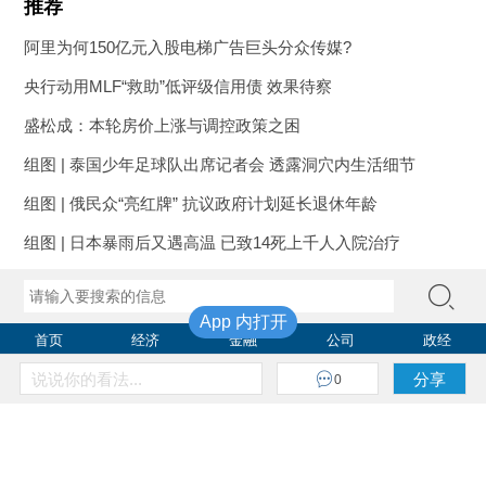
最新评论
NEW
本篇文章暂无评论!
推荐
阿里为何150亿元入股电梯广告巨头分众传媒?
央行动用MLF“救助”低评级信用债 效果待察
盛松成：本轮房价上涨与调控政策之困
组图 | 泰国少年足球队出席记者会 透露洞穴内生活细节
App 内打开
组图 | 俄民众“亮红牌” 抗议政府计划延长退休年龄
组图 | 日本暴雨后又遇高温 已致14死上千人入院治疗
说说你的看法...
分享
0
首页
经济
金融
公司
政经