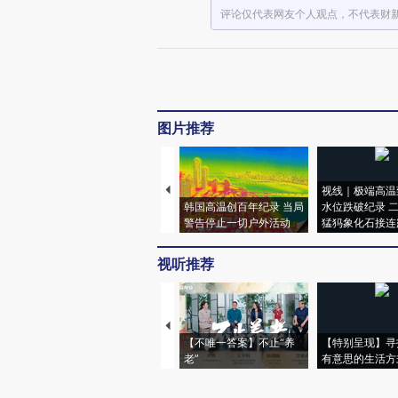
评论仅代表网友个人观点，不代表财
图片推荐
视线｜极端高温
韩国高温创百年纪录 当局
水位跌破纪录 
警告停止一切户外活动
猛犸象化石接连
视听推荐
【不唯一答案】不止“养
【特别呈现】寻
老”
有意思的生活方