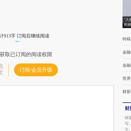
“入
民潮
计913字 订阅后继续阅读
特稿
金融
获取已订阅的阅读权限
金融
员
订阅/会员升级
文
世界
财新
财
财
写
引