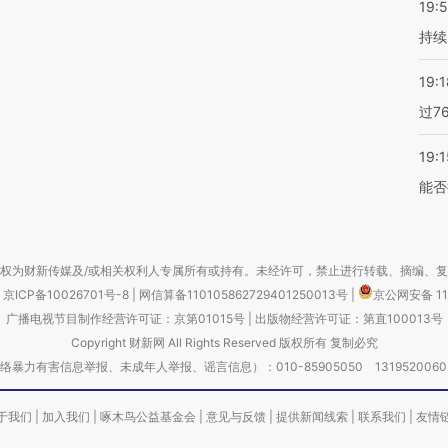
19:5
持续
19:1
过7
19:1
能否
权为财新传媒及/或相关权利人专属所有或持有。未经许可，禁止进行转载、摘编、
京ICP备10026701号-8
|
网信算备110105862729401250013号
|
京公网安备 11
广播电视节目制作经营许可证：京第01015号
|
出版物经营许可证：第直100013号
Copyright 财新网 All Rights Reserved 版权所有 复制必究
害信息举报、未成年人举报、谣言信息）：010-85905050 13195200605 举报邮
于我们
|
加入我们
|
啄木鸟公益基金会
|
意见与反馈
|
提供新闻线索
|
联系我们
|
友情