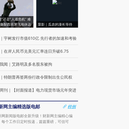
侵”还是“人道危机” 难
撕裂西班牙飞地休达
显影｜瓜农的漫长等待
｜
宇树发行市值610亿 先行者的加速和考验
｜
在岸人民币兑美元汇率连日升破6.75
我闻
｜
艾路明及多名股东被拘
｜
特朗普再签两份行政令限制出生公民权
周刊
｜
【封面报道】电力现货市场元年突进
新网主编精选版电邮
样例
新网新闻版电邮全新升级！财新网主编精心编
，每个工作日定时投递，篇篇重磅，可信可
。