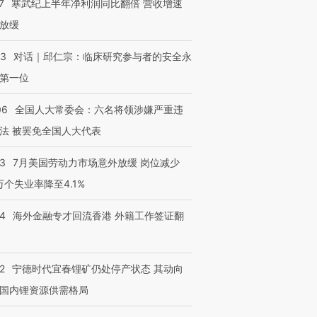
7
寒武纪上半年净利润同比翻倍 营收增速
放缓
53
对话｜邱仁宗：临床研究参与者的安全永
第一位
06
全国人大常委会：六名将领涉嫌严重违
法 被罢免全国人大代表
43
7月美国劳动力市场意外放缓 岗位减少
3万个失业率降至4.1%
14
海外金融专才回流香港 外籍工作签证翻
2
宁德时代宜春锂矿仍处停产状态 其动向
国内锂资源供需格局