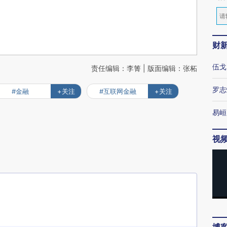
财
伍戈
责任编辑：李箐 | 版面编辑：张柘
罗志
#金融
+关注
#互联网金融
+关注
易峘
视