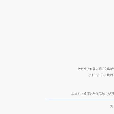
财新网所刊载内容之知识产
京ICP证090880号
违法和不良信息举报电话（涉网络暴力有
关