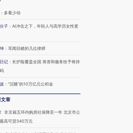
客
：
多看少动
分子
：
AI冲击之下，年轻人与高学历女性更
坤
：
耳闻目睹的几位律师
日记
：
长护险覆盖全国 筹资和服务给予将持
跨国走私7万
视线｜被称为“蟑螂”的印
视线｜“入侵”还是“人道危
检体内含3种
度Z世代 用街头抗争将教
机”？难民潮撕裂西班牙
秘鲁纳斯
码
育部长拱下台
飞地休达
13人遇难
波
：
“沉睡”的10万亿元公积金
新文章
进第四届链博
【商旅对话】华住集团
2
非京籍五环内购房社保降至一年 北京市公
技“链”接产
【特别呈现】寻找100种
CFO：不靠规模取胜，华
【特别呈
有意思的生活方式·第三对
住三大增长引擎是什么？
有意思的
最高可贷340万元