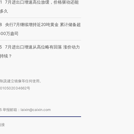
1
7月进出口增速高位放缓，价格驱动还能
多久
8
央行7月继续增持近20吨黄金 累计储备超
600万盎司
5
7月进出口增速从高位略有回落 涨价动力
持续？
复制及建立镜像等任何使用。
010502034662号
箱：laixin@caixin.com
链接