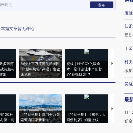
博
新网观点
发布
唐涯
知识
本篇文章暂无评论
受伤
丁金
村夫
致多瑙河
加沙上百万流离失所者困
视线｜HYROX的吸金
马航飞行员
二战沉船与
于“塑料烤箱” 高温引发健
术：是什么让中产们甘
粒摇头丸 尿
续加
露出
康危机
心“花钱找虐”？
毒品
吴晓
最
【推广】走
11:1
找100种
【特别呈现】澳门全力探
【特别呈现】《东莞，人
会，让数智科
式·第一对
索葡语国家新渠道
间便利店》倾情上线
业
积金