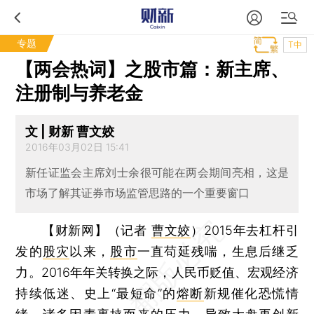
专题
T中
【两会热词】之股市篇：新主席、
注册制与养老金
文 | 财新 曹文姣
2016年03月02日 15:41
新任证监会主席刘士余很可能在两会期间亮相，这是
市场了解其证券市场监管思路的一个重要窗口
【财新网】（记者
曹文姣
）
2015年去杠杆引
发的
股灾
以来，
股市
一直苟延残喘，生息后继乏
力。2016年年关转换之际，人民币贬值、宏观经济
持续低迷、史上“最短命”的
熔断
新规催化恐慌情