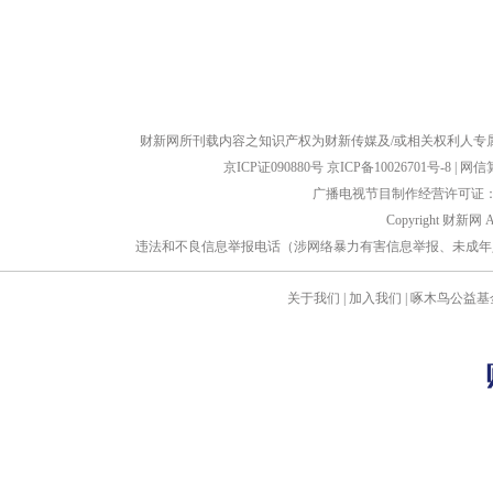
财新网所刊载内容之知识产权为财新传媒及/或相关权利人专
京ICP证090880号
京ICP备10026701号-8
|
网信算备
广播电视节目制作经营许可证：京
Copyright 财新网 
违法和不良信息举报电话（涉网络暴力有害信息举报、未成年人举报、谣言信息）
关于我们
|
加入我们
|
啄木鸟公益基