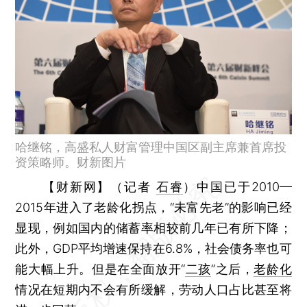
哈继铭，高盛私人财富管理中国区副主席兼首席投
资策略师。财新图片
【财新网】（记者
石睿
）
中国已于2010—
2015年进入了老龄化拐点，“未富先老”的影响已经
显现，例如国内的储蓄率相较前几年已有所下降；
此外，GDP平均增速保持在6.8%，社会债务率也可
能大幅上升。但是在全面放开“
二孩
”之后，
老龄化
情况在短期内不会有所缓解，劳动人口占比甚至将