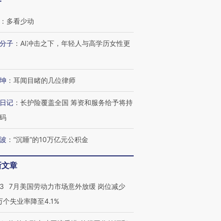
客
：
多看少动
分子
：
AI冲击之下，年轻人与高学历女性更
坤
：
耳闻目睹的几位律师
日记
：
长护险覆盖全国 筹资和服务给予将持
码
波
：
“沉睡”的10万亿元公积金
新文章
43
7月美国劳动力市场意外放缓 岗位减少
3万个失业率降至4.1%