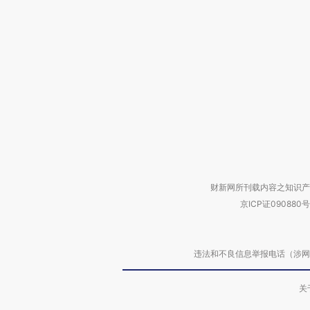
财新网所刊载内容之知识产
京ICP证090880号
违法和不良信息举报电话（涉网络暴力有
关