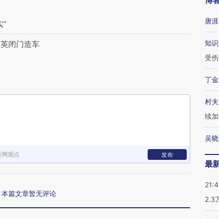
博
唐涯
”
知识
精英闭门造车
受伤
丁金
村夫
续加
吴晓
新网观点
发布
最
21:
本篇文章暂无评论
2.