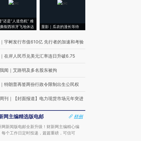
侵”还是“人道危机” 难
撕裂西班牙飞地休达
显影｜瓜农的漫长等待
｜
宇树发行市值610亿 先行者的加速和考验
｜
在岸人民币兑美元汇率连日升破6.75
我闻
｜
艾路明及多名股东被拘
｜
特朗普再签两份行政令限制出生公民权
周刊
｜
【封面报道】电力现货市场元年突进
新网主编精选版电邮
样例
新网新闻版电邮全新升级！财新网主编精心编
，每个工作日定时投递，篇篇重磅，可信可
。