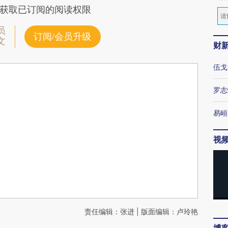
获取已订阅的阅读权限
员
订阅/会员升级
文
财
伍戈
罗志
易峘
视
责任编辑：张进 | 版面编辑：卢玲艳