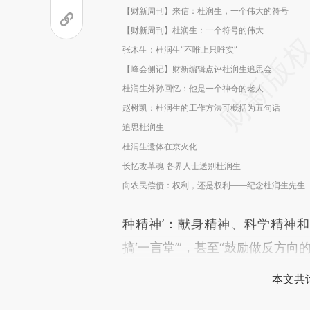
【财新周刊】来信：杜润生，一个伟大的符号
【财新周刊】杜润生：一个符号的伟大
张木生：杜润生“不唯上只唯实”
【峰会侧记】财新编辑点评杜润生追思会
杜润生外孙回忆：他是一个神奇的老人
赵树凯：杜润生的工作方法可概括为五句话
追思杜润生
杜润生遗体在京火化
长忆改革魂 各界人士送别杜润生
向农民偿债：权利，还是权利——纪念杜润生先生
种精神’：献身精神、科学精神和
搞‘一言堂’”，甚至“鼓励做反方
本文共计