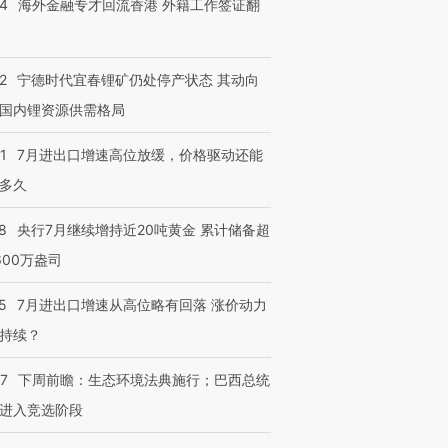
14
海外金融专才回流香港 外籍工作签证翻
跨国走私7万
视线｜被称为“蟑螂”的印
视线｜“入侵”还是“人道危
2
宁德时代宜春锂矿仍处停产状态 其动向
检体内含3种
度Z世代 用街头抗争将教
机”？难民潮撕裂西班牙
秘鲁纳斯
育部长拱下台
飞地休达
13人遇难
国内锂资源供需格局
1
7月进出口增速高位放缓，价格驱动还能
多久
进第四届链博
【商旅对话】华住集团
8
央行7月继续增持近20吨黄金 累计储备超
技“链”接产
【特别呈现】寻找100种
CFO：不靠规模取胜，华
【特别呈
有意思的生活方式·第三对
住三大增长引擎是什么？
有意思的
600万盎司
5
7月进出口增速从高位略有回落 涨价动力
持续？
07
下周前瞻：生态环境法典施行；巴西总统
进入竞选阶段