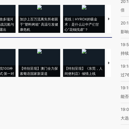
20:
倍
致多瑙河
加沙上百万流离失所者困
视线｜HYROX的吸金
马航飞行员
20:1
二战沉船与
于“塑料烤箱” 高温引发健
术：是什么让中产们甘
粒摇头丸 尿
露出
康危机
心“花钱找虐”？
毒品
影响
19:5
持续
【推广】走
19:1
找100种
【特别呈现】澳门全力探
【特别呈现】《东莞，人
会，让数智科
式·第一对
索葡语国家新渠道
间便利店》倾情上线
业
过7
19:1
能否
19:
大选