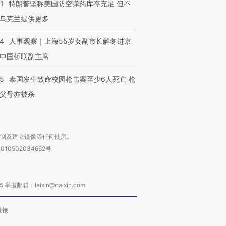
1
特朗普坚称美国防空弹药库存充足 但不
乌克兰提供更多
24
人事观察｜上海55岁女副市长解冬进京
中国侨联副主席
45
泰国发生致命校园枪击案至少6人死亡 枪
父母亦被杀
复制及建立镜像等任何使用。
010502034662号
箱：laixin@caixin.com
链接