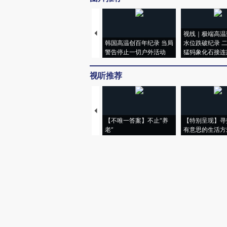
视线｜极端高温
韩国高温创百年纪录 当局
水位跌破纪录 
警告停止一切户外活动
猛犸象化石接连
视听推荐
【不唯一答案】不止“养
【特别呈现】寻
老”
有意思的生活方