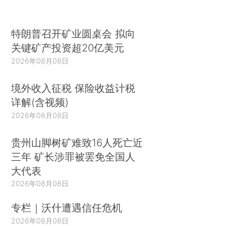
大团结，加强海内外中华儿女大团结。
（三）加快建设人才强国。深入实施人才优先
特朗普召开矿业圆桌会 拟向
发展战略，推进人才发展体制改革和政策创新，形
关键矿产投资超20亿美元
成具有国际竞争力的人才制度优势。
2026年08月08日
推动人才结构战略性调整，突出“高精尖缺”导
境外收入征税 保险收益计税
向，实施重大人才工程，着力发现、培养、集聚战
详解(含视频)
略科学家、科技领军人才、企业家人才、高技能人
2026年08月08日
才队伍。实施更开放的创新人才引进政策，更大力
贵州山脚树矿难致16人死亡近
度引进急需紧缺人才，聚天下英才而用之。发挥政
三年 矿长涉罪被罢免全国人
府投入引导作用，鼓励企业、高校、科研院所、社
大代表
会组织、个人等有序参与人才资源开发和人才引
2026年08月08日
进。
专栏｜沃什遭遇信任危机
优化人力资本配置，清除人才流动障碍，提高
2026年08月08日