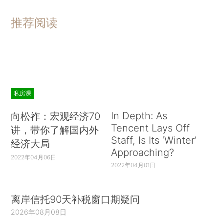
益问题的协商，依法保障人民各项权益，激发各族
人民建设祖国的主人翁意识。
推荐阅读
加强思想政治工作，创新群众工作体制机制和
方式方法，注重发挥工会、共青团、妇联等群团组
织的作用，正确处理人民内部矛盾，最大限度凝聚
全社会推进改革发展、维护社会和谐稳定的共识和
私房课
力量。高度重视做好意识形态领域工作，切实维护
In Depth: As
向松祚：宏观经济70
意识形态安全。
Tencent Lays Off
讲，带你了解国内外
巩固和发展最广泛的爱国统一战线，全面落实
Staff, Is Its ‘Winter’
经济大局
Approaching?
党的知识分子、民族、宗教、侨务等政策，充分发
2022年04月06日
2022年04月01日
挥民主党派、工商联和无党派人士作用，深入开展
民族团结进步宣传教育，引导宗教与社会主义社会
相适应，促进政党关系、民族关系、宗教关系、阶
离岸信托90天补税窗口期疑问
层关系、海内外同胞关系和谐，巩固全国各族人民
2026年08月08日