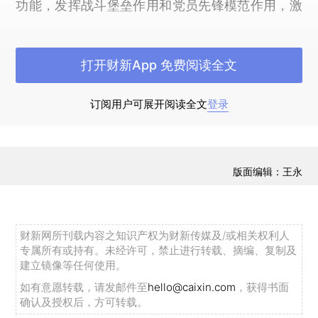
功能，发挥战斗堡垒作用和党员先锋模范作用，激
励广大干部开拓进取、攻坚克难，更好带领群众全
面建成小康社会。
打开财新App 免费阅读全文
反腐倡廉建设永远在路上，反腐不能停步、不
能放松。要坚持全面从严治党，落实“三严三实”要
订阅用户可展开阅读全文
登录
求，严明党的纪律和规矩，落实党风廉政建设主体
责任和监督责任，健全改进作风长效机制，强化权
力运行制约和监督，巩固反腐败成果，构建不敢
版面编辑：王永
腐、不能腐、不想腐的有效机制，努力实现干部清
正、政府清廉、政治清明，为经济社会发展营造良
好政治生态。
财新网所刊载内容之知识产权为财新传媒及/或相关权利人
专属所有或持有。未经许可，禁止进行转载、摘编、复制及
（二）动员人民群众团结奋斗。充分发扬民
建立镜像等任何使用。
主，贯彻党的群众路线，提高宣传和组织群众能
如有意愿转载，请发邮件至
hello@caixin.com
，获得书面
确认及授权后，方可转载。
力，加强经济社会发展重大问题和涉及群众切身利