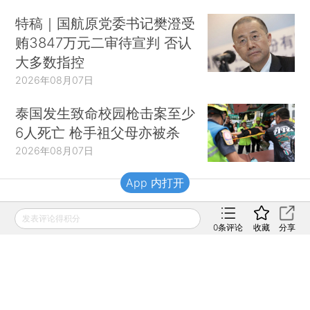
特稿｜国航原党委书记樊澄受
贿3847万元二审待宣判 否认
大多数指控
2026年08月07日
泰国发生致命校园枪击案至少
6人死亡 枪手祖父母亦被杀
2026年08月07日
App 内打开
财新移动
发表评论得积分
0
条评论
收藏
分享
财新
财新周刊
Caixin