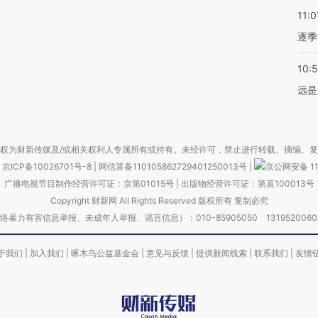
11:0
逐季
10:
远是
权为财新传媒及/或相关权利人专属所有或持有。未经许可，禁止进行转载、摘编、
京ICP备10026701号-8
|
网信算备110105862729401250013号
|
京公网安备 11
广播电视节目制作经营许可证：京第01015号
|
出版物经营许可证：第直100013号
Copyright 财新网 All Rights Reserved 版权所有 复制必究
害信息举报、未成年人举报、谣言信息）：010-85905050 13195200605 举报邮
于我们
|
加入我们
|
啄木鸟公益基金会
|
意见与反馈
|
提供新闻线索
|
联系我们
|
友情