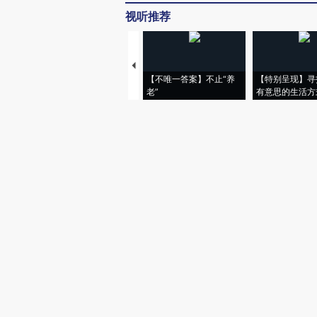
视听推荐
【不唯一答案】不止“养
【特别呈现】寻
老”
有意思的生活方