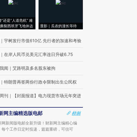
侵”还是“人道危机” 难
撕裂西班牙飞地休达
显影｜瓜农的漫长等待
｜
宇树发行市值610亿 先行者的加速和考验
｜
在岸人民币兑美元汇率连日升破6.75
我闻
｜
艾路明及多名股东被拘
｜
特朗普再签两份行政令限制出生公民权
周刊
｜
【封面报道】电力现货市场元年突进
新网主编精选版电邮
样例
新网新闻版电邮全新升级！财新网主编精心编
，每个工作日定时投递，篇篇重磅，可信可
。