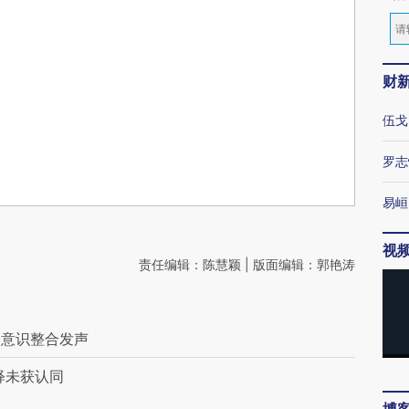
财
伍戈
罗志
易峘
视
责任编辑：陈慧颖 | 版面编辑：郭艳涛
别意识整合发声
释未获认同