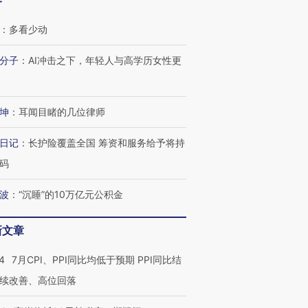
客
：
多看少动
分子
：
AI冲击之下，年轻人与高学历女性更
坤
：
耳闻目睹的几位律师
日记
：
长护险覆盖全国 筹资和服务给予将持
码
波
：
“沉睡”的10万亿元公积金
新文章
4
7月CPI、PPI同比均低于预期 PPI同比结
”还是“人道危
湖北宜昌局部短时降雨
哈尔滨遭遇短时极端强降
撕裂西班牙
续改善、高位回落
128毫米 紧急转移近
雨 3小时累计雨量超80毫
秘鲁纳斯
4000人
米
13人遇难