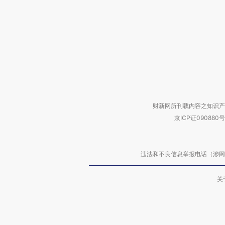
财新网所刊载内容之知识产
京ICP证090880号
违法和不良信息举报电话（涉网络暴力有
关