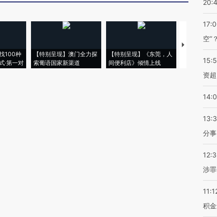
20:
17:
空”
【推广】走
找100种
【特别呈现】澳门全力探
【特别呈现】《东莞，人
会，让数智科
15:
式·第一对
索葡语国家新渠道
间便利店》倾情上线
业
资超
14:
13:
分事
12:
涉罪
11:1
积金