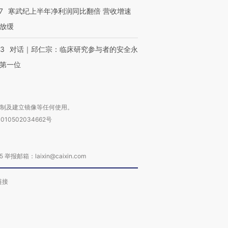
7
寒武纪上半年净利润同比翻倍 营收增速
放缓
53
对话｜邱仁宗：临床研究参与者的安全永
第一位
复制及建立镜像等任何使用。
010502034662号
箱：laixin@caixin.com
链接