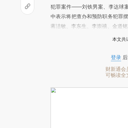
犯罪案件——刘铁男案、李达球案
中表示将把查办和预防职务犯罪摆
蒋洁敏、李东生、李崇禧、金道铭
本文共计
登录
后
财新通会
可畅读全