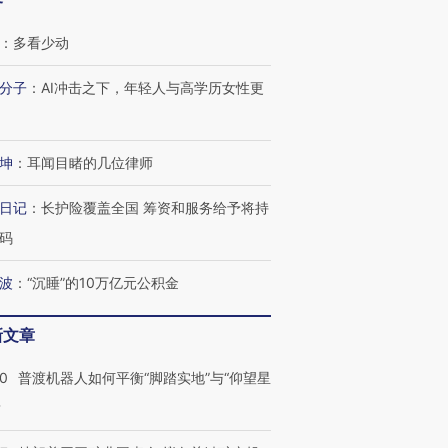
客
：
多看少动
分子
：
AI冲击之下，年轻人与高学历女性更
坤
：
耳闻目睹的几位律师
日记
：
长护险覆盖全国 筹资和服务给予将持
码
波
：
“沉睡”的10万亿元公积金
新文章
跨国走私7万
视线｜被称为“蟑螂”的印
视线｜“入侵”还是“人道危
00
普渡机器人如何平衡“脚踏实地”与“仰望星
检体内含3种
度Z世代 用街头抗争将教
机”？难民潮撕裂西班牙
秘鲁纳斯
？
育部长拱下台
飞地休达
13人遇难