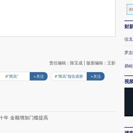
财
伍戈
罗志
责任编辑：陈宝成 | 版面编辑：王影
易峘
#“两高”
+关注
#“两高”报告观察
+关注
视
法
十年 金额增加门槛提高