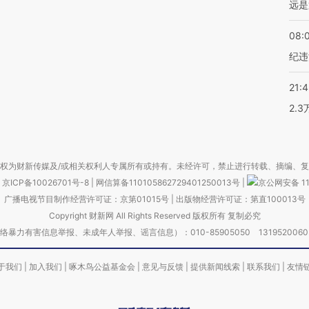
远是
08:
纪违
21:
2.
权为财新传媒及/或相关权利人专属所有或持有。未经许可，禁止进行转载、摘编、
京ICP备10026701号-8
|
网信算备110105862729401250013号
|
京公网安备 11
广播电视节目制作经营许可证：京第01015号
|
出版物经营许可证：第直100013号
Copyright 财新网 All Rights Reserved 版权所有 复制必究
害信息举报、未成年人举报、谣言信息）：010-85905050 13195200605 举报邮
于我们
|
加入我们
|
啄木鸟公益基金会
|
意见与反馈
|
提供新闻线索
|
联系我们
|
友情