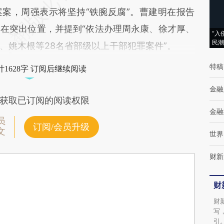
案，周强表示将坚持“铁腕反腐”。曹建明在报告
在突出位置，并提到“依法办理周永康、徐才厚、
“入
民潮
、姚木根等28名省部级以上干部犯罪案件”。
特稿
1628字 订阅后继续阅读
金融
获取已订阅的阅读权限
金融
员
订阅/会员升级
文
世界
财新
财
财
写
引