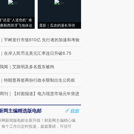
侵”还是“人道危机” 难
撕裂西班牙飞地休达
显影｜瓜农的漫长等待
｜
宇树发行市值610亿 先行者的加速和考验
｜
在岸人民币兑美元汇率连日升破6.75
我闻
｜
艾路明及多名股东被拘
｜
特朗普再签两份行政令限制出生公民权
周刊
｜
【封面报道】电力现货市场元年突进
新网主编精选版电邮
样例
新网新闻版电邮全新升级！财新网主编精心编
，每个工作日定时投递，篇篇重磅，可信可
。