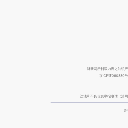
财新网所刊载内容之知识产
京ICP证090880号
违法和不良信息举报电话（涉网络暴力有
关