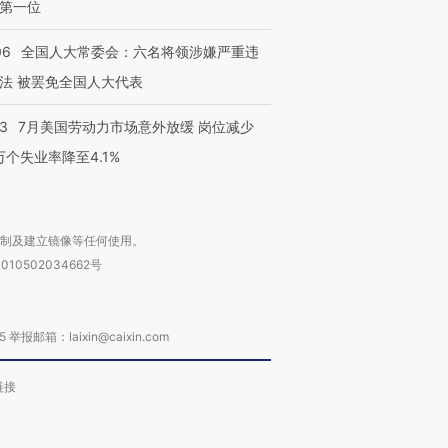
第一位
06
全国人大常委会：六名将领涉嫌严重违
法 被罢免全国人大代表
43
7月美国劳动力市场意外放缓 岗位减少
3万个失业率降至4.1%
复制及建立镜像等任何使用。
010502034662号
箱：laixin@caixin.com
链接