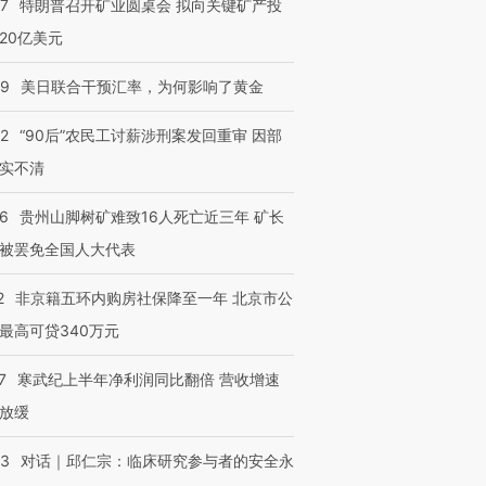
57
特朗普召开矿业圆桌会 拟向关键矿产投
20亿美元
进第四届链博
【商旅对话】华住集团
09
美日联合干预汇率，为何影响了黄金
技“链”接产
【特别呈现】寻找100种
CFO：不靠规模取胜，华
【特别呈
有意思的生活方式·第三对
住三大增长引擎是什么？
有意思的
32
“90后”农民工讨薪涉刑案发回重审 因部
实不清
36
贵州山脚树矿难致16人死亡近三年 矿长
被罢免全国人大代表
2
非京籍五环内购房社保降至一年 北京市公
最高可贷340万元
7
寒武纪上半年净利润同比翻倍 营收增速
放缓
53
对话｜邱仁宗：临床研究参与者的安全永