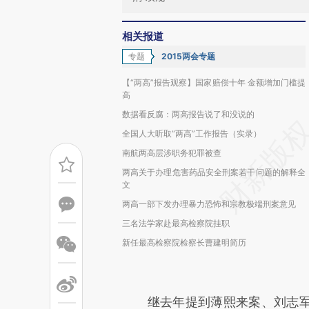
相关报道
专题
2015两会专题
【“两高”报告观察】国家赔偿十年 金额增加门槛提
高
数据看反腐：两高报告说了和没说的
全国人大听取“两高”工作报告（实录）
南航两高层涉职务犯罪被查
两高关于办理危害药品安全刑案若干问题的解释全
文
两高一部下发办理暴力恐怖和宗教极端刑案意见
三名法学家赴最高检察院挂职
新任最高检察院检察长曹建明简历
继去年提到薄熙来案、刘志军