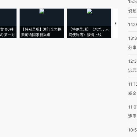
15:
资超
【推广】走
14:
找100种
【特别呈现】澳门全力探
【特别呈现】《东莞，人
会，让数智科
式·第一对
索葡语国家新渠道
间便利店》倾情上线
业
13:
分事
12:
涉罪
11:1
积金
11:0
逐季
10: