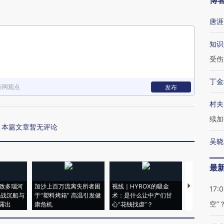
博
唐涯
知识
受伤
丁金
新网观点
发布
村夫
续加
本篇文章暂无评论
吴晓
最
致多瑙河
加沙上百万流离失所者困
视线｜HYROX的吸金
马航飞行员
17:
二战沉船与
于“塑料烤箱” 高温引发健
术：是什么让中产们甘
粒摇头丸 尿
空”
露出
康危机
心“花钱找虐”？
毒品