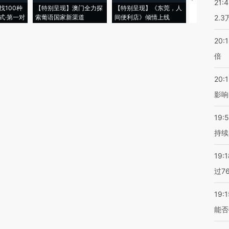
21:
找100种
【特别呈现】澳门全力探
【特别呈现】《东莞，人
会，让数智科
式·第一对
索葡语国家新渠道
间便利店》倾情上线
业
2.
20:
倍
20:1
影响
19:5
持续
19:1
过7
19:1
能否