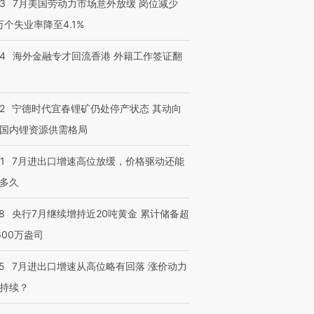
43
7月美国劳动力市场意外放缓 岗位减少
技“链”接产
【特别呈现】寻找100种
CFO：不靠规模取胜，华
【特别呈
3万个失业率降至4.1%
有意思的生活方式·第三对
住三大增长引擎是什么？
有意思的
14
海外金融专才回流香港 外籍工作签证翻
2
宁德时代宜春锂矿仍处停产状态 其动向
国内锂资源供需格局
1
7月进出口增速高位放缓，价格驱动还能
多久
8
央行7月继续增持近20吨黄金 累计储备超
600万盎司
5
7月进出口增速从高位略有回落 涨价动力
持续？