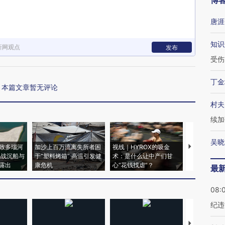
博
唐涯
知识
新网观点
发布
受伤
丁金
本篇文章暂无评论
村夫
续加
吴晓
致多瑙河
加沙上百万流离失所者困
视线｜HYROX的吸金
马航飞行员
二战沉船与
于“塑料烤箱” 高温引发健
术：是什么让中产们甘
粒摇头丸 尿
露出
康危机
心“花钱找虐”？
毒品
最
08:
纪违
【推广】走