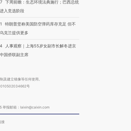
07
下周前瞻：生态环境法典施行；巴西总统
进入竞选阶段
1
特朗普坚称美国防空弹药库存充足 但不
乌克兰提供更多
24
人事观察｜上海55岁女副市长解冬进京
中国侨联副主席
复制及建立镜像等任何使用。
010502034662号
箱：laixin@caixin.com
链接