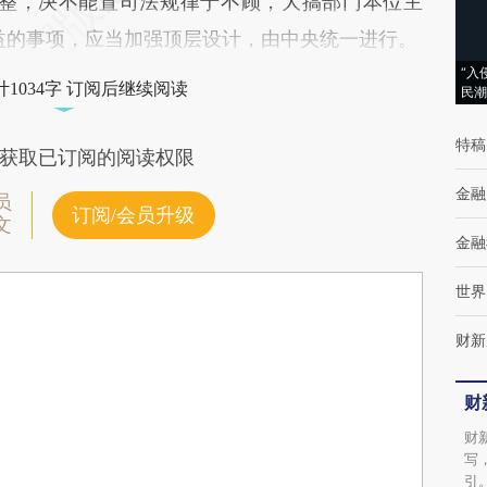
整，决不能置司法规律于不顾，大搞部门本位主
益的事项，应当加强顶层设计，由中央统一进行。
“入
1034字 订阅后继续阅读
民潮
特稿
获取已订阅的阅读权限
金融
员
订阅/会员升级
文
金融
世界
财新
财
财
写
引