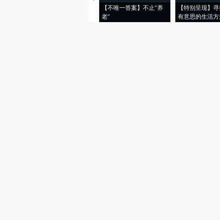
【不唯一答案】不止“养
【特别呈现】寻
老”
有意思的生活方