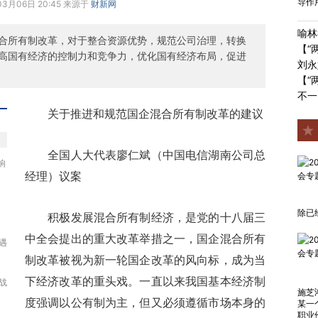
导作
03月06日 20:45 来源于
财新网
喻林
合所有制改革，对于整合资源优势，规范公司治理，转换
【“
高国有经济的控制力和竞争力，优化国有经济布局，促进
刘永
【“
不一
关于推进和规范国企混合所有制改革的建议
全国人大代表廖仁斌（中国电信湖南公司总
响
经理）议案
除已
积极发展混合所有制经济，是党的十八届三
中全会提出的重大改革举措之一，国企混合所有
遇
制改革被视为新一轮国企改革的风向标，成为当
下经济改革的重头戏。一直以来我国基本经济制
战
施芝
度强调以公有制为主，但又必须遵循市场本身的
某一
职业