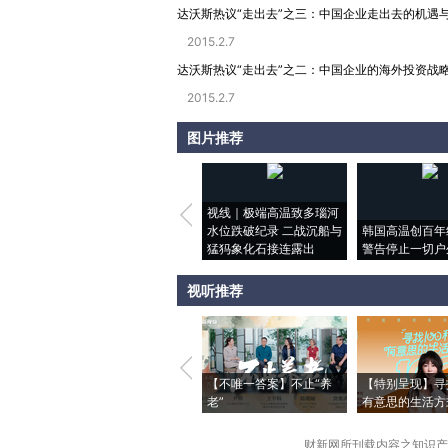
达沃斯热议“走出去”之三：中国企业走出去的机遇
2015.2.7
达沃斯热议“走出去”之二：中国企业的海外投资战
2015.2.7
图片推荐
视线｜极端高温致多瑙河
水位跌破纪录 二战沉船与
韩国高温创百年
猛犸象化石接连露出
警告停止一切户
视听推荐
【不唯一答案】不止“养
【特别呈现】寻
老”
有意思的生活方
财新网所刊载内容之知识产