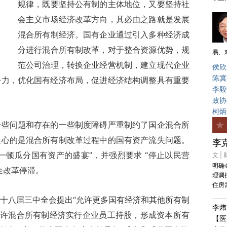
规律，既要坚持公有制的主体地位，又要坚持社
会主义市场经济改革方向，其必由之路就是发展
混合所有制经济。国有企业通过引入多种经济成
分进行混合所有制改革，对于整合资源优势，规
易、
范公司治理，转换企业经营机制，建立现代企业
侯欣
陈冀
争力，优化国有经济布局，促进经济结构调整具有重要
李毅
政协
柯炳
问题和存在的一些制度障碍严重制约了国企混合所
担心的是混合所有制改革过程中的国有资产流失问题。
李
一顿瓜分国有资产的盛宴”，并强烈要求 “停止以民营
文 |
明确
企改革停滞。
理调
住房
八届三中全会提出“允许更多国有经济和其他所有制
李炜
允许混合所有制经济实行企业员工持股，形成资本所有
【医