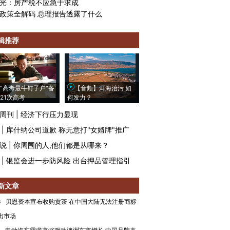
光：房产税不应急于求成
政策全解码 总理报告透露了什么
辑推荐
“高考最牛钉子户”备
【音频】洱海治污 如
21次高考
何发力？
周刊
|
经济下行压力显现
|
库什纳公司道歉 称无意打"女婿牌"推广
说
|
你周围的人,他们都是从哪来？
|
银监会进一步防风险 出台押品管理指引
新文章
6
贝恩资本宣布收购贡茶 在中国大陆无法注册商标
出市场