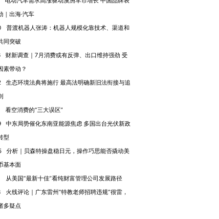
电动汽车需求高涨驱动澳洲车市增长 中国品牌表
劲｜出海·汽车
0
普渡机器人张涛：机器人规模化靠技术、渠道和
共同突破
6
财新调查｜7月消费或有反弹、出口维持强劲 受
因素带动？
2
生态环境法典将施行 最高法明确新旧法衔接与追
则
0
看空消费的“三大误区”
9
中东局势催化东南亚能源焦虑 多国出台光伏新政
转型
5
分析｜贝森特操盘稳日元，操作巧思能否撬动美
币基本面
1
从美国“最新十佳”看纯财富管理公司发展路径
3
火线评论｜广东雷州“特教老师招聘违规”很雷，
诸多疑点