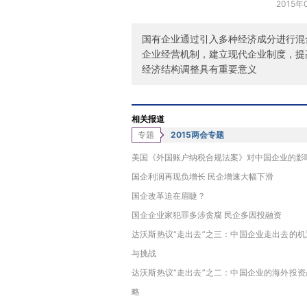
2015年
国有企业通过引入多种经济成分进行混
企业经营机制，建立现代企业制度，提
经济结构调整具有重要意义
相关报道
专题
2015两会专题
美国《外国账户纳税合规法案》对中国企业的影
国企利润再现负增长 民企增速大幅下滑
国企改革迫在眉睫？
国企企业家犯罪多涉贪腐 民企多因投融资
达沃斯热议“走出去”之三：中国企业走出去的机
与挑战
达沃斯热议“走出去”之二：中国企业的海外投资
略