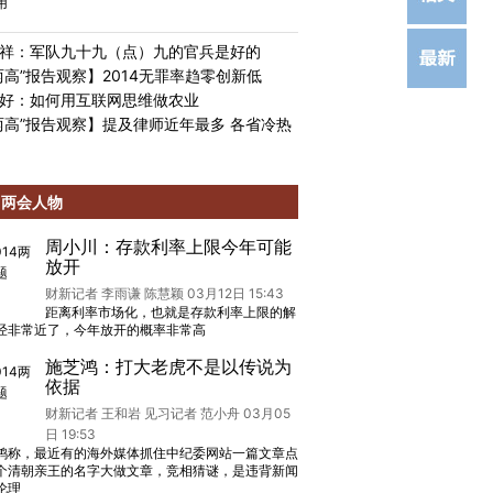
用
祥：军队九十九（点）九的官兵是好的
两高”报告观察】2014无罪率趋零创新低
好：如何用互联网思维做农业
两高”报告观察】提及律师近年最多 各省冷热
两会人物
周小川：存款利率上限今年可能
放开
财新记者 李雨谦 陈慧颖 03月12日 15:43
距离利率市场化，也就是存款利率上限的解
经非常近了，今年放开的概率非常高
施芝鸿：打大老虎不是以传说为
依据
财新记者 王和岩 见习记者 范小舟 03月05
日 19:53
鸿称，最近有的海外媒体抓住中纪委网站一篇文章点
个清朝亲王的名字大做文章，竞相猜谜，是违背新闻
伦理