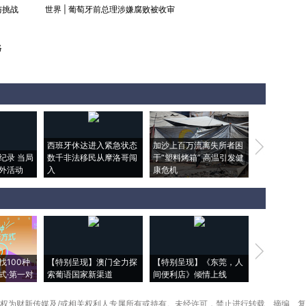
与挑战
世界
|
葡萄牙前总理涉嫌腐败被收审
略
西班牙休达进入紧急状态
加沙上百万流离失所者困
视线｜HYR
纪录 当局
数千非法移民从摩洛哥闯
于“塑料烤箱” 高温引发健
术：是什么
外活动
入
康危机
心“花钱找虐
【推广】走
找100种
【特别呈现】澳门全力探
【特别呈现】《东莞，人
会，让数智科
式·第一对
索葡语国家新渠道
间便利店》倾情上线
业
权为财新传媒及/或相关权利人专属所有或持有。未经许可，禁止进行转载、摘编、