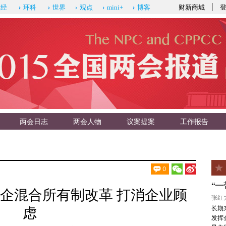
财新商城
政经
环科
世界
观点
mini+
博客
两会日志
两会人物
议案提案
工作报告
0
“
企混合所有制改革 打消企业顾
张红力
长期
虑
发挥