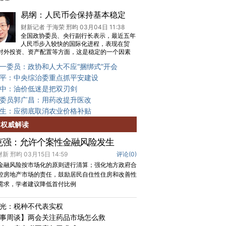
易纲：人民币会保持基本稳定
财新记者 于海荣 邢昀 03月04日 11:38
全国政协委员、央行副行长表示，最近五年
人民币步入较快的国际化进程，表现在贸
对外投资、资产配置等方面，这是稳定的一个因素
一委员：政协和人大不应“捆绑式”开会
平：中央综治委重点抓平安建设
中：油价低迷是把双刃剑
委员郭广昌：用药改提升医改
生：应彻底取消农业价格补贴
权威解读
克强：允许个案性金融风险发生
 财新 邢昀 03月15日 14:59
评论(
0
)
金融风险按市场化的原则进行清算；强化地方政府合
控房地产市场的责任，鼓励居民自住性住房和改善性
需求，学者建议降低首付比例
光：税种不代表实权
事周谈】两会关注药品市场怎么救