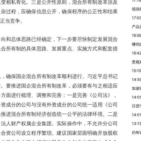
17:16
或变相私有化。三是公开性原则，混合所有制改革涉及
现强
复杂过程，应确保信息公开，确保程序的公正性和结果
17:0
正当竞争。
产品
16:5
和总体思路已经确定，下一步要尽快制定发展混合
哪些
混合所有制的具体思路、发展重点、实施方式和配套措
16:4
责规
15:1
确保国企混合所有制改革顺利进行。习近平总书记
14:5
据。要推进国企混合所有制改革，必须要有与之相适应
加速
个方面进行梳理、调整和完善：一是完善《公司法》，
14:0
外资成分的公司与没有外资成分的公司统一适用《公司
日货
为推进混合所有制经济创造统一公平的法律环境。二是
14:0
，法人财产权属企业集团。实际操作中，不允许分公司
13:1
得合资公司设立程序繁琐。建议国家层面明确开放股权
仍有