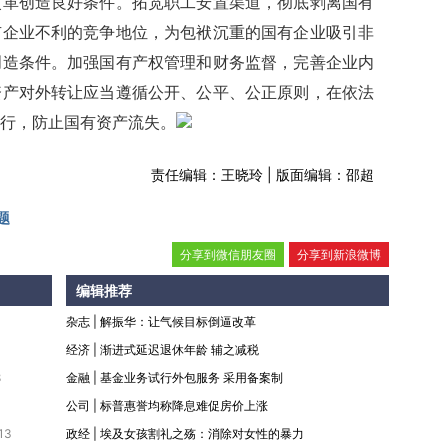
创造良好条件。拓宽职工安置渠道，彻底剥离国有
有企业不利的竞争地位，为包袱沉重的国有企业吸引非
创造条件。加强国有产权管理和财务监督，完善企业内
资产对外转让应当遵循公开、公平、公正原则，在依法
行，防止国有资产流失。
责任编辑：王晓玲 | 版面编辑：邵超
题
分享到微信朋友圈
分享到新浪微博
编辑推荐
杂志
|
解振华：让气候目标倒逼改革
经济
|
渐进式延迟退休年龄 辅之减税
8
金融
|
基金业务试行外包服务 采用备案制
公司
|
标普惠誉均称降息难促房价上涨
13
政经
|
埃及女孩割礼之殇：消除对女性的暴力