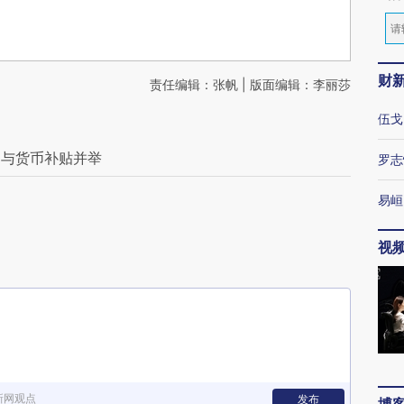
财
责任编辑：张帆 | 版面编辑：李丽莎
伍戈
物与货币补贴并举
罗志
出
易峘
视
新网观点
发布