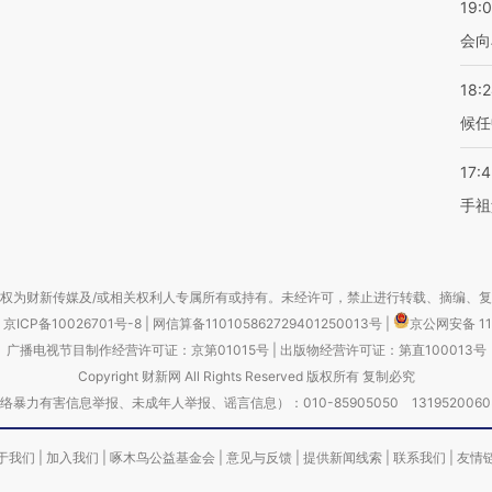
19:0
会向
18:
候任
17:
手祖
权为财新传媒及/或相关权利人专属所有或持有。未经许可，禁止进行转载、摘编、
京ICP备10026701号-8
|
网信算备110105862729401250013号
|
京公网安备 11
广播电视节目制作经营许可证：京第01015号
|
出版物经营许可证：第直100013号
Copyright 财新网 All Rights Reserved 版权所有 复制必究
害信息举报、未成年人举报、谣言信息）：010-85905050 13195200605 举报邮
于我们
|
加入我们
|
啄木鸟公益基金会
|
意见与反馈
|
提供新闻线索
|
联系我们
|
友情