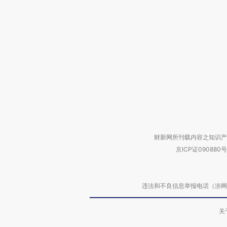
财新网所刊载内容之知识产
京ICP证090880号
违法和不良信息举报电话（涉网络暴力有
关