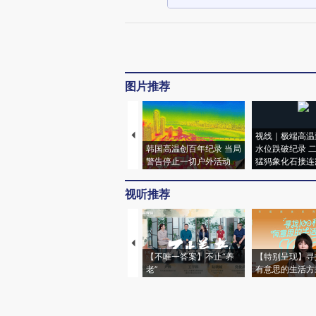
图片推荐
视线｜极端高温
韩国高温创百年纪录 当局
水位跌破纪录 
警告停止一切户外活动
猛犸象化石接连
视听推荐
【不唯一答案】不止“养
【特别呈现】寻
老”
有意思的生活方