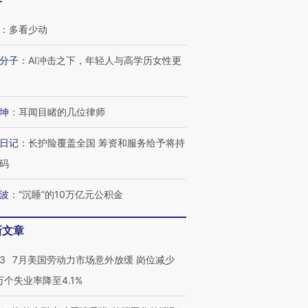
客
：
多看少动
分子
：
AI冲击之下，年轻人与高学历女性更
坤
：
耳闻目睹的几位律师
跨国走私7万
视线｜被称为“蟑螂”的印
视线｜“入侵”还是“人道危
日记
：
长护险覆盖全国 筹资和服务给予将持
检体内含3种
度Z世代 用街头抗争将教
机”？难民潮撕裂西班牙
秘鲁纳斯
育部长拱下台
飞地休达
13人遇难
码
波
：
“沉睡”的10万亿元公积金
新文章
进第四届链博
【商旅对话】华住集团
技“链”接产
【特别呈现】寻找100种
CFO：不靠规模取胜，华
【特别呈
43
7月美国劳动力市场意外放缓 岗位减少
有意思的生活方式·第三对
住三大增长引擎是什么？
有意思的
3万个失业率降至4.1%