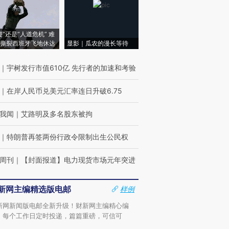
侵”还是“人道危机” 难
撕裂西班牙飞地休达
显影｜瓜农的漫长等待
｜
宇树发行市值610亿 先行者的加速和考验
｜
在岸人民币兑美元汇率连日升破6.75
我闻
｜
艾路明及多名股东被拘
｜
特朗普再签两份行政令限制出生公民权
周刊
｜
【封面报道】电力现货市场元年突进
新网主编精选版电邮
样例
新网新闻版电邮全新升级！财新网主编精心编
，每个工作日定时投递，篇篇重磅，可信可
。