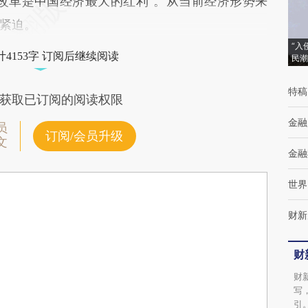
革是中国经济最大的红利”。从当前经济形势来
紧迫。
“入
4153字 订阅后继续阅读
民潮
特稿
获取已订阅的阅读权限
金融
员
订阅/会员升级
文
金融
世界
财新
财
财
写
引