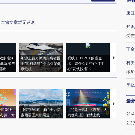
博
唐涯
本篇文章暂无评论
知识
受伤
丁金
致多瑙河
加沙上百万流离失所者困
视线｜HYROX的吸金
马航飞行员
村夫
二战沉船与
于“塑料烤箱” 高温引发健
术：是什么让中产们甘
粒摇头丸 尿
露出
康危机
心“花钱找虐”？
毒品
续加
吴晓
最
【推广】走
找100种
【特别呈现】澳门全力探
【特别呈现】《东莞，人
会，让数智科
21:
式·第一对
索葡语国家新渠道
间便利店》倾情上线
业
2.