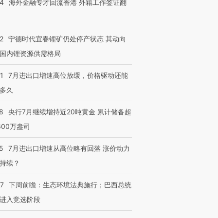
14
海外金融专才回流香港 外籍工作签证翻
2
宁德时代宜春锂矿仍处停产状态 其动向
国内锂资源供需格局
1
7月进出口增速高位放缓，价格驱动还能
多久
8
央行7月继续增持近20吨黄金 累计储备超
600万盎司
5
7月进出口增速从高位略有回落 涨价动力
持续？
07
下周前瞻：生态环境法典施行；巴西总统
进入竞选阶段