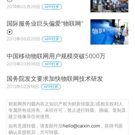
2014年05月26日
APP打开
国际服务业巨头偏爱“物联网”
2013年06月20日
APP打开
中国移动物联网用户规模突破5000万
2013年03月06日
APP打开
国务院发文要求加快物联网技术研发
2013年02月18日
APP打开
财新网所刊载内容之知识产权为财新传媒及/或相关权利人
专属所有或持有。未经许可，禁止进行转载、摘编、复制及
建立镜像等任何使用。
如有意愿转载，请发邮件至
hello@caixin.com
，获得书面
确认及授权后，方可转载。