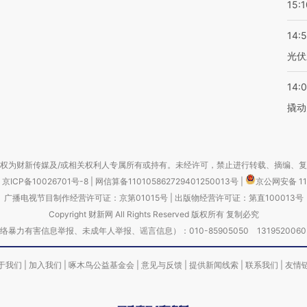
15:1
14:
光伏
14:
撬动
权为财新传媒及/或相关权利人专属所有或持有。未经许可，禁止进行转载、摘编、
京ICP备10026701号-8
|
网信算备110105862729401250013号
|
京公网安备 11
广播电视节目制作经营许可证：京第01015号
|
出版物经营许可证：第直100013号
Copyright 财新网 All Rights Reserved 版权所有 复制必究
害信息举报、未成年人举报、谣言信息）：010-85905050 13195200605 举报邮
于我们
|
加入我们
|
啄木鸟公益基金会
|
意见与反馈
|
提供新闻线索
|
联系我们
|
友情