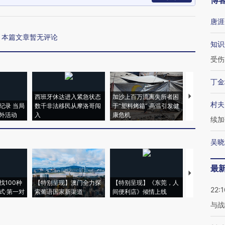
博
唐涯
本篇文章暂无评论
知识
受伤
丁金
西班牙休达进入紧急状态
加沙上百万流离失所者困
视线｜HYR
村夫
纪录 当局
数千非法移民从摩洛哥闯
于“塑料烤箱” 高温引发健
术：是什么
外活动
入
康危机
心“花钱找虐
续加
吴晓
最
【推广】走
找100种
【特别呈现】澳门全力探
【特别呈现】《东莞，人
会，让数智科
22:1
式·第一对
索葡语国家新渠道
间便利店》倾情上线
业
与战