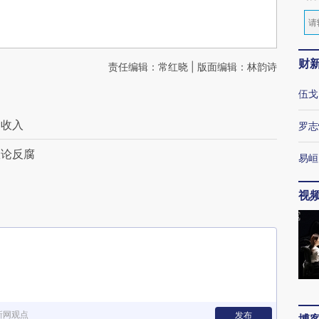
财
责任编辑：常红晓 | 版面编辑：林韵诗
伍戈
金收入
罗志
纵论反腐
易峘
视
新网观点
发布