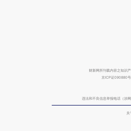
财新网所刊载内容之知识产
京ICP证090880号
违法和不良信息举报电话（涉网络暴力有
关