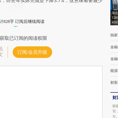
%，而去年实际完成是下降3.7%，这意味着要减少
湖北
12
计828字 订阅后继续阅读
40
独家
获取已订阅的阅读权限
金融
员
订阅/会员升级
文
金融
能源
财新
财
财
写
引