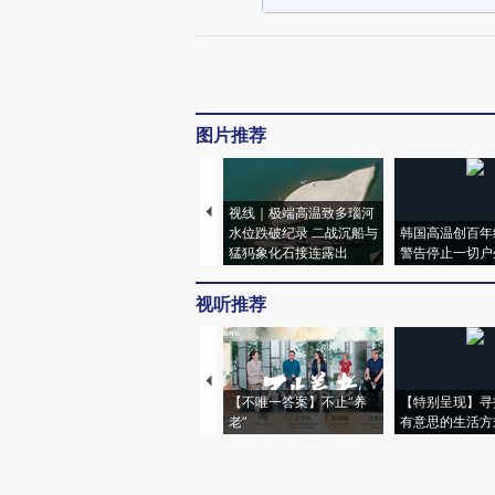
图片推荐
视线｜极端高温致多瑙河
水位跌破纪录 二战沉船与
韩国高温创百年
猛犸象化石接连露出
警告停止一切户
视听推荐
【不唯一答案】不止“养
【特别呈现】寻
老”
有意思的生活方