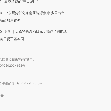
0
看空消费的“三大误区”
59
中东局势催化东南亚能源焦虑 多国出台
新政加速转型
05
分析｜贝森特操盘稳日元，操作巧思能否
美日货币基本面
复制及建立镜像等任何使用。
010502034662号
箱：laixin@caixin.com
链接