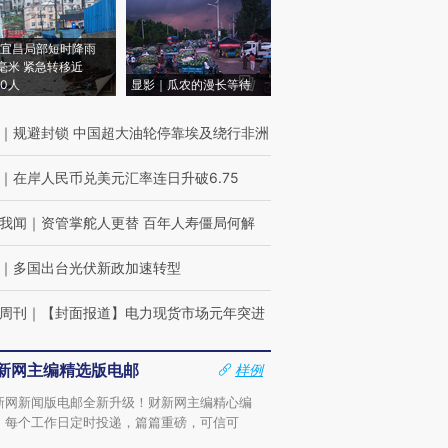
宜昌局部短时降雨
8毫米 紧急转移近
00人
显影｜瓜农的漫长等待
｜
规避封锁 中国超大油轮停靠埃及绕行非洲
｜
在岸人民币兑美元汇率连日升破6.75
我闻
｜
资管掌舵人更替 百年人寿僵局何解
｜
多国出台光伏新政加速转型
周刊
｜
【封面报道】电力现货市场元年突进
新网主编精选版电邮
样例
新网新闻版电邮全新升级！财新网主编精心编
，每个工作日定时投递，篇篇重磅，可信可
。