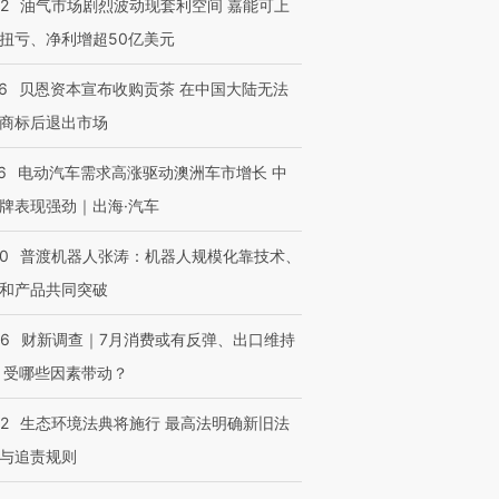
22
油气市场剧烈波动现套利空间 嘉能可上
扭亏、净利增超50亿美元
6
贝恩资本宣布收购贡茶 在中国大陆无法
商标后退出市场
6
电动汽车需求高涨驱动澳洲车市增长 中
牌表现强劲｜出海·汽车
00
普渡机器人张涛：机器人规模化靠技术、
和产品共同突破
56
财新调查｜7月消费或有反弹、出口维持
 受哪些因素带动？
42
生态环境法典将施行 最高法明确新旧法
与追责规则