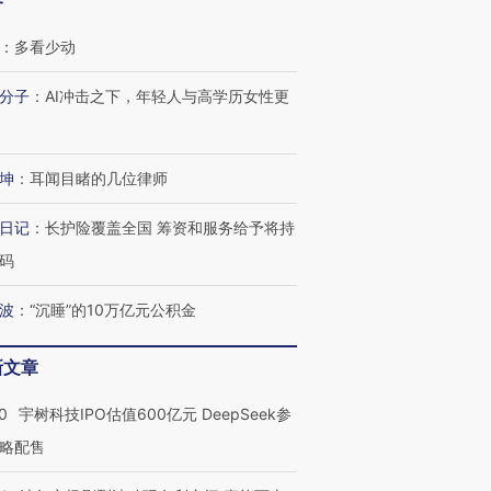
客
：
多看少动
分子
：
AI冲击之下，年轻人与高学历女性更
坤
：
耳闻目睹的几位律师
OX的吸金
马航飞行员跨国走私7万
视线｜被称为“蟑螂”的印
日记
：
长护险覆盖全国 筹资和服务给予将持
让中产们甘
粒摇头丸 尿检体内含3种
度Z世代 用街头抗争将教
秘鲁纳斯
”？
毒品
育部长拱下台
13人遇难
码
波
：
“沉睡”的10万亿元公积金
新文章
进第四届链博
【商旅对话】华住集团
技“链”接产
【特别呈现】寻找100种
CFO：不靠规模取胜，华
【特别呈
0
宇树科技IPO估值600亿元 DeepSeek参
有意思的生活方式·第三对
住三大增长引擎是什么？
有意思的
略配售