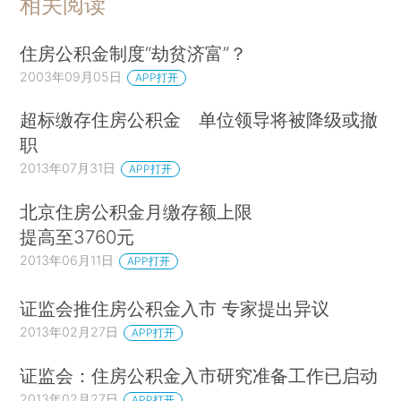
相关阅读
1、经过十多年的发展，住房公积金规模不断
住房公积金制度“劫贫济富”？
增长，投资管理制度改革已具备了非常有利的条
2003年09月05日
APP打开
件。近年来，全国住房公积金缴存余额稳步增长，
据统计，2011年底达到2.1万亿元，在保证各地正常
超标缴存住房公积金 单位领导将被降级或撤
支取和贷款的前提下，全国可用于投资运营的公积
职
金规模达1万亿元以上。
2013年07月31日
APP打开
2、养老金的投资管理实践提供了有益探索。
北京住房公积金月缴存额上限
近年来，在相关部门共同推动下，作为养老金重要
提高至3760元
组成部分的全国社保基金和企业年金实行了专业
2013年06月11日
APP打开
化、市场化的投资管理。通过投资资本市场，社保
证监会推住房公积金入市 专家提出异议
基金和企业年金投资范围不断拓展，投资规模稳步
2013年02月27日
APP打开
扩大，委托投资管理人市场不断成熟，资金运用的
专业化和市场化水平不断提升，取得了良好的投资
证监会：住房公积金入市研究准备工作已启动
业绩。截至2012年底，全国社保基金自成立以来的
2013年02月27日
APP打开