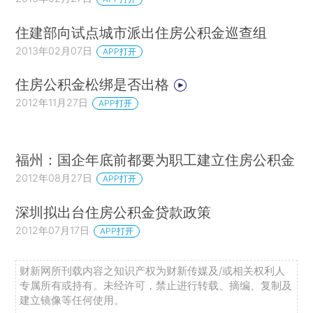
年平均收益率达8.29%，比同期通货膨胀水平高出
住建部向试点城市派出住房公积金巡查组
5.85个百分点。
2013年02月07日
APP打开
三、改革住房公积金投资管理的具体建议
住房公积金松绑是否出格
针对住房公积金存在的问题，建议住房城乡建
2012年11月27日
APP打开
设部等相关部委借鉴全国社保基金和企业年金的成
功经验，加快推动修订《住房公积金管理条例》，
福州：国企年底前都要为职工建立住房公积金
为住房公积金投资运营提供基础制度保障。
2012年08月27日
APP打开
1、提高住房公积金统筹层次，使其具备投资
深圳拟出台住房公积金贷款政策
运营的现实条件。在保留属地化管理的基本框架
2012年07月17日
APP打开
下，住房公积金可统筹至省一级，实现资金的统一
管理，提高资金利用效率。
财新网所刊载内容之知识产权为财新传媒及/或相关权利人
专属所有或持有。未经许可，禁止进行转载、摘编、复制及
2、在确保住房公积金正常支出和资金安全的
建立镜像等任何使用。
前提下，支持住房公积金结余资金利用资本市场保