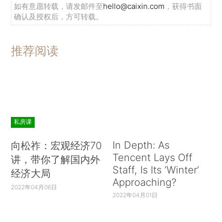
如有意愿转载，请发邮件至
hello@caixin.com
，获得书面
值增值。允许结余资金投资权益类和固定收益类产
确认及授权后，方可转载。
品，并根据风险防控要求对投资权益类产品的比例
作出限制。
推荐阅读
3、允许住房公积金通过委托符合条件的专业
投资管理机构适度开展证券投资。在此基础上，合
理设置专业投资管理机构准入门槛，完善托管、管
理等配套制度，进一步确保运营资金的安全。
私房课
In Depth: As
向松祚：宏观经济70
Tencent Lays Off
讲，带你了解国内外
Staff, Is Its ‘Winter’
经济大局
Approaching?
2022年04月06日
2022年04月01日