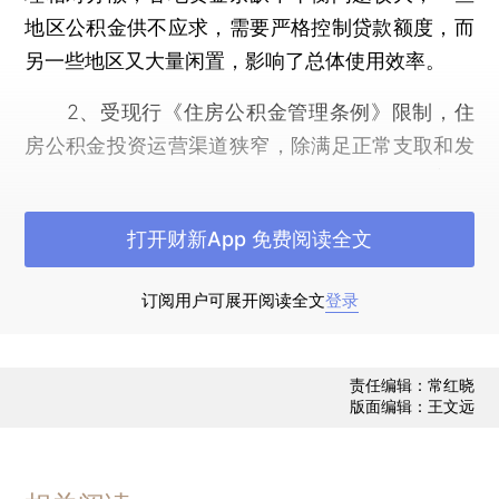
地区公积金供不应求，需要严格控制贷款额度，而
另一些地区又大量闲置，影响了总体使用效率。
2、受现行《住房公积金管理条例》限制，住
房公积金投资运营渠道狭窄，除满足正常支取和发
放贷款外，只能用于银行存款和购买国债，随着通
货膨胀等因素不断累积，资金保值增值将面临更大
打开财新App 免费阅读全文
困难。
3、目前，绝大多数住房公积金管理机构未受
订阅用户可展开阅读全文
登录
过专业投资培训，也没有相应的专业资质，不具备
金融机构所拥有的经营金融资产和管理风险的能
责任编辑：常红晓
力，由其进行保值增值运作，不仅监管难度大，也
版面编辑：王文远
没有规模效应。
二、改革住房公积金投资管理制度的可行性