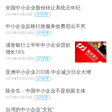
的比重逐年增加，特别是服装、手工业品、五金工
全国中小企业股份转让系统元年纪
具、轻工、纺织、玩具等劳动密集型大宗产品出口
2014年01月26日
APP打开
增长较快，主要靠中小、民营企业。2000年民营
中小企业反映行政服务收费层出不穷
企业出口占比首次超过国有企业，以后出口占比逐
2013年09月24日
年提高，为持续多年的贸易顺差和外汇储备的积累
APP打开
做出了重要贡献。
浦发银行上半年中小企业贷款
增长18%
十八届三中全会提出要使市场在资源配置中起
2013年08月08日
APP打开
到决定性作用，让一切劳动、知识、技术、管理、
资本的活力竞相迸发，发展成果更多更公平惠及全
亚洲中小企业200强 中企减少日企大增
体人民。企业是市场的主体，中小企业是其中最具
2013年08月02日
APP打开
活力的企业群体，与广大人民就业、收入、生活息
息相关。大力发展中小企业，是进一步调动民间资
陈全生：中国中小企业不是创新主体
本、民间智慧和民间积极性的重大举措，对经济、
2013年07月14日
APP打开
社会、文化、生态各领域影响深远，是我国跨越中
台湾的中小企业“文化”