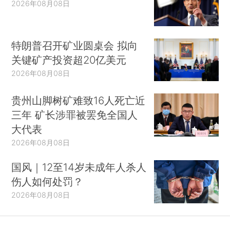
2026年08月08日
全方位加大对中小企业支持和引导。
1、尽快修订《中小企业促进法》，从法制层
特朗普召开矿业圆桌会 拟向
面强化支持中小企业发展的顶层设计，提高法律约
关键矿产投资超20亿美元
束力，增加更多可操作、可量化、易执行、可监督
2026年08月08日
的条款。
2、在制定“十三五”规划中，将大力发展中小企
贵州山脚树矿难致16人死亡近
三年 矿长涉罪被罢免全国人
业放在更突出位置，国家全面统筹，协调推进。在
大代表
十八大以来认证审批、市场准入、财政税收等难题
2026年08月08日
逐步破解的基础上，将支持中小企业贯穿全面深化
改革各领域、各环节。
国风｜12至14岁未成年人杀人
伤人如何处罚？
3、加快完善中小企业金融服务支持体系。一
2026年08月08日
是大型商业银行进一步强化中小企业专项信贷支
持。二是推进城商行、农商行等中小金融机构差异