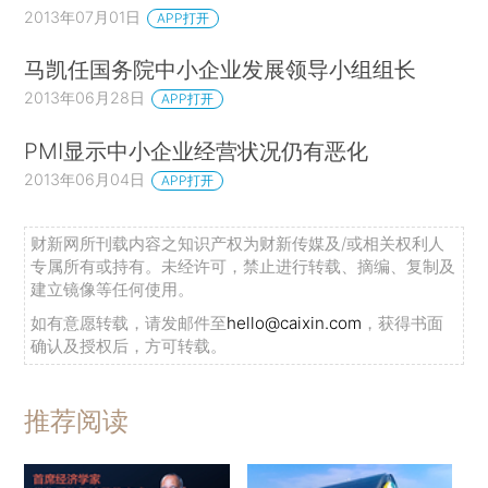
等收入陷阱、全面建成小康社会的战略选择。
2013年07月01日
APP打开
二、我国中小企业发展亟待从国家战略层面加
马凯任国务院中小企业发展领导小组组长
强支持引导的紧迫性
2013年06月28日
APP打开
一是扶持政策落实难以到位。2002年我国颁
PMI显示中小企业经营状况仍有恶化
布《中小企业促进法》，实行积极扶持、加强引
2013年06月04日
APP打开
导、完善服务、依法规范、保障权益的方针，但原
则性要求多，刚性约束少。近年来，中央和地方相
财新网所刊载内容之知识产权为财新传媒及/或相关权利人
继出台了一系列优惠政策，但从全局整体来看落实
专属所有或持有。未经许可，禁止进行转载、摘编、复制及
建立镜像等任何使用。
并不理想，部分行业中小企业生存环境甚至趋于恶
如有意愿转载，请发邮件至
hello@caixin.com
，获得书面
化，我国中小企业发展的总体水平仍然偏低。
确认及授权后，方可转载。
二是资金瓶颈依旧突出。正规银行体系对中小
企业支持仍很有限，贷款实际利率居高不下，中长
推荐阅读
期贷款更难。2004和2009年中小企业板、创业板
先后启动，为中小企业开辟了一条直接融资渠道，