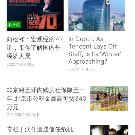
但制度建设有待完善。金融体系服务中小企业的能
力亟待加强。
私房课
三是无序发展问题较为严重。中小企业发展中
In Depth: As
向松祚：宏观经济70
随意性极强。有的一拥而上，恶性竞争；有的浪费
Tencent Lays Off
讲，带你了解国内外
资源、污染环境；有的忽视劳动者权益和产品质
Staff, Is Its ‘Winter’
经济大局
量。而一旦遇到外部冲击，中小企业又成为最为脆
Approaching?
2022年04月06日
弱的群体。亟待政府部门从诚信法制、产业政策、
2022年04月01日
环境资源、劳动保护、社会责任等方面加强规范引
导，提升中小企业发展质量。
非京籍五环内购房社保降至一
三、将大力发展中小企业提升为国家战略的具
年 北京市公积金最高可贷340
万元
体建议
2026年08月08日
在深刻认识大力发展中小企业重要意义的基础
专栏｜沃什遭遇信任危机
上，从顶层设计到落实执行，强化国家战略规划，