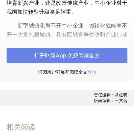
培育新兴产业，还是改造传统产业，中小企业对于
我国加快转型升级举足轻重。
新型城镇化离不开中小企业。城镇化战略离不
开一大批扎根城镇、具有区域竞争优势和产业带动
能力的中小企业，吸收农业转移人口，增加城镇公
共财政来源。加快发展现代农业，需要培育一大批
打开财新App 免费阅读全文
立足规模适度，具有品牌农业、生态农业、特色农
业、高附加值农业特征的地方农业产业化龙头。大
订阅用户可展开阅读全文
登录
型企业受需求细分、规模经济因素制约，并不适合
文化创意、区域经济和社区服务领域，而数量庞大
责任编辑：常红晓
的中小企业具有广泛的渗透影响力，拥有更为广阔
版面编辑：王文远
的发展空间。
中小企业在外贸出口中的作用日益突显。
相关阅读
2000年以来我国的对外出口产品中，工业制成品