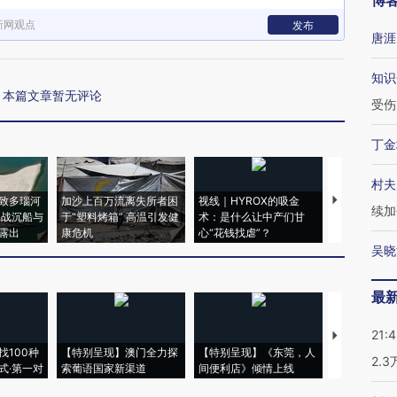
博
新网观点
发布
唐涯
知识
本篇文章暂无评论
受伤
丁金
村夫
致多瑙河
加沙上百万流离失所者困
视线｜HYROX的吸金
马航飞行员
续加
二战沉船与
于“塑料烤箱” 高温引发健
术：是什么让中产们甘
粒摇头丸 尿
露出
康危机
心“花钱找虐”？
毒品
吴晓
最
21:
【推广】走
找100种
【特别呈现】澳门全力探
【特别呈现】《东莞，人
会，让数智科
2.
式·第一对
索葡语国家新渠道
间便利店》倾情上线
业