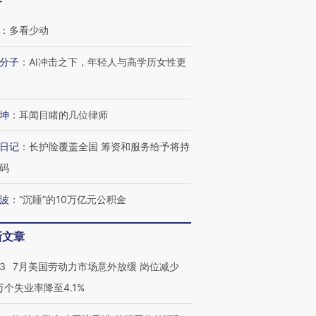
客
：
多看少动
分子
：
AI冲击之下，年轻人与高学历女性更
坤
：
耳闻目睹的几位律师
日记
：
长护险覆盖全国 筹资和服务给予将持
跨国走私7万
视线｜被称为“蟑螂”的印
视线｜“入侵”还是“人道危
码
检体内含3种
度Z世代 用街头抗争将教
机”？难民潮撕裂西班牙
秘鲁纳斯
育部长拱下台
飞地休达
13人遇难
波
：
“沉睡”的10万亿元公积金
新文章
43
7月美国劳动力市场意外放缓 岗位减少
进第四届链博
【商旅对话】华住集团
技“链”接产
【特别呈现】寻找100种
CFO：不靠规模取胜，华
【特别呈
3万个失业率降至4.1%
有意思的生活方式·第三对
住三大增长引擎是什么？
有意思的