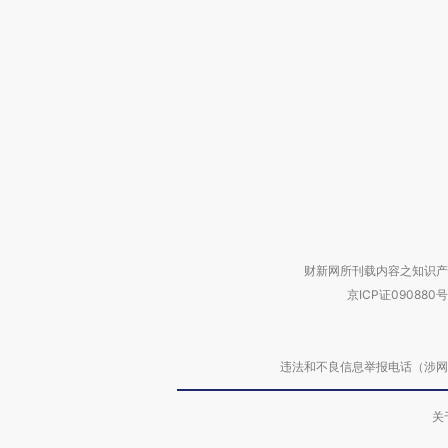
财新网所刊载内容之知识产
京ICP证090880号
违法和不良信息举报电话（涉网络暴力有
关