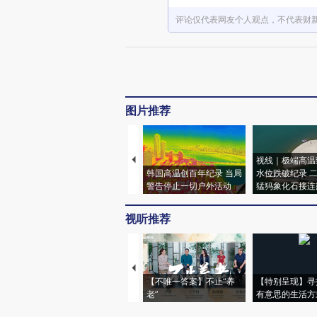
评论仅代表网友个人观点，不代表财
图片推荐
视线｜极端高温
韩国高温创百年纪录 当局
水位跌破纪录 
警告停止一切户外活动
猛犸象化石接连
视听推荐
【不唯一答案】不止“养
【特别呈现】寻
老”
有意思的生活方