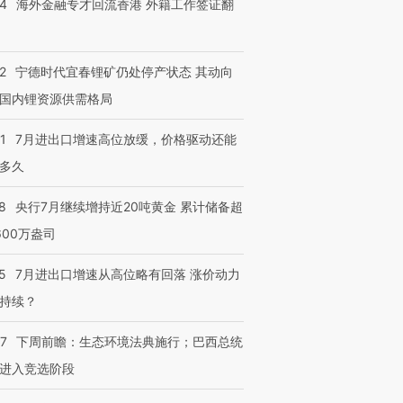
14
海外金融专才回流香港 外籍工作签证翻
2
宁德时代宜春锂矿仍处停产状态 其动向
国内锂资源供需格局
1
7月进出口增速高位放缓，价格驱动还能
多久
8
央行7月继续增持近20吨黄金 累计储备超
600万盎司
5
7月进出口增速从高位略有回落 涨价动力
持续？
07
下周前瞻：生态环境法典施行；巴西总统
进入竞选阶段