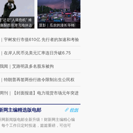
侵”还是“人道危机” 难
撕裂西班牙飞地休达
显影｜瓜农的漫长等待
｜
宇树发行市值610亿 先行者的加速和考验
｜
在岸人民币兑美元汇率连日升破6.75
我闻
｜
艾路明及多名股东被拘
｜
特朗普再签两份行政令限制出生公民权
周刊
｜
【封面报道】电力现货市场元年突进
新网主编精选版电邮
样例
新网新闻版电邮全新升级！财新网主编精心编
，每个工作日定时投递，篇篇重磅，可信可
。