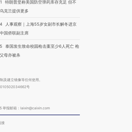
1
特朗普坚称美国防空弹药库存充足 但不
乌克兰提供更多
24
人事观察｜上海55岁女副市长解冬进京
中国侨联副主席
45
泰国发生致命校园枪击案至少6人死亡 枪
父母亦被杀
复制及建立镜像等任何使用。
010502034662号
箱：laixin@caixin.com
链接