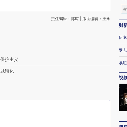
责任编辑：郭琼 | 版面编辑：王永
财
伍戈
罗志
方保护主义
易峘
碍城镇化
视