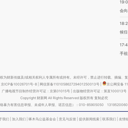
19:0
会向
18:
候任
17:
手祖
权为财新传媒及/或相关权利人专属所有或持有。未经许可，禁止进行转载、摘编、
京ICP备10026701号-8
|
网信算备110105862729401250013号
|
京公网安备 11
广播电视节目制作经营许可证：京第01015号
|
出版物经营许可证：第直100013号
Copyright 财新网 All Rights Reserved 版权所有 复制必究
害信息举报、未成年人举报、谣言信息）：010-85905050 13195200605 举报邮
于我们
|
加入我们
|
啄木鸟公益基金会
|
意见与反馈
|
提供新闻线索
|
联系我们
|
友情