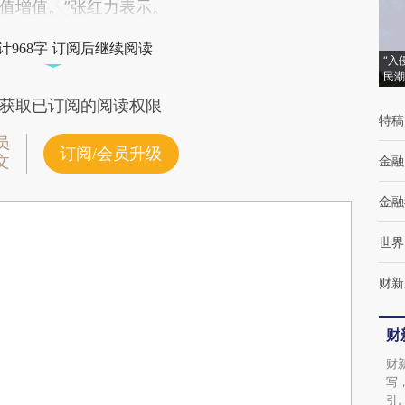
值增值。”张红力表示。
计968字 订阅后继续阅读
“入
民潮
获取已订阅的阅读权限
特稿
员
订阅/会员升级
文
金融
金融
世界
财新
财
财
写
引