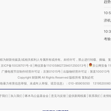
趋势
10:
济机
10:
考验
权为财新传媒及/或相关权利人专属所有或持有。未经许可，禁止进行转载、摘编、
京ICP备10026701号-8
|
网信算备110105862729401250013号
|
京公网安备 11
广播电视节目制作经营许可证：京第01015号
|
出版物经营许可证：第直100013号
Copyright 财新网 All Rights Reserved 版权所有 复制必究
害信息举报、未成年人举报、谣言信息）：010-85905050 13195200605 举报邮
于我们
|
加入我们
|
啄木鸟公益基金会
|
意见与反馈
|
提供新闻线索
|
联系我们
|
友情