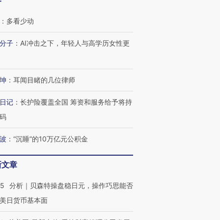
客
：
多看少动
分子
：
AI冲击之下，年轻人与高学历女性更
跨国走私7万
视线｜HY
检体内含3种
泽连斯基密集出访美英 索
秘鲁纳斯卡观光飞机坠毁
术：是什
要防空导弹“救急”
13人遇难
心“花钱找
坤
：
耳闻目睹的几位律师
日记
：
长护险覆盖全国 筹资和服务给予将持
码
进第四届链博
【商旅对话】华住集团
波
：
“沉睡”的10万亿元公积金
技“链”接产
【特别呈现】寻找100种
CFO：不靠规模取胜，华
【特别呈
有意思的生活方式·第三对
住三大增长引擎是什么？
有意思的
新文章
05
分析｜贝森特操盘稳日元，操作巧思能否
美日货币基本面