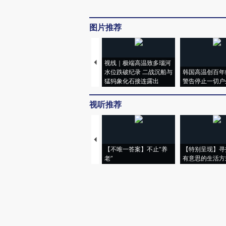
图片推荐
视线｜极端高温致多瑙河
水位跌破纪录 二战沉船与
韩国高温创百年
猛犸象化石接连露出
警告停止一切户
视听推荐
【不唯一答案】不止“养
【特别呈现】寻
老”
有意思的生活方