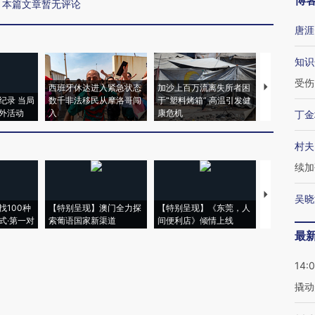
博
本篇文章暂无评论
唐涯
知识
受伤
西班牙休达进入紧急状态
加沙上百万流离失所者困
马航飞行员
纪录 当局
数千非法移民从摩洛哥闯
于“塑料烤箱” 高温引发健
粒摇头丸 尿
外活动
入
康危机
毒品
丁金
村夫
续加
【推广】走
吴晓
找100种
【特别呈现】澳门全力探
【特别呈现】《东莞，人
会，让数智科
式·第一对
索葡语国家新渠道
间便利店》倾情上线
业
最
14:
撬动