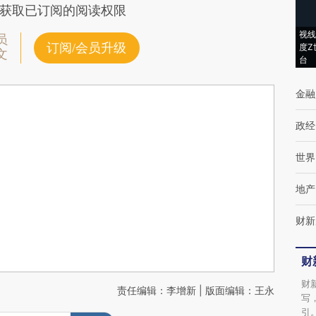
获取已订阅的阅读权限
视线
员
订阅/会员升级
度Z
文
台
金融
政经
世界
地产
财新
财
财
责任编辑：李增新 | 版面编辑：王永
写
引