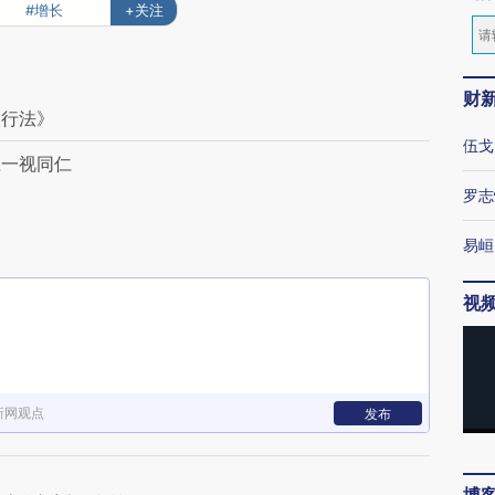
#增长
+关注
财
银行法》
伍戈
应一视同仁
罗志
易峘
视
新网观点
发布