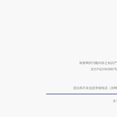
财新网所刊载内容之知识产
京ICP证090880号
违法和不良信息举报电话（涉网络暴力有
关