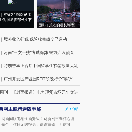
｜被称为“蟑螂”的印
世代 将教育部长拱下
显影｜瓜农的漫长等待
｜
境外收入征税 保险收益缴交已启动
｜
河南“三支一扶”考试舞弊 警方介入侦查
｜
特朗普再上台后中国留学生获签数量大减
｜
广州开发区产业园REIT较发行价“腰斩”
周刊
｜
【封面报道】电力现货市场元年突进
新网主编精选版电邮
样例
新网新闻版电邮全新升级！财新网主编精心编
，每个工作日定时投递，篇篇重磅，可信可
。