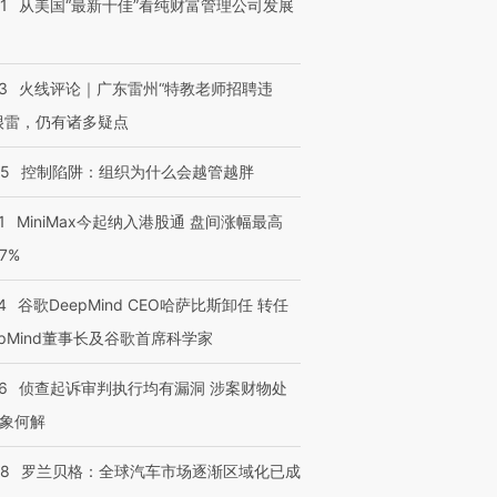
1
从美国“最新十佳”看纯财富管理公司发展
3
火线评论｜广东雷州“特教老师招聘违
很雷，仍有诸多疑点
05
控制陷阱：组织为什么会越管越胖
1
MiniMax今起纳入港股通 盘间涨幅最高
77%
4
谷歌DeepMind CEO哈萨比斯卸任 转任
epMind董事长及谷歌首席科学家
6
侦查起诉审判执行均有漏洞 涉案财物处
象何解
58
罗兰贝格：全球汽车市场逐渐区域化已成