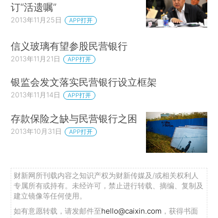
订“活遗嘱”
2013年11月25日
APP打开
信义玻璃有望参股民营银行
2013年11月21日
APP打开
银监会发文落实民营银行设立框架
2013年11月14日
APP打开
存款保险之缺与民营银行之困
2013年10月31日
APP打开
财新网所刊载内容之知识产权为财新传媒及/或相关权利人
专属所有或持有。未经许可，禁止进行转载、摘编、复制及
建立镜像等任何使用。
如有意愿转载，请发邮件至
hello@caixin.com
，获得书面