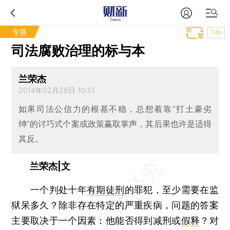
专题
T中
司法腐败治理的标与本
兰荣杰
2014年02月28日 10:51
如果司法公信力的根基不稳，总想着靠“打土豪劣
绅”的讨巧式个案或政策赢取掌声，其后果也许是适得
其反。
兰荣杰|文
一个判处十年
有期徒刑
的罪犯，至少需要在监
狱呆多久？除非存在特定的严重疾病，问题的答案
主要取决于一个因素：他能否得到减刑或
假释
？对