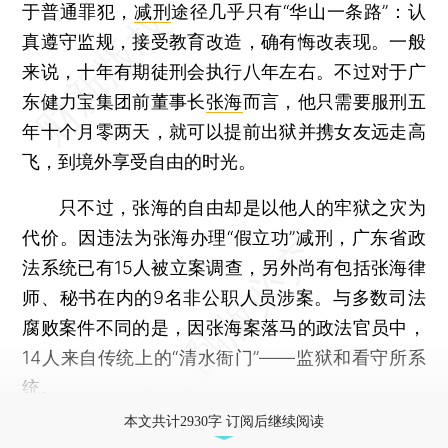
于普通罪犯，
减刑
途径几乎只有“华山一条路”：认
真遵守监规，接受教育改造，确有悔改表现。一般
来说，十年有期徒刑会执行八年左右。不过对于广
东健力宝集团前董事长
张海
而言，他只需要服刑五
年十个月零两天，就可以提前出狱并携女友远走高
飞，到境外享受自由的时光。
只不过，张海的自由却是以他人的牢狱之灾为
代价。因违法为张海办理“假立功”减刑，广东省政
法系统已有15人被立案调查，另外尚有包括张海律
师、秘书在内的9名非公职人员涉案。与多数司法
腐败案件不同的是，因张海案落马的政法官员中，
14人来自传统上的“清水衙门”——监狱和看守所系
统。
本文共计2930字 订阅后继续阅读