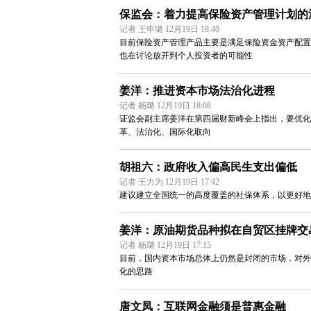
保监会：着力提高保险资产管理计划的
记者 王申璐 12月19日 18:40
目前保险资产管理产品主要是满足保险资金资产配置
也在讨论放开到个人投资者的可能性
姜洋：推进资本市场法治化进程
记者 杨璐 12月19日 18:08
证监会副主席姜洋在第四届财新峰会上指出，要优化
革、法治化、国际化取向
胡祖六：政府收入偏高民生支出偏低
记者 王力为 12月19日 17:42
建议建立全国统一的高度覆盖的社保体系，以更好地
姜洋：原油期货品种拟在自贸区挂牌交
记者 杨璐 12月19日 17:15
目前，国内资本市场总体上仍然是封闭的市场，对外
化的思路
唐文凤：互联网金融须是普惠金融