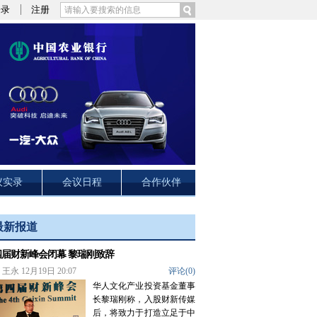
登录
注册
议实录
会议日程
合作伙伴
最新报道
四届财新峰会闭幕 黎瑞刚致辞
王永 12月19日 20:07
评论(
0
)
华人文化产业投资基金董事
长黎瑞刚称，入股财新传媒
后，将致力于打造立足于中