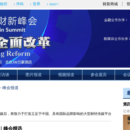
政经
环科
世界
mini+
财新商城
宾访谈
图片报道
视频报道
参会嘉宾
会
>
峰会报道
第
记者 
媒后，将致力于打造立足于中国、具有国际品牌影响的大型财经传媒平台
｜峰会精选