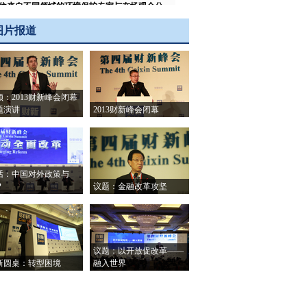
位来自不同领域的环境保护专家与在场观众分
了各自研究领域的最新成果，展示出中国正在
图片报道
历的严重空气、水、土壤污染和污染带来的巨
的健康代价，并热议了通往环境拐点艰辛道路
的重重障碍。详细报道请点长微博：
月26日 09:54
转发(12)
评论(4)
财新图片#【
2014财新峰会花絮】12月19日至20
顾：2013财新峰会闭幕
，2014#财新峰会#在北京举行
题演讲
2013财新峰会闭幕
tp://t.cn/RzsQjb2
月25日 08:23
转发(1)
评论(1)
财新视频 【
胡德平在财新峰会致闭幕辞】十一
全国政协常委、经济委员会副主任胡德平在第
话：中国对外政策与
届#财新峰会#闭幕致辞时，从改革历史分析“新
P
议题：金融改革攻坚
态”，指出“新常态”的经济发展将成为中国改革
放历史上的一页重要篇章 http://t.cn/Rzd4G9M
月21日 19:20
转发(8)
评论(4)
财新视频 【
潘功胜：对互联网金融应采取包容
念】央行副行长、中国金融学会副会长潘功胜
议题：以开放促改革——
新圆桌：转型困境
第五届#财新峰会#上强调，要鼓励创新，引导
融入世界
联网金融等新型金融业态的健康发展，采取分
监管、适度监管、协同监管、创新监管的原则
tp://t.cn/RzrhXBM