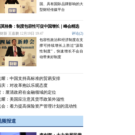
国、具有国际品牌影响的大
型财经传媒平台
西莫格鲁：制度包容性可促中国增长｜峰会精选
新 王嘉鹏 12月19日 19:47
评论(
2
)
包容性政治和经济制度在支
撑可持续增长上胜过“汲取
性制度”，快速增长不会自
动带来好制度
光耀：中国支持高标准的贸易安排
西庆：对改革抱以乐观态度
君：厘清政府在金融领域的定位
光耀：美国应注意其货币政策外溢性
监会：着力提高保险资产管理计划的流动性
视频报道