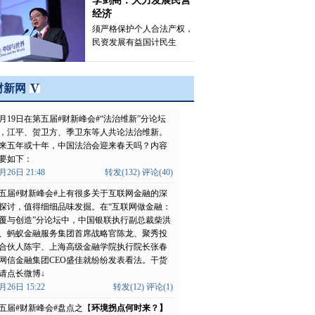
李剑阁：大力发展民营
经济
须严格保护个人合法产权，
民资发展有益国计民生
财新网
2月19日在第五届#财新峰会#“法治维新”分论坛
，江平、贺卫方、季卫东等人共论法治维新。
来五年或十年，中国法治会迎来春天吗？内容
要如下：
月26日 21:48
转发(132)
评论(40)
五届#财新峰会#上有很多关于互联网金融的深
探讨，值得细细品味发掘。在“互联网做金融：
覆与创造”分论坛中，中国银联执行副总裁柴洪
、蚂蚁金融服务集团首席战略官陈龙、聚秀投
合伙人陈宇、上海高级金融学院执行院长张春
网信金融集团CEO盛佳就纷纷发表看法。干货
请点长微博↓
月26日 15:22
转发(12)
评论(1)
五届#财新峰会#盘点之【
环境拐点何时来？】