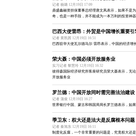
记者 杨璐 12月19日 17:09
鼎盛鑫融资担保董事总经理唐文凤表示，如果不是为
奇，也是一种手段，并不能成为一本万利的投资神器
巴西大使雷昂：外贸是中国增长重要引
记者 黄凯茜 12月19日 16:51
巴西驻华大使瓦尔德马尔·雷昂表示，中国的经济增
荣大聂：中国必须开放服务业
实习记者 黎慧玲 12月19日 16:32
彼得森国际经济研究所客座研究员荣大聂表示，无论
开放服务业
罗兰德：中国开放同时需完善法治建设
记者 蒲俊 12月19日 16:27
世界银行中国、蒙古和韩国局局长罗兰德表示，如果
季卫东：权大还是法大是反腐根本问题
记者 秦旭东 12月19日 16:11
制度化反腐，一个非常重要的问题是，究竟权大还是