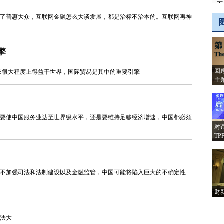
五
享
了普惠大众，互联网金融怎么大谈发展，都是治标不治本的。互联网再神
经
大
上
擎
12
#
回
长很大程度上得益于世界，国际贸易是其中的重要引擎
日
主
ht
12
@
要使中国服务业达至世界级水平，还是要维持足够经济增速，中国都必须
届
对
五
TP
常
开
12
不加强司法和法制建设以及金融监管，中国可能将陷入巨大的不确定性
@
理
财
在
互
类
法大
ht