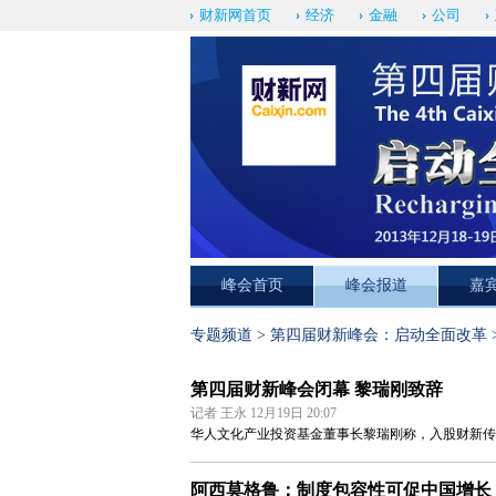
财新网首页
经济
金融
公司
峰会首页
峰会报道
嘉
专题频道
>
第四届财新峰会：启动全面改革
第四届财新峰会闭幕 黎瑞刚致辞
记者 王永 12月19日 20:07
华人文化产业投资基金董事长黎瑞刚称，入股财新传
阿西莫格鲁：制度包容性可促中国增长