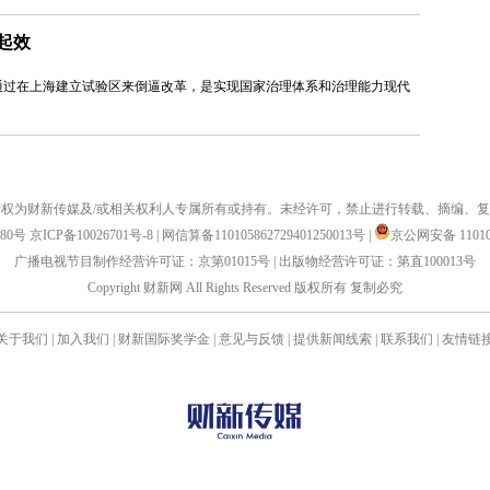
12
起效
@
展
通过在上海建立试验区来倒逼改革，是实现国家治理体系和治理能力现代
瑟
建
能
金
ht
12
权为财新传媒及/或相关权利人专属所有或持有。未经许可，禁止进行转载、摘编、
@
880号
京ICP备10026701号-8
|
网信算备110105862729401250013号
|
京公网安备 110105
略
广播电视节目制作经营许可证：京第01015号
|
出版物经营许可证：第直100013号
第
外
Copyright 财新网 All Rights Reserved 版权所有 复制必究
负担
12
关于我们
|
加入我们
|
财新国际奖学金
|
意见与反馈
|
提供新闻线索
|
联系我们
|
友情链
@
届
五
常
开
12