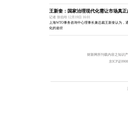
王新奎：国家治理现代化需让市场真正
记者 张伯玲 12月19日 16:01
上海WTO事务咨询中心理事长兼总裁王新奎认为，
化的途径
财新网所刊载内容之知识产
京ICP证090