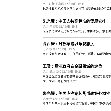
文｜财新 王嘉鹏 12月19日 19:47
包容性政治和经济制度在支撑可持续增长上胜过“汲
朱光耀：中国支持高标准的贸易安排
记者 于海荣 12月19日 19:44
无论多边领域还是双边贸易协定，中国都持开放态度
高西庆：对改革抱以乐观态度
记者 杨璐 12月19日 19:22
当官没有那么舒服了，官员的责任很重，这就要求
王君：厘清政府在金融领域的定位
记者 吴红毓然 12月19日 19:21
中国金融监管者目前是带着枷锁服务，很难实现资本
大，大到让他们发挥作用”
朱光耀：美国应注意其货币政策外溢性
记者 于海荣 12月19日 18:58
即使明年基本退出非常规货币政策，美国利率仍是超