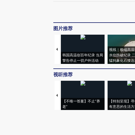
图片推荐
视线｜极端高温
韩国高温创百年纪录 当局
水位跌破纪录 
警告停止一切户外活动
猛犸象化石接连
视听推荐
【不唯一答案】不止“养
【特别呈现】寻
老”
有意思的生活方