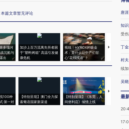
博
唐涯
本篇文章暂无评论
知识
受伤
丁金
致多瑙河
加沙上百万流离失所者困
视线｜HYROX的吸金
马航飞行员
二战沉船与
于“塑料烤箱” 高温引发健
术：是什么让中产们甘
粒摇头丸 尿
露出
康危机
心“花钱找虐”？
毒品
村夫
续加
吴晓
【推广】走
最
找100种
【特别呈现】澳门全力探
【特别呈现】《东莞，人
会，让数智科
式·第一对
索葡语国家新渠道
间便利店》倾情上线
业
20:
17: