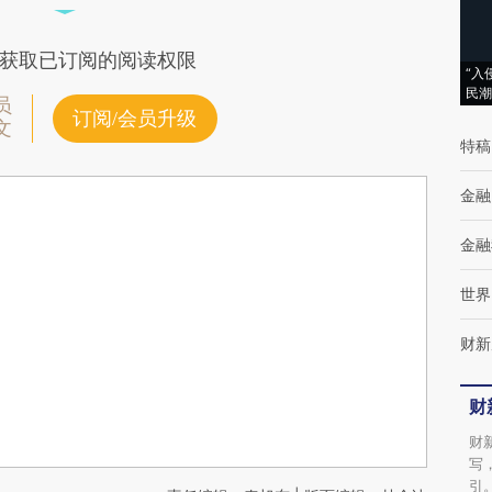
获取已订阅的阅读权限
“入
民潮
员
订阅/会员升级
文
特稿
金融
金融
世界
财新
财
财
写
引