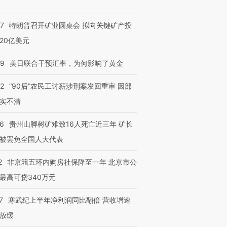
？
57
特朗普召开矿业圆桌会 拟向关键矿产投
20亿美元
09
美日联合干预汇率，为何影响了黄金
32
“90后”农民工讨薪涉刑案发回重审 因部
实不清
36
贵州山脚树矿难致16人死亡近三年 矿长
被罢免全国人大代表
2
非京籍五环内购房社保降至一年 北京市公
最高可贷340万元
7
寒武纪上半年净利润同比翻倍 营收增速
放缓