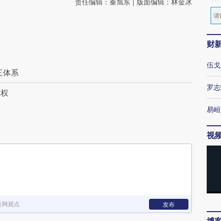
责任编辑：秦旭东 | 版面编辑：林金冰
财
伍戈
三体系
罗志
分权
易峘
视
新网观点
发布