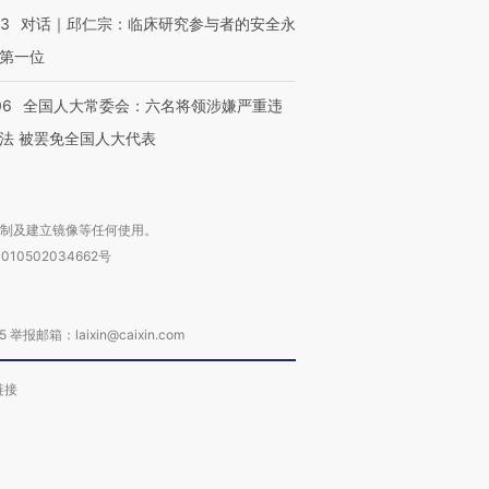
53
对话｜邱仁宗：临床研究参与者的安全永
第一位
06
全国人大常委会：六名将领涉嫌严重违
法 被罢免全国人大代表
复制及建立镜像等任何使用。
010502034662号
箱：laixin@caixin.com
链接