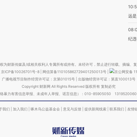
10:
远是
08:
纪违
权为财新传媒及/或相关权利人专属所有或持有。未经许可，禁止进行转载、摘编、
京ICP备10026701号-8
|
网信算备110105862729401250013号
|
京公网安备 11
广播电视节目制作经营许可证：京第01015号
|
出版物经营许可证：第直100013号
Copyright 财新网 All Rights Reserved 版权所有 复制必究
害信息举报、未成年人举报、谣言信息）：010-85905050 13195200605 举报邮
于我们
|
加入我们
|
啄木鸟公益基金会
|
意见与反馈
|
提供新闻线索
|
联系我们
|
友情