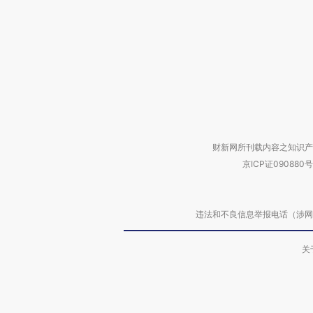
财新网所刊载内容之知识产
京ICP证090880号
违法和不良信息举报电话（涉网络暴力有
关