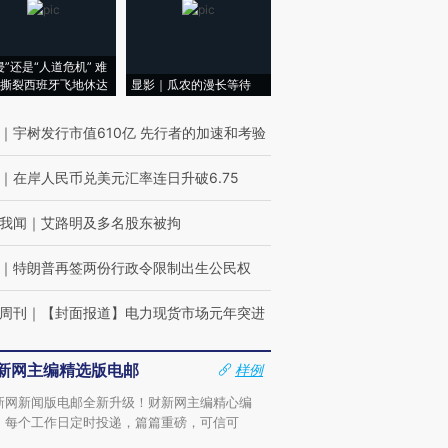
侵”还是“人道危机” 难
撕裂西班牙飞地休达
显影｜瓜农的漫长等待
｜
宇树发行市值610亿 先行者的加速和考验
｜
在岸人民币兑美元汇率连日升破6.75
我闻
｜
艾路明及多名股东被拘
｜
特朗普再签两份行政令限制出生公民权
周刊
｜
【封面报道】电力现货市场元年突进
新网主编精选版电邮
样例
新网新闻版电邮全新升级！财新网主编精心编
，每个工作日定时投递，篇篇重磅，可信可
。