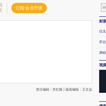
员
订阅/会员升级
文
财
伍戈
罗志
易峘
视
责任编辑：常红晓 | 版面编辑：王文远