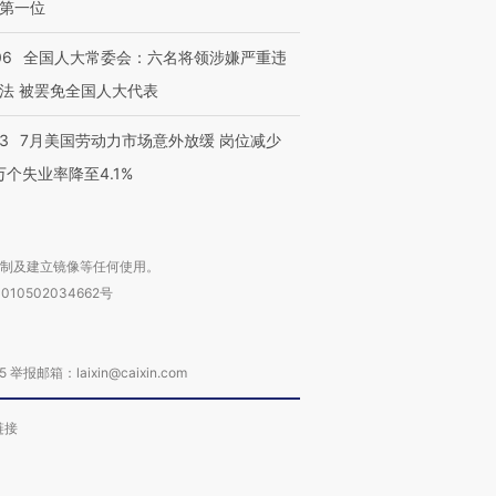
第一位
06
全国人大常委会：六名将领涉嫌严重违
法 被罢免全国人大代表
43
7月美国劳动力市场意外放缓 岗位减少
3万个失业率降至4.1%
复制及建立镜像等任何使用。
010502034662号
箱：laixin@caixin.com
链接