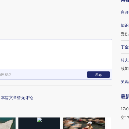
博
唐涯
知识
受伤
丁金
村夫
续加
新网观点
发布
吴晓
最
本篇文章暂无评论
17:
空”