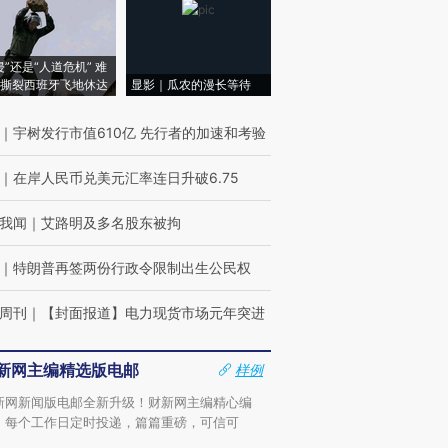
侵”还是“人道危机” 难
撕裂西班牙飞地休达
显影｜瓜农的漫长等待
｜
宇树发行市值610亿 先行者的加速和考验
｜
在岸人民币兑美元汇率连日升破6.75
我闻
｜
艾路明及多名股东被拘
｜
特朗普再签两份行政令限制出生公民权
周刊
｜
【封面报道】电力现货市场元年突进
新网主编精选版电邮
样例
新网新闻版电邮全新升级！财新网主编精心编
，每个工作日定时投递，篇篇重磅，可信可
。