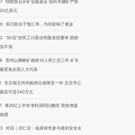
57
特朗普召开矿业圆桌会 拟向关键矿产投
跨国走私7万
视线｜被称为“蟑螂”的印
视线｜“入侵”还是“人道危
检体内含3种
度Z世代 用街头抗争将教
机”？难民潮撕裂西班牙
秘鲁纳斯
20亿美元
育部长拱下台
飞地休达
13人遇难
09
美日联合干预汇率，为何影响了黄金
32
“90后”农民工讨薪涉刑案发回重审 因部
实不清
进第四届链博
【商旅对话】华住集团
技“链”接产
【特别呈现】寻找100种
CFO：不靠规模取胜，华
【特别呈
36
贵州山脚树矿难致16人死亡近三年 矿长
有意思的生活方式·第三对
住三大增长引擎是什么？
有意思的
被罢免全国人大代表
2
非京籍五环内购房社保降至一年 北京市公
最高可贷340万元
7
寒武纪上半年净利润同比翻倍 营收增速
放缓
53
对话｜邱仁宗：临床研究参与者的安全永