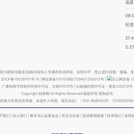
远是
08:
纪违
21:
2.
权为财新传媒及/或相关权利人专属所有或持有。未经许可，禁止进行转载、摘编、
京ICP备10026701号-8
|
网信算备110105862729401250013号
|
京公网安备 11
广播电视节目制作经营许可证：京第01015号
|
出版物经营许可证：第直100013号
Copyright 财新网 All Rights Reserved 版权所有 复制必究
害信息举报、未成年人举报、谣言信息）：010-85905050 13195200605 举报邮
于我们
|
加入我们
|
啄木鸟公益基金会
|
意见与反馈
|
提供新闻线索
|
联系我们
|
友情