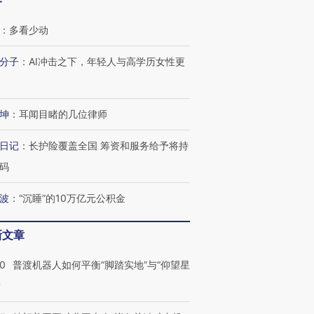
客
：
多看少动
分子
：
AI冲击之下，年轻人与高学历女性更
坤
：
耳闻目睹的几位律师
日记
：
长护险覆盖全国 筹资和服务给予将持
码
波
：
“沉睡”的10万亿元公积金
新文章
00
普渡机器人如何平衡“脚踏实地”与“仰望星
？