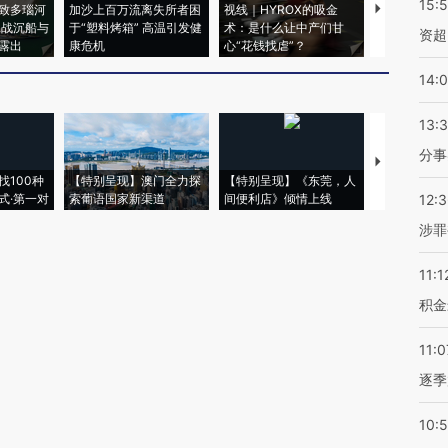
15:
致多瑙河
加沙上百万流离失所者困
视线｜HYROX的吸金
马航飞行员
二战沉船与
于“塑料烤箱” 高温引发健
术：是什么让中产们甘
粒摇头丸 尿
资超
露出
康危机
心“花钱找虐”？
毒品
14:
13:
分事
【推广】走
找100种
【特别呈现】澳门全力探
【特别呈现】《东莞，人
会，让数智科
式·第一对
索葡语国家新渠道
间便利店》倾情上线
业
12:
涉罪
11:1
积金
11:0
逐季
10: