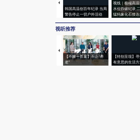
视线｜极端高温
韩国高温创百年纪录 当局
水位跌破纪录 
警告停止一切户外活动
猛犸象化石接连
视听推荐
【不唯一答案】不止“养
【特别呈现】寻
老”
有意思的生活方