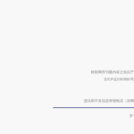
财新网所刊载内容之知识产
京ICP证090880号
违法和不良信息举报电话（涉网络暴力有
关