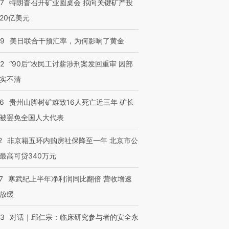
57
特朗普召开矿业圆桌会 拟向关键矿产投
20亿美元
09
美日联合干预汇率，为何影响了黄金
32
“90后”农民工讨薪涉刑案发回重审 因部
实不清
36
贵州山脚树矿难致16人死亡近三年 矿长
被罢免全国人大代表
2
非京籍五环内购房社保降至一年 北京市公
最高可贷340万元
7
寒武纪上半年净利润同比翻倍 营收增速
放缓
53
对话｜邱仁宗：临床研究参与者的安全永