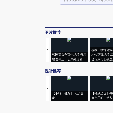
图片推荐
视线｜极端高温
韩国高温创百年纪录 当局
水位跌破纪录 
警告停止一切户外活动
猛犸象化石接连
视听推荐
【不唯一答案】不止“养
【特别呈现】寻
老”
有意思的生活方