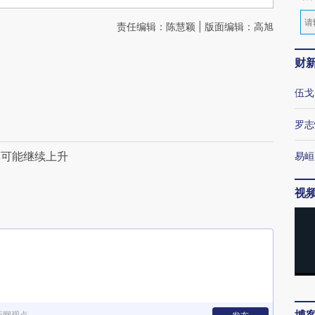
责任编辑：陈慧颖 | 版面编辑：高旭
财
伍戈
罗志
率可能继续上升
易峘
视
新网观点