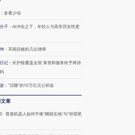
客
：
多看少动
分子
：
AI冲击之下，年轻人与高学历女性更
坤
：
耳闻目睹的几位律师
跨国走私7万
视线｜被称为“蟑螂”的印
视线｜“入侵”还是“人道危
日记
：
长护险覆盖全国 筹资和服务给予将持
检体内含3种
度Z世代 用街头抗争将教
机”？难民潮撕裂西班牙
秘鲁纳斯
育部长拱下台
飞地休达
13人遇难
码
波
：
“沉睡”的10万亿元公积金
新文章
进第四届链博
【商旅对话】华住集团
技“链”接产
【特别呈现】寻找100种
CFO：不靠规模取胜，华
【特别呈
00
普渡机器人如何平衡“脚踏实地”与“仰望星
有意思的生活方式·第三对
住三大增长引擎是什么？
有意思的
？