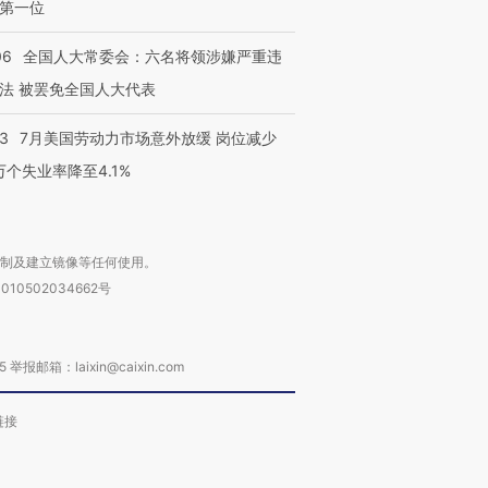
第一位
06
全国人大常委会：六名将领涉嫌严重违
法 被罢免全国人大代表
43
7月美国劳动力市场意外放缓 岗位减少
3万个失业率降至4.1%
复制及建立镜像等任何使用。
010502034662号
箱：laixin@caixin.com
链接