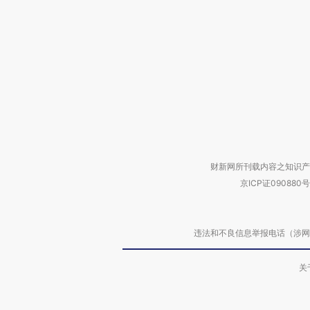
财新网所刊载内容之知识产
京ICP证090880号
违法和不良信息举报电话（涉网络暴力有
关