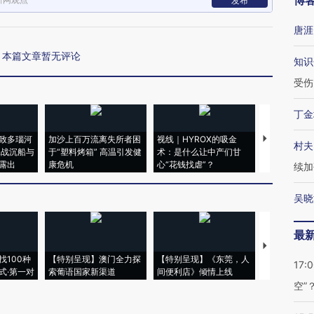
博
发布
唐涯
本篇文章暂无评论
知识
受伤
丁金
致多瑙河
加沙上百万流离失所者困
视线｜HYROX的吸金
马航飞行员
村夫
二战沉船与
于“塑料烤箱” 高温引发健
术：是什么让中产们甘
粒摇头丸 尿
露出
康危机
心“花钱找虐”？
毒品
续加
吴晓
最
【推广】走
找100种
【特别呈现】澳门全力探
【特别呈现】《东莞，人
会，让数智科
17:
式·第一对
索葡语国家新渠道
间便利店》倾情上线
业
空”