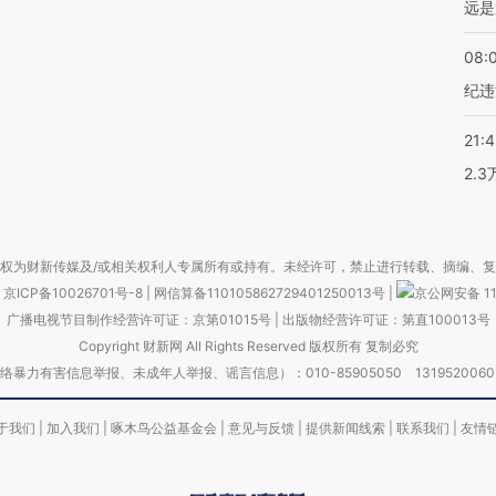
远是
08:
纪违
21:
2.
权为财新传媒及/或相关权利人专属所有或持有。未经许可，禁止进行转载、摘编、
京ICP备10026701号-8
|
网信算备110105862729401250013号
|
京公网安备 11
广播电视节目制作经营许可证：京第01015号
|
出版物经营许可证：第直100013号
Copyright 财新网 All Rights Reserved 版权所有 复制必究
害信息举报、未成年人举报、谣言信息）：010-85905050 13195200605 举报邮
于我们
|
加入我们
|
啄木鸟公益基金会
|
意见与反馈
|
提供新闻线索
|
联系我们
|
友情