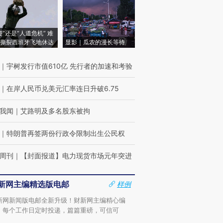
侵”还是“人道危机” 难
撕裂西班牙飞地休达
显影｜瓜农的漫长等待
｜
宇树发行市值610亿 先行者的加速和考验
｜
在岸人民币兑美元汇率连日升破6.75
我闻
｜
艾路明及多名股东被拘
｜
特朗普再签两份行政令限制出生公民权
周刊
｜
【封面报道】电力现货市场元年突进
新网主编精选版电邮
样例
新网新闻版电邮全新升级！财新网主编精心编
，每个工作日定时投递，篇篇重磅，可信可
。