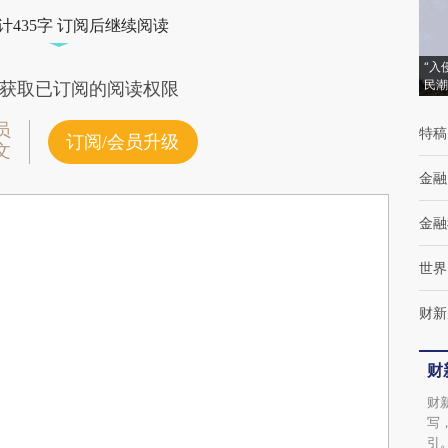
计435字 订阅后继续阅读
“入
民潮
获取已订阅的阅读权限
员
特稿
订阅/会员升级
文
金融
金融
世界
财新
财
财
写
引