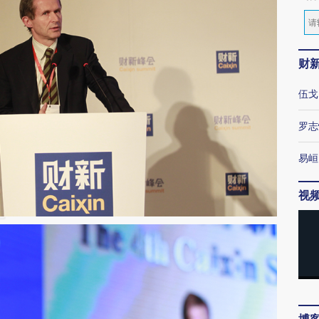
财
伍戈
罗志
易峘
视