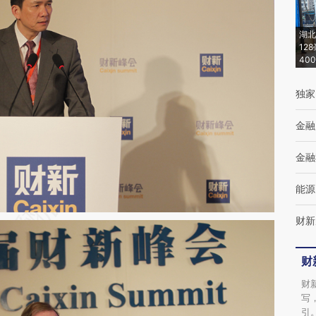
湖北
12
40
独家
金融
金融
能源
财新
财
财
写
引