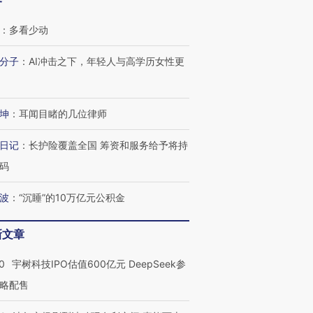
客
：
多看少动
分子
：
AI冲击之下，年轻人与高学历女性更
坤
：
耳闻目睹的几位律师
日记
：
长护险覆盖全国 筹资和服务给予将持
码
波
：
“沉睡”的10万亿元公积金
新文章
0
宇树科技IPO估值600亿元 DeepSeek参
略配售