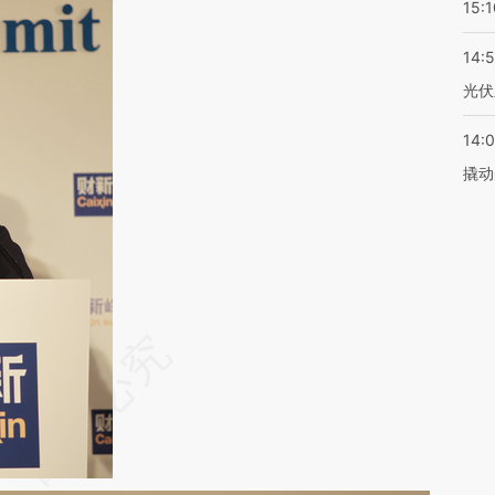
15:1
14:
光伏
14:
撬动