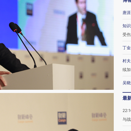
博
唐涯
知识
受伤
丁金
村夫
续加
吴晓
最
22:1
与战