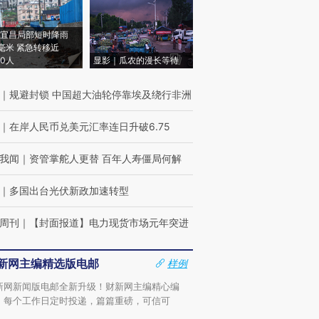
宜昌局部短时降雨
8毫米 紧急转移近
00人
显影｜瓜农的漫长等待
｜
规避封锁 中国超大油轮停靠埃及绕行非洲
｜
在岸人民币兑美元汇率连日升破6.75
我闻
｜
资管掌舵人更替 百年人寿僵局何解
｜
多国出台光伏新政加速转型
周刊
｜
【封面报道】电力现货市场元年突进
新网主编精选版电邮
样例
新网新闻版电邮全新升级！财新网主编精心编
，每个工作日定时投递，篇篇重磅，可信可
。