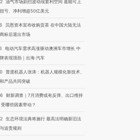
22
油气市场剧烈波动现套利空间 嘉能可上
扭亏、净利增超50亿美元
6
贝恩资本宣布收购贡茶 在中国大陆无法
商标后退出市场
6
电动汽车需求高涨驱动澳洲车市增长 中
牌表现强劲｜出海·汽车
00
普渡机器人张涛：机器人规模化靠技术、
和产品共同突破
56
财新调查｜7月消费或有反弹、出口维持
 受哪些因素带动？
42
生态环境法典将施行 最高法明确新旧法
与追责规则