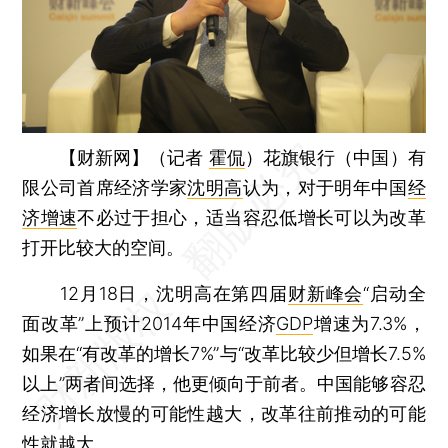
【财新网】（记者
霍侃
）
花旗银行（中国）有
限公司首席经济学家
沈明高
认为，对于明年中国
经
济增速
不必过于担心，适当容忍低增长可以为改革
打开比较大的空间。
12月18日，沈明高在第四届
财新峰会
“启动全
面改革”上预计2014年中国经济
GDP
增速为7.3%，
如果在“有改革的增长7%”与“改革比较少但增长7.5%
以上”两者间选择，他更倾向于前者。中国能够容忍
经济增长放慢的可能性越大，改革往前推动的可能
性就越大。