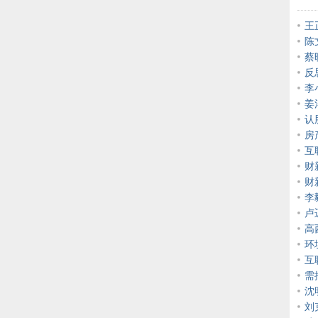
王
陈
蔡
反
李
姜
认
房
互
财
财
李
卢
高
环
互
需
沈
刘