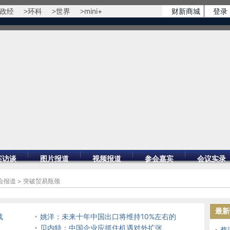
政经
环科
世界
mini+
财新商城
登录
宾访谈
图片报道
视频报道
参会嘉宾
会议实录
会报道
>
突破贸易瓶颈
最新
战
姚洋：未来十年中国出口将维持10%左右的
增速
贝内特：中国企业应抓住机遇对外扩张
蔡