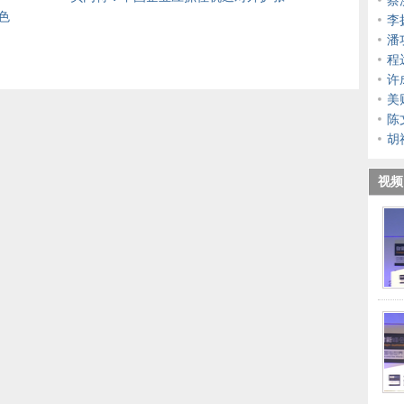
色
李
潘
程
化
许
美
作
陈
胡
视频