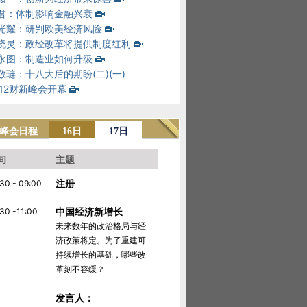
君：体制影响金融兴衰
光耀：研判欧美经济风险
晓灵：政经改革将提供制度红利
永图：制造业如何升级
敬琏：十八大后的期盼(二)
(一)
012财新峰会开幕
12峰会日程
16日
17日
间
主题
注册
30 - 09:00
中国经济新增长
30 -11:00
未来数年的政治格局与经
济政策将定。为了重建可
持续增长的基础，哪些改
革刻不容缓？
发言人：