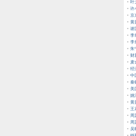
叶
许
京
黄
谢
李
李
朱
财
麦
经
中
秦
美
姚
黄
王
周
周
吴
钱