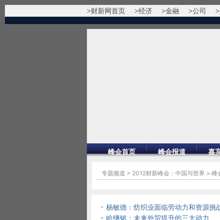
财新网首页
经济
金融
公司
峰会首页
峰会报道
嘉
专题频道
>
2012财新峰会：中国与世界
>
峰
杨敏德：纺织业面临劳动力和资源挑
哈继铭：未来外贸提升的三大动力