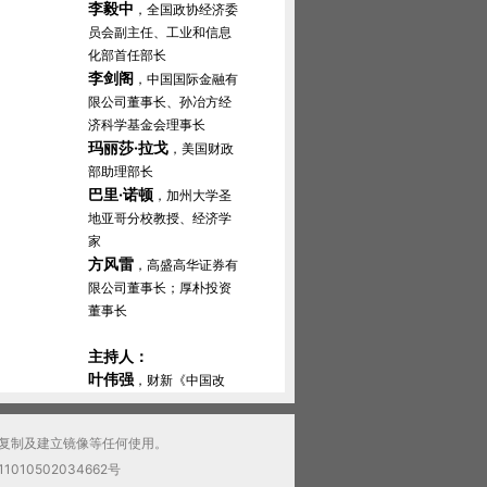
李毅中
，全国政协经济委
员会副主任、工业和信息
化部首任部长
李剑阁
，中国国际金融有
限公司董事长、孙冶方经
济科学基金会理事长
玛丽莎·拉戈
，美国财政
部助理部长
巴里·诺顿
，加州大学圣
地亚哥分校教授、经济学
家
方风雷
，高盛高华证券有
限公司董事长；厚朴投资
董事长
主持人：
叶伟强
，财新《中国改
革》副总编辑、财新传媒
编委
复制及建立镜像等任何使用。
1010502034662号