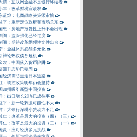
大清：互联网金融不是银行终结者
小年：改革财税宜放权
东蓝烨：电商战略决策须审慎
益平：重新定位政府和市场关系
国忠：房地产报复性上升不会出现
剑阁：监管强化已经过度
剑阁：期待改革纲领性文件出台
宁：金融体系必须多元化
新辩论热议债务危机
金农：中国落入货币陷阱
济回升态势已稳固
国经济需防重走日本道路
虹：调控政策明年仍会坚持
国加州吸引新型中国投资
洋：出口增长20%已成往事
益平：新一轮刺激可能性不大
君：大银行深耕小贷动力不足
其仁：改革是最大的投资（四）
（三）
其仁：改革是最大的投资（二）
（一）
晓灵：应对经济多元挑战
颖一：创新为经济带来惊喜