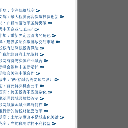
正华：专注低价航空
文辉：最大程度宽容保险投资创新
昉：户籍制度改革亟待突破
思中国企业“走出去”
小加：重新界定监管者的角色
洋：建设多层次碳排放交易市场
股权有助降低投资风险
产税能降政府土地依赖
联网有待与实体产业融合
新峰会聚焦中国新增长
新峰会关注中俄合作
毅中：“两化”融合需要顶层设计
迈：首要解决机会公平
西庆：跨国投资不应复杂化
境治理领域须放松管制
联网颠覆金融业障碍何在
推行新的价税财配套改革
明高：土地制度改革是城市化关键
克崮：当前税制结构不利转型