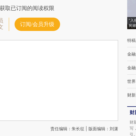
获取已订阅的阅读权限
员
“入
订阅/会员升级
民潮
文
特稿
金融
金融
世界
财新
财
财
写
责任编辑：朱长征 | 版面编辑：刘潇
引