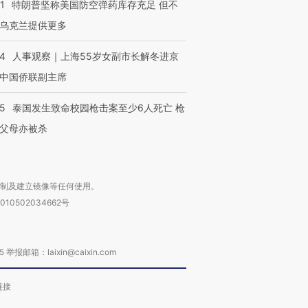
1
特朗普坚称美国防空弹药库存充足 但不
乌克兰提供更多
24
人事观察｜上海55岁女副市长解冬进京
中国侨联副主席
45
泰国发生致命校园枪击案至少6人死亡 枪
父母亦被杀
复制及建立镜像等任何使用。
010502034662号
箱：laixin@caixin.com
链接