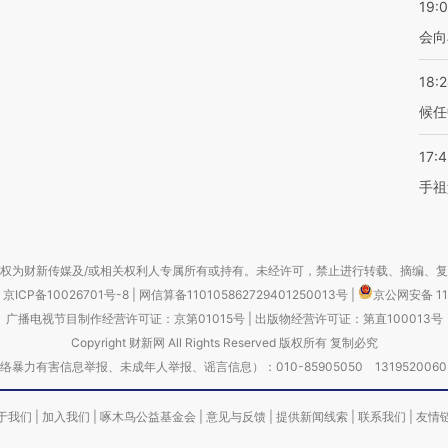
19:0
会向
18:
候任
17:
手祖
权为财新传媒及/或相关权利人专属所有或持有。未经许可，禁止进行转载、摘编、
京ICP备10026701号-8
|
网信算备110105862729401250013号
|
京公网安备 11
广播电视节目制作经营许可证：京第01015号
|
出版物经营许可证：第直100013号
Copyright 财新网 All Rights Reserved 版权所有 复制必究
害信息举报、未成年人举报、谣言信息）：010-85905050 13195200605 举报邮
于我们
|
加入我们
|
啄木鸟公益基金会
|
意见与反馈
|
提供新闻线索
|
联系我们
|
友情