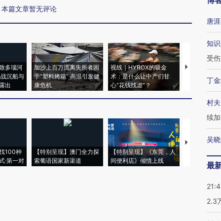
博
本篇文章暂无评论
唐涯
知识
受伤
致多瑙河
加沙上百万流离失所者困
视线｜HYROX的吸金
马航飞行员
二战沉船与
于“塑料烤箱” 高温引发健
术：是什么让中产们甘
粒摇头丸 尿
丁金
露出
康危机
心“花钱找虐”？
毒品
村夫
续加
吴晓
【推广】走
找100种
【特别呈现】澳门全力探
【特别呈现】《东莞，人
会，让数智科
式·第一对
索葡语国家新渠道
间便利店》倾情上线
业
最
21:
2.