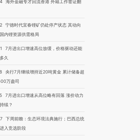
14
海外金融专才回流香港 外籍工作签证翻
2
宁德时代宜春锂矿仍处停产状态 其动向
国内锂资源供需格局
1
7月进出口增速高位放缓，价格驱动还能
多久
8
央行7月继续增持近20吨黄金 累计储备超
600万盎司
5
7月进出口增速从高位略有回落 涨价动力
持续？
07
下周前瞻：生态环境法典施行；巴西总统
进入竞选阶段