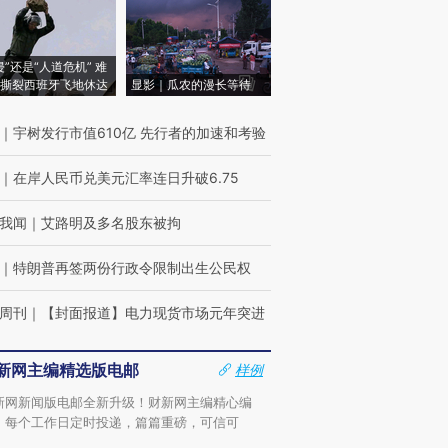
侵”还是“人道危机” 难
撕裂西班牙飞地休达
显影｜瓜农的漫长等待
｜
宇树发行市值610亿 先行者的加速和考验
｜
在岸人民币兑美元汇率连日升破6.75
我闻
｜
艾路明及多名股东被拘
｜
特朗普再签两份行政令限制出生公民权
周刊
｜
【封面报道】电力现货市场元年突进
新网主编精选版电邮
样例
新网新闻版电邮全新升级！财新网主编精心编
，每个工作日定时投递，篇篇重磅，可信可
。