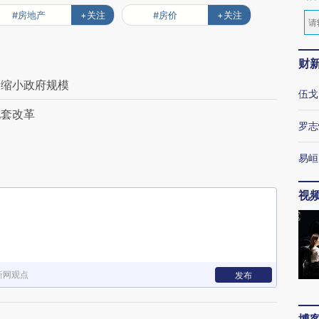
#房地产
+关注
#房价
+关注
财
是缩小政府规模
伍戈
配套改革
罗志
易峘
视
新网观点
发布