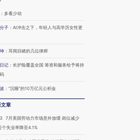
客
：
多看少动
分子
：
AI冲击之下，年轻人与高学历女性更
跨国走私7万
视线｜被称为“蟑螂”的印
视线｜“入侵”还是“人道危
检体内含3种
度Z世代 用街头抗争将教
机”？难民潮撕裂西班牙
秘鲁纳斯
坤
：
耳闻目睹的几位律师
育部长拱下台
飞地休达
13人遇难
日记
：
长护险覆盖全国 筹资和服务给予将持
码
波
：
“沉睡”的10万亿元公积金
进第四届链博
【商旅对话】华住集团
技“链”接产
【特别呈现】寻找100种
CFO：不靠规模取胜，华
【特别呈
有意思的生活方式·第三对
住三大增长引擎是什么？
有意思的
新文章
43
7月美国劳动力市场意外放缓 岗位减少
3万个失业率降至4.1%