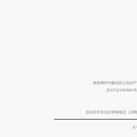
财新网所刊载内容之知识产
京ICP证090880号
违法和不良信息举报电话（涉网络暴力有
关