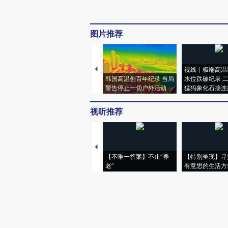
图片推荐
视线｜极端高温
韩国高温创百年纪录 当局
水位跌破纪录 
警告停止一切户外活动
猛犸象化石接连
视听推荐
【不唯一答案】不止“养
【特别呈现】寻
老”
有意思的生活方