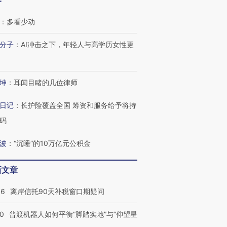
客
：
多看少动
分子
：
AI冲击之下，年轻人与高学历女性更
坤
：
耳闻目睹的几位律师
日记
：
长护险覆盖全国 筹资和服务给予将持
码
波
：
“沉睡”的10万亿元公积金
新文章
46
离岸信托90天补税窗口期疑问
00
普渡机器人如何平衡“脚踏实地”与“仰望星