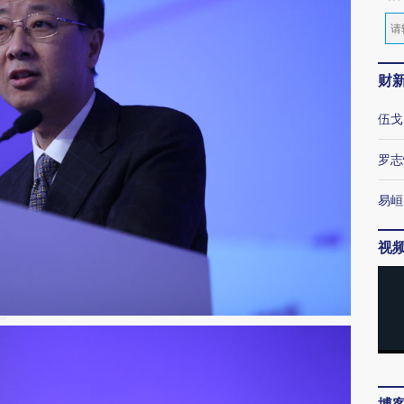
财
伍戈
罗志
易峘
视