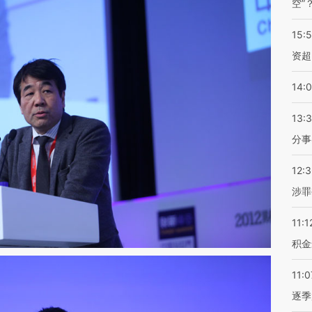
空”
15:
资超
14:
13:
分事
12:
涉罪
11:1
积金
11:0
逐季