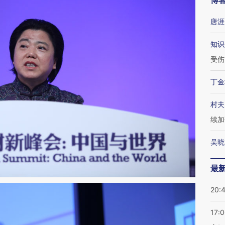
博
唐涯
知识
受伤
丁金
村夫
续加
吴晓
最
20:
17: