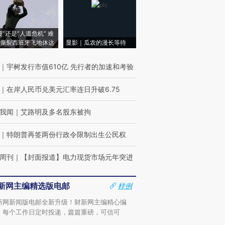
侵”还是“人道危机” 难
撕裂西班牙飞地休达
显影｜瓜农的漫长等待
｜
宇树发行市值610亿 先行者的加速和考验
｜
在岸人民币兑美元汇率连日升破6.75
我闻
｜
艾路明及多名股东被拘
｜
特朗普再签两份行政令限制出生公民权
周刊
｜
【封面报道】电力现货市场元年突进
新网主编精选版电邮
样例
新网新闻版电邮全新升级！财新网主编精心编
，每个工作日定时投递，篇篇重磅，可信可
。