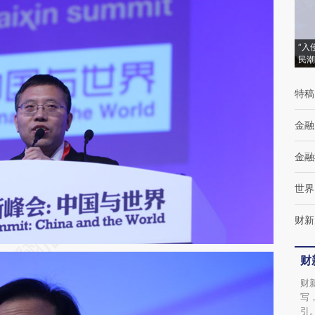
“入
民潮
特稿
金融
金融
世界
财新
财
财
写
引