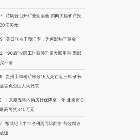
？
57
特朗普召开矿业圆桌会 拟向关键矿产投
20亿美元
09
美日联合干预汇率，为何影响了黄金
32
“90后”农民工讨薪涉刑案发回重审 因部
实不清
36
贵州山脚树矿难致16人死亡近三年 矿长
被罢免全国人大代表
2
非京籍五环内购房社保降至一年 北京市公
最高可贷340万元
7
寒武纪上半年净利润同比翻倍 营收增速
放缓