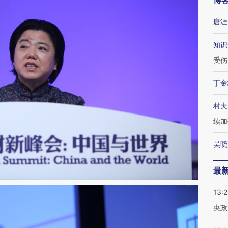
博
唐涯
知识
受伤
丁金
村夫
续加
吴晓
最
13:
央政