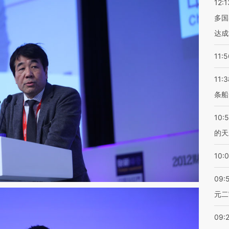
12:1
多国
达成
11:5
11:3
条船
10:
的天
10:
09:
元二
09: