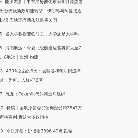
3
能源内参｜中东局势催化东南亚能源焦虑
出台光伏新政加速转型；伊朗称与阿曼接近
协议 海峡现有两条航道将关闭
6
当大学教授变临时工，大学还是大学吗
8
海杰航运：今夏北极航道运营将扩大至7
、8航次｜出海·物流
53
439%之后的6天：被硅谷和华尔街追捧
才，为何走入杠杆误区
07
陈龙：Token时代的商业与组织
50
特稿｜国航原党委书记樊澄受贿3847万
审待宣判 否认大多数指控
29
今日开盘：沪指报3896.49点 跌幅