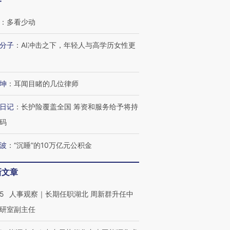
客
：
多看少动
分子
：
AI冲击之下，年轻人与高学历女性更
坤
：
耳闻目睹的几位律师
日记
：
长护险覆盖全国 筹资和服务给予将持
码
波
：
“沉睡”的10万亿元公积金
新文章
25
人事观察｜长期任职湖北 周新群升任中
研室副主任