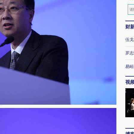
财
伍戈
罗志
易峘
视