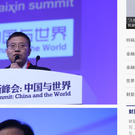
“入
民潮
特稿
金融
金融
世界
财新
财
财
写
引