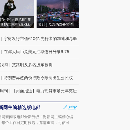
侵”还是“人道危机” 难
撕裂西班牙飞地休达
显影｜瓜农的漫长等待
｜
宇树发行市值610亿 先行者的加速和考验
｜
在岸人民币兑美元汇率连日升破6.75
我闻
｜
艾路明及多名股东被拘
｜
特朗普再签两份行政令限制出生公民权
周刊
｜
【封面报道】电力现货市场元年突进
新网主编精选版电邮
样例
新网新闻版电邮全新升级！财新网主编精心编
，每个工作日定时投递，篇篇重磅，可信可
。