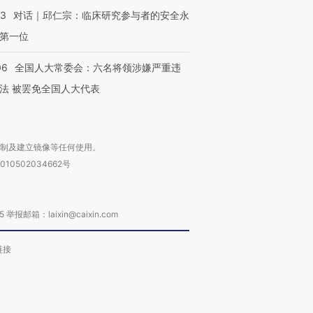
53
对话｜邱仁宗：临床研究参与者的安全永
第一位
06
全国人大常委会：六名将领涉嫌严重违
法 被罢免全国人大代表
复制及建立镜像等任何使用。
010502034662号
箱：laixin@caixin.com
链接