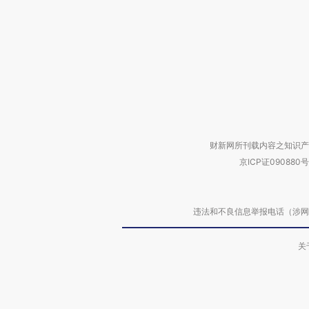
财新网所刊载内容之知识产
京ICP证090880号
违法和不良信息举报电话（涉网络暴力有
关