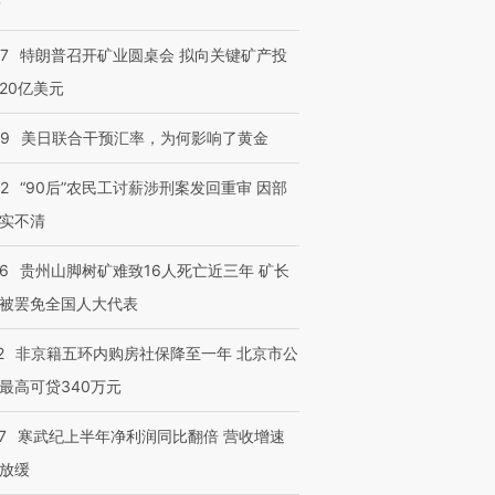
？
57
特朗普召开矿业圆桌会 拟向关键矿产投
20亿美元
09
美日联合干预汇率，为何影响了黄金
32
“90后”农民工讨薪涉刑案发回重审 因部
实不清
36
贵州山脚树矿难致16人死亡近三年 矿长
被罢免全国人大代表
2
非京籍五环内购房社保降至一年 北京市公
最高可贷340万元
7
寒武纪上半年净利润同比翻倍 营收增速
放缓