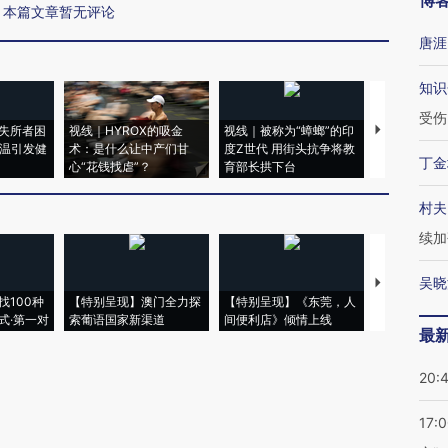
博
本篇文章暂无评论
唐涯
知识
受伤
失所者困
视线｜HYROX的吸金
视线｜被称为“蟑螂”的印
视线｜“入侵
高温引发健
术：是什么让中产们甘
度Z世代 用街头抗争将教
机”？难民潮
丁金
心“花钱找虐”？
育部长拱下台
飞地休达
村夫
续加
吴晓
【推广】走
找100种
【特别呈现】澳门全力探
【特别呈现】《东莞，人
会，让数智科
式·第一对
索葡语国家新渠道
间便利店》倾情上线
业
最
20:
17: