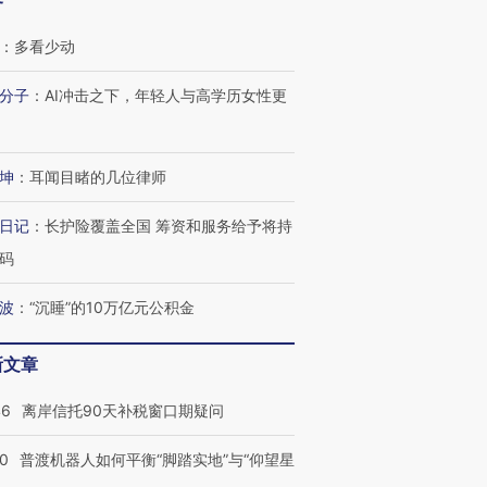
客
：
多看少动
分子
：
AI冲击之下，年轻人与高学历女性更
”还是“人道危
湖北宜昌局部短时降雨
哈尔滨遭遇短时极端强降
撕裂西班牙
128毫米 紧急转移近
雨 3小时累计雨量超80毫
秘鲁纳斯
坤
：
耳闻目睹的几位律师
4000人
米
13人遇难
日记
：
长护险覆盖全国 筹资和服务给予将持
码
波
：
“沉睡”的10万亿元公积金
进第四届链博
【商旅对话】华住集团
技“链”接产
【特别呈现】寻找100种
CFO：不靠规模取胜，华
【特别呈
有意思的生活方式·第三对
住三大增长引擎是什么？
有意思的
新文章
46
离岸信托90天补税窗口期疑问
00
普渡机器人如何平衡“脚踏实地”与“仰望星