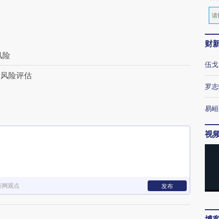
财
风险
伍戈
乏风险评估
罗志
易峘
视
新网观点
发布