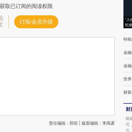
获取已订阅的阅读权限
员
“入
订阅/会员升级
文
民潮
特稿
金融
金融
世界
财新
财
财
责任编辑：郭琼 | 版面编辑：李禹谖
写
引