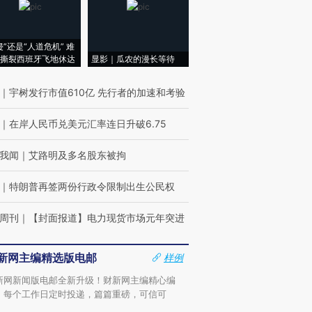
侵”还是“人道危机” 难
撕裂西班牙飞地休达
显影｜瓜农的漫长等待
｜
宇树发行市值610亿 先行者的加速和考验
｜
在岸人民币兑美元汇率连日升破6.75
我闻
｜
艾路明及多名股东被拘
｜
特朗普再签两份行政令限制出生公民权
周刊
｜
【封面报道】电力现货市场元年突进
新网主编精选版电邮
样例
新网新闻版电邮全新升级！财新网主编精心编
，每个工作日定时投递，篇篇重磅，可信可
。