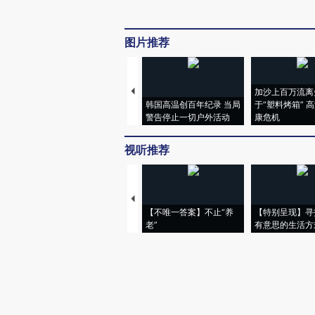
图片推荐
加沙上百万流离
韩国高温创百年纪录 当局
于“塑料烤箱” 
警告停止一切户外活动
康危机
视听推荐
【不唯一答案】不止“养
【特别呈现】寻
老”
有意思的生活方