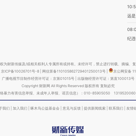
10:
远是
08:
纪违
权为财新传媒及/或相关权利人专属所有或持有。未经许可，禁止进行转载、摘编、
京ICP备10026701号-8
|
网信算备110105862729401250013号
|
京公网安备 11
广播电视节目制作经营许可证：京第01015号
|
出版物经营许可证：第直100013号
Copyright 财新网 All Rights Reserved 版权所有 复制必究
害信息举报、未成年人举报、谣言信息）：010-85905050 13195200605 举报邮
于我们
|
加入我们
|
啄木鸟公益基金会
|
意见与反馈
|
提供新闻线索
|
联系我们
|
友情