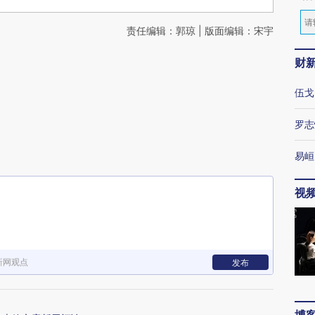
责任编辑：郭琼 | 版面编辑：宋宇
财
伍戈
罗志
易峘
视
新网观点
发布