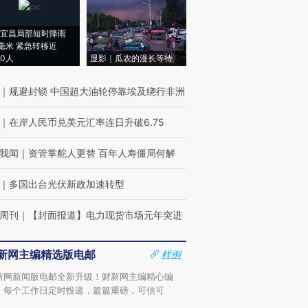
宜昌局部短时降雨
8毫米 紧急转移近
00人
显影｜瓜农的漫长等待
｜
规避封锁 中国超大油轮停靠埃及绕行非洲
｜
在岸人民币兑美元汇率连日升破6.75
我闻
｜
资管掌舵人更替 百年人寿僵局何解
｜
多国出台光伏新政加速转型
周刊
｜
【封面报道】电力现货市场元年突进
新网主编精选版电邮
样例
新网新闻版电邮全新升级！财新网主编精心编
，每个工作日定时投递，篇篇重磅，可信可
。