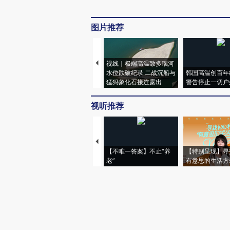
图片推荐
视线｜极端高温致多瑙河
水位跌破纪录 二战沉船与
韩国高温创百年
猛犸象化石接连露出
警告停止一切户
视听推荐
【不唯一答案】不止“养
【特别呈现】寻
老”
有意思的生活方