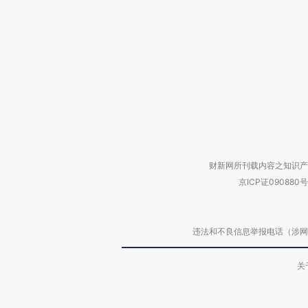
财新网所刊载内容之知识产
京ICP证090880号
违法和不良信息举报电话（涉网络暴力有
关