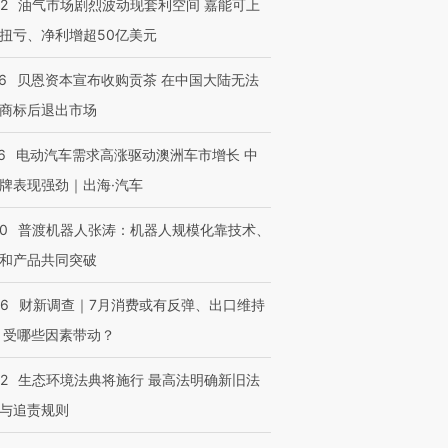
22
油气市场剧烈波动现套利空间 嘉能可上
扭亏、净利增超50亿美元
6
贝恩资本宣布收购贡茶 在中国大陆无法
商标后退出市场
6
电动汽车需求高涨驱动澳洲车市增长 中
牌表现强劲｜出海·汽车
00
普渡机器人张涛：机器人规模化靠技术、
和产品共同突破
56
财新调查｜7月消费或有反弹、出口维持
 受哪些因素带动？
42
生态环境法典将施行 最高法明确新旧法
与追责规则