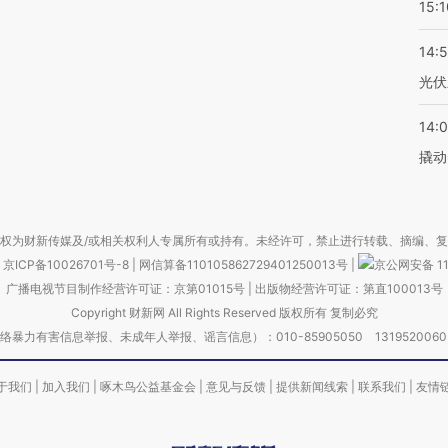
15:1
14:
光伏
14:
撬动
权为财新传媒及/或相关权利人专属所有或持有。未经许可，禁止进行转载、摘编、
京ICP备10026701号-8
|
网信算备110105862729401250013号
|
京公网安备 11
广播电视节目制作经营许可证：京第01015号
|
出版物经营许可证：第直100013号
Copyright 财新网 All Rights Reserved 版权所有 复制必究
害信息举报、未成年人举报、谣言信息）：010-85905050 13195200605 举报邮
于我们
|
加入我们
|
啄木鸟公益基金会
|
意见与反馈
|
提供新闻线索
|
联系我们
|
友情