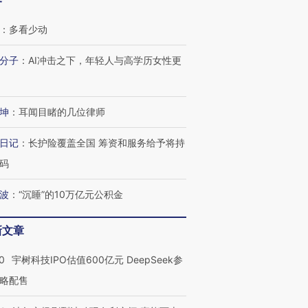
客
：
多看少动
分子
：
AI冲击之下，年轻人与高学历女性更
OX的吸金
马航飞行员跨国走私7万
视线｜被称为“蟑螂”的印
让中产们甘
粒摇头丸 尿检体内含3种
度Z世代 用街头抗争将教
秘鲁纳斯
”？
毒品
育部长拱下台
13人遇难
坤
：
耳闻目睹的几位律师
日记
：
长护险覆盖全国 筹资和服务给予将持
码
进第四届链博
【商旅对话】华住集团
波
：
“沉睡”的10万亿元公积金
技“链”接产
【特别呈现】寻找100种
CFO：不靠规模取胜，华
【特别呈
有意思的生活方式·第三对
住三大增长引擎是什么？
有意思的
新文章
0
宇树科技IPO估值600亿元 DeepSeek参
略配售