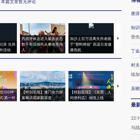
博
本篇文章暂无评论
唐涯
知识
受伤
西班牙休达进入紧急状态
加沙上百万流离失所者困
视线｜HYR
纪录 当局
数千非法移民从摩洛哥闯
于“塑料烤箱” 高温引发健
术：是什么
外活动
入
康危机
心“花钱找虐
丁金
村夫
续加
【推广】走
吴晓
找100种
【特别呈现】澳门全力探
【特别呈现】《东莞，人
会，让数智科
式·第一对
索葡语国家新渠道
间便利店》倾情上线
业
最
22:1
与战