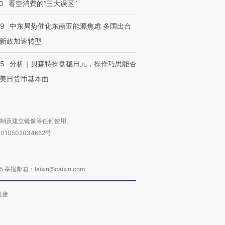
0
看空消费的“三大误区”
59
中东局势催化东南亚能源焦虑 多国出台
新政加速转型
05
分析｜贝森特操盘稳日元，操作巧思能否
美日货币基本面
复制及建立镜像等任何使用。
010502034662号
箱：laixin@caixin.com
链接