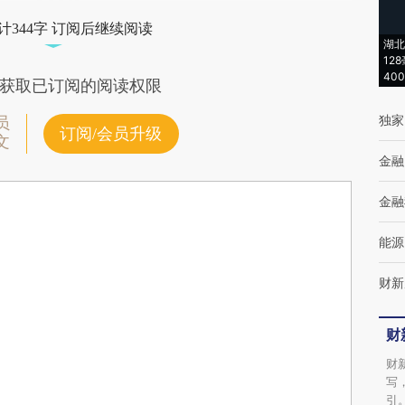
计344字 订阅后继续阅读
湖北
12
40
获取已订阅的阅读权限
独家
员
订阅/会员升级
文
金融
金融
能源
财新
财
财
写
引